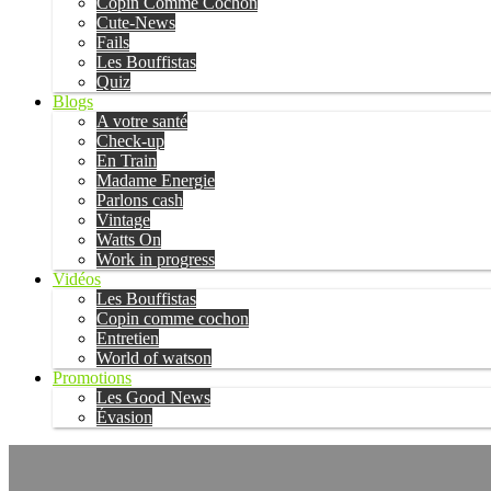
Copin Comme Cochon
Cute-News
Fails
Les Bouffistas
Quiz
Blogs
A votre santé
Check-up
En Train
Madame Energie
Parlons cash
Vintage
Watts On
Work in progress
Vidéos
Les Bouffistas
Copin comme cochon
Entretien
World of watson
Promotions
Les Good News
Évasion