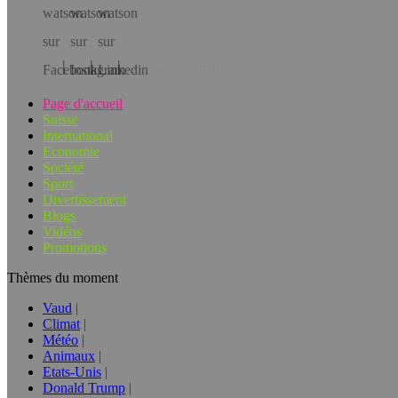
Téléchargez l’app!
Page d'accueil
Suisse
International
Economie
Société
Sport
Divertissement
Blogs
Vidéos
Promotions
Thèmes du moment
Vaud
Climat
Météo
Animaux
Etats-Unis
Donald Trump