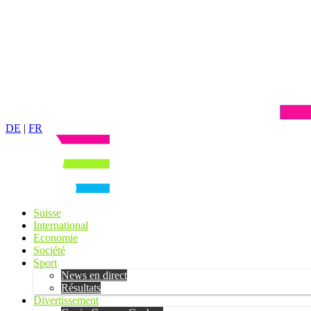
DE
|
FR
Suisse
International
Economie
Société
Sport
News en direct
Résultats
Divertissement