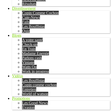
Résultats
Divertissement
Copin Comme Cochon
Cute-News
Fails
Les Bouffistas
Quiz
Blogs
A votre santé
Check-up
En Train
Madame Energie
Parlons cash
Vintage
Watts On
Work in progress
Vidéos
Les Bouffistas
Copin comme cochon
Entretien
World of watson
Promotions
Les Good News
Évasion