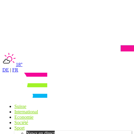
18°
DE
|
FR
Suisse
International
Economie
Société
Sport
News en direct