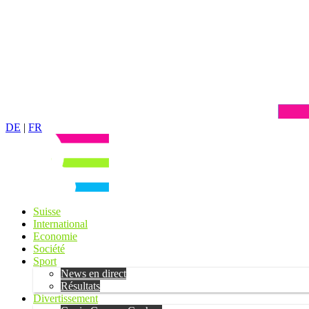
DE
|
FR
Suisse
International
Economie
Société
Sport
News en direct
Résultats
Divertissement