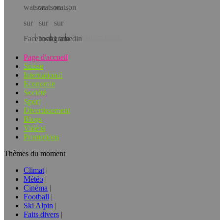
Téléchargez l’app!
Page d'accueil
Suisse
International
Economie
Société
Sport
Divertissement
Blogs
Vidéos
Promotions
Thèmes du moment
Climat
Météo
Cinéma
Football
Ski Alpin
Faits divers