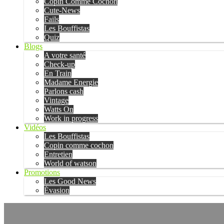
Copin Comme Cochon
Cute-News
Fails
Les Bouffistas
Quiz
Blogs
A votre santé
Check-up
En Train
Madame Energie
Parlons cash
Vintage
Watts On
Work in progress
Vidéos
Les Bouffistas
Copin comme cochon
Entretien
World of watson
Promotions
Les Good News
Évasion