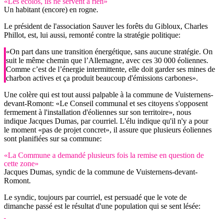
«Les écolos, ils ne servent à rien»
Un habitant (encore) en rogne.
Le président de l'association Sauver les forêts du Gibloux, Charles
Phillot, est, lui aussi, remonté contre la stratégie politique:
«On part dans une transition énergétique, sans aucune stratégie. On
suit le même chemin que l’Allemagne, avec ces 30 000 éoliennes.
Comme c’est de l’énergie intermittente, elle doit garder ses mines de
charbon actives et ça produit beaucoup d'émissions carbones».
Une colère qui est tout aussi palpable à la commune de Vuisternens-
devant-Romont: «Le Conseil communal et ses citoyens s'opposent
fermement à l'installation d'éoliennes sur son territoire», nous
indique Jacques Dumas, par courriel. L'élu indique qu'il n'y a pour
le moment «pas de projet concret», il assure que plusieurs éoliennes
sont planifiées sur sa commune:
«La Commune a demandé plusieurs fois la remise en question de
cette zone»
Jacques Dumas, syndic de la commune de Vuisternens-devant-
Romont.
Le syndic, toujours par courriel, est persuadé que le vote de
dimanche passé est le résultat d'une population qui se sent lésée: