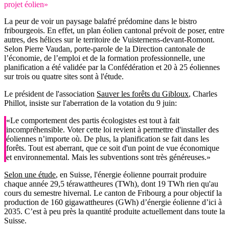
projet éolien»
La peur de voir un paysage balafré prédomine dans le bistro
fribourgeois. En effet, un plan éolien cantonal prévoit de poser, entre
autres, des hélices sur le territoire de Vuisternens-devant-Romont.
Selon Pierre Vaudan, porte-parole de la Direction cantonale de
l’économie, de l’emploi et de la formation professionnelle, une
planification a été validée par la Confédération et 20 à 25 éoliennes
sur trois ou quatre sites sont à l'étude.
Le président de l'association
Sauver les forêts du Gibloux
, Charles
Phillot, insiste sur l'aberration de la votation du 9 juin:
«Le comportement des partis écologistes est tout à fait
incompréhensible. Voter cette loi revient à permettre d'installer des
éoliennes n’importe où. De plus, la planification se fait dans les
forêts. Tout est aberrant, que ce soit d'un point de vue économique
et environnemental. Mais les subventions sont très généreuses.»
Selon une étude
, en Suisse, l'énergie éolienne pourrait produire
chaque année 29,5 térawattheures (TWh), dont 19 TWh rien qu'au
cours du semestre hivernal. Le canton de Fribourg a pour objectif la
production de 160 gigawattheures (GWh) d’énergie éolienne d’ici à
2035. C’est à peu près la quantité produite actuellement dans toute la
Suisse.