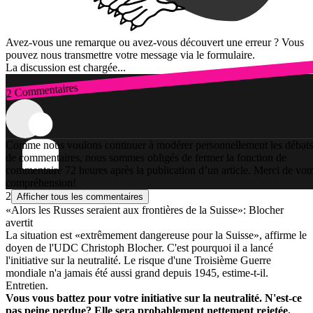
Avez-vous une remarque ou avez-vous découvert une erreur ? Vous
pouvez nous transmettre votre message via le formulaire.
La discussion est chargée...
2 Commentaires
Connexion
Comme nous voulons continuer à modérer personnellement les débats
de commentaires, nous sommes obligés de fermer la fonction de
commentaire 72 heures après la publication d’un article. Merci de vot
compréhension!
2
Afficher tous les commentaires
«Alors les Russes seraient aux frontières de la Suisse»: Blocher
avertit
La situation est «extrêmement dangereuse pour la Suisse», affirme le
doyen de l'UDC Christoph Blocher. C'est pourquoi il a lancé
l'initiative sur la neutralité. Le risque d'une Troisième Guerre
mondiale n'a jamais été aussi grand depuis 1945, estime-t-il.
Entretien.
Vous vous battez pour votre initiative sur la neutralité. N'est-ce
pas peine perdue? Elle sera probablement nettement rejetée.