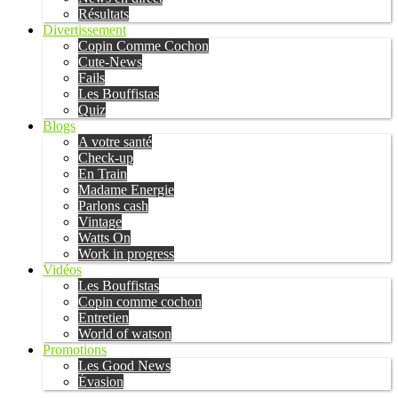
Résultats
Divertissement
Copin Comme Cochon
Cute-News
Fails
Les Bouffistas
Quiz
Blogs
A votre santé
Check-up
En Train
Madame Energie
Parlons cash
Vintage
Watts On
Work in progress
Vidéos
Les Bouffistas
Copin comme cochon
Entretien
World of watson
Promotions
Les Good News
Évasion