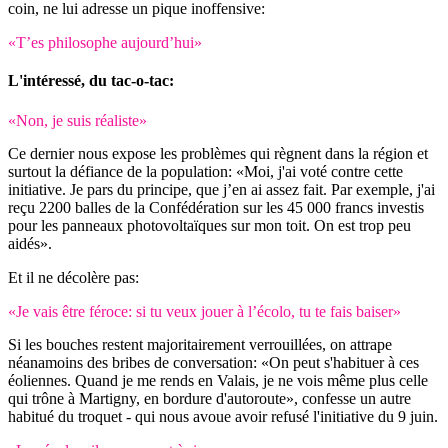
coin, ne lui adresse un pique inoffensive:
«T’es philosophe aujourd’hui»
L'intéressé, du tac-o-tac:
«Non, je suis réaliste»
Ce dernier nous expose les problèmes qui règnent dans la région et
surtout la défiance de la population: «Moi, j'ai voté contre cette
initiative. Je pars du principe, que j’en ai assez fait. Par exemple, j'ai
reçu 2200 balles de la Confédération sur les 45 000 francs investis
pour les panneaux photovoltaïques sur mon toit. On est trop peu
aidés».
Et il ne décolère pas:
«Je vais être féroce: si tu veux jouer à l’écolo, tu te fais baiser»
Si les bouches restent majoritairement verrouillées, on attrape
néanamoins des bribes de conversation: «On peut s'habituer à ces
éoliennes. Quand je me rends en Valais, je ne vois même plus celle
qui trône à Martigny, en bordure d'autoroute», confesse un autre
habitué du troquet - qui nous avoue avoir refusé l'initiative du 9 juin.