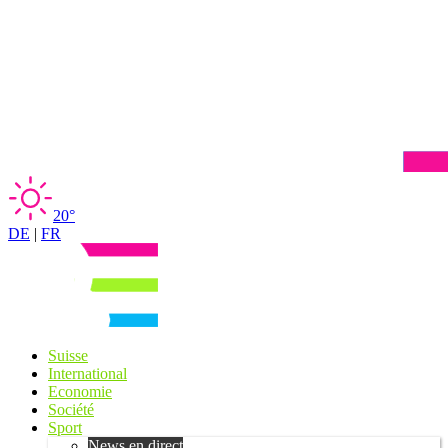
20°
DE
|
FR
Suisse
International
Economie
Société
Sport
News en direct