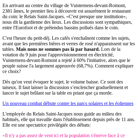
En arrivant au centre du village de Vuisternens-devant-Romont,
2381 âmes, le premier lieu à découvrir est assurément le restaurant
du coin: le Relais Saint-Jacques. «C'est presque une institution»,
nous dit la gardienne des lieux. Les discussions sont sympathiques,
entre l'Eurofoot et de prétendus bassins pollués dans le coin.
C'est l'heure du petit-déj. Les cafés s'enchaînent comme les sujets,
avant que les premières bières et verres de rosé n'apparaissent sur les
tables.
Mais nous ne sommes pas là par hasard.
Lors de la
votation du 9 juin pour l'approvisionnement en électricité,
Vuisternens-devant-Romont a rejeté à 60% l'initiative, alors que le
peuple suisse l'a largement approuvée (68,7%). Comment expliquer
ce choix?
Dès qu'on veut évoquer le sujet, le volume baisse. Ce sont des
taiseux. Il faut laisser la discussion s’enclencher graduellement et
lancer le sujet brûlant sur la table en priant que ça morde.
Un nouveau combat débute contre les parcs solaires et les éoliennes
L'employée du Relais Saint-Jacques nous guide au milieu des
habitués, elle qui travaille dans l'établissement depuis près de 11 ans.
Elle est une spectatrice privilégiée des débats:
«Il n'y a pas assez de vent ici et la population s'énerve face à ce