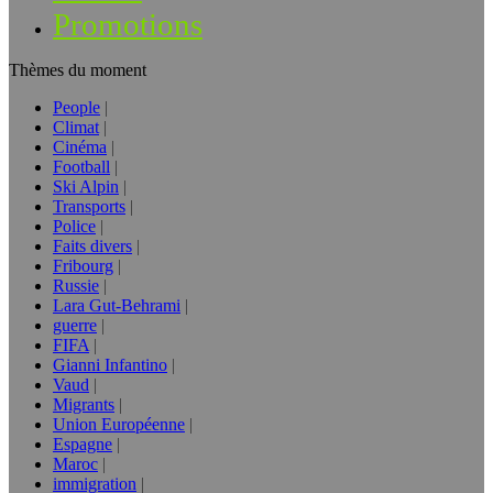
Promotions
Thèmes du moment
People
Climat
Cinéma
Football
Ski Alpin
Transports
Police
Faits divers
Fribourg
Russie
Lara Gut-Behrami
guerre
FIFA
Gianni Infantino
Vaud
Migrants
Union Européenne
Espagne
Maroc
immigration