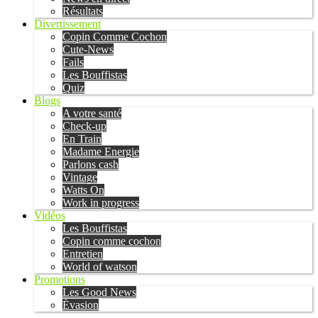
Résultats
Divertissement
Copin Comme Cochon
Cute-News
Fails
Les Bouffistas
Quiz
Blogs
A votre santé
Check-up
En Train
Madame Energie
Parlons cash
Vintage
Watts On
Work in progress
Vidéos
Les Bouffistas
Copin comme cochon
Entretien
World of watson
Promotions
Les Good News
Évasion