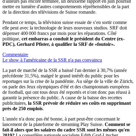
d'ailleurs pas encore terminée, un deuxième rapport en juin pourrait
mettre en lumière d'autres comportements répréhensibles de la part
de la direction des télévisions de Suisse romande.
Pendant ce temps, la télévision suisse essaie de s’en sortir comme
elle peut avec la technologie de leurs nouveaux studios. SRF doit
dépenser 400 000 francs par mois pour les réparations. Côté
politique,
cet embarras a conduit le président du Centre (ex-
PDC), Gerhard Pfister, à qualifier la SRF de «foutoir».
Commentaire
Le show à l'américaine de la SSR n'a pas convaincu
La part de marché de la SSR a baissé l'an dernier à 30,7% (année
précédente 31,5%), malgré le grand intérêt du public pour les
reportages sur la crise de la pandémie. Au siège de la ville de Zürich,
on parle des Jeux olympiques d'été et des championnats européens
de football, qui ont tous deux été reportés et n'ont donc pas réussi à
garantir la présence du public. A cause de la baisse des recettes
publicitaires,
la SSR prévoir de réduire ses coûts en supprimant
près de 250 emplois
.
L'année n'a donc pas été bonne, à part peut-être concernant le
lancement de la plateforme de streaming Play Suisse.
Comment se
fait-il alors que les salaires du cadre SSR sont les mêmes qu'en
2019?
La conseillère nationale socialiste Edith Graf-Litscher