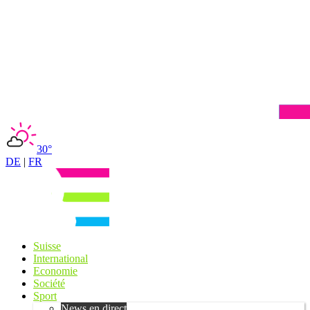
30°
DE
|
FR
Suisse
International
Economie
Société
Sport
News en direct