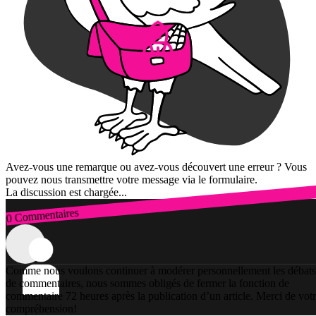
Avez-vous une remarque ou avez-vous découvert une erreur ? Vous
pouvez nous transmettre votre message via le formulaire.
La discussion est chargée...
0 Commentaires
Connexion
Comme nous voulons continuer à modérer personnellement les débats
de commentaires, nous sommes obligés de fermer la fonction de
commentaire 72 heures après la publication d’un article. Merci de vot
compréhension!