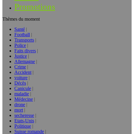
Promotions
Thèmes du moment
Santé
Football
Transports
Police
Faits divers
Justice
Allemagne
Crime
Accident
voiture
Décès
Canicule
maladie
Médecine
drone
mort
secheresse
Etats-Unis
Politique
Suisse romande