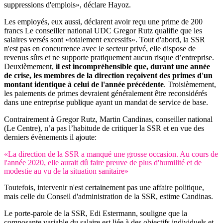
suppressions d'emplois», déclare Hayoz.
Les employés, eux aussi, déclarent avoir reçu une prime de 200
francs Le conseiller national UDC Gregor Rutz qualifie que les
salaires versés sont «totalement excessifs». Tout d'abord, la SSR
n'est pas en concurrence avec le secteur privé, elle dispose de
revenus sûrs et ne supporte pratiquement aucun risque d’entreprise.
Deuxièmement,
il est incompréhensible que, durant une année
de crise, les membres de la direction reçoivent des primes d'un
montant identique à celui de l'année précédente
. Troisièmement,
les paiements de primes devraient généralement être reconsidérés
dans une entreprise publique ayant un mandat de service de base.
Contrairement à Gregor Rutz, Martin Candinas, conseiller national
(Le Centre), n’a pas l’habitude de critiquer la SSR et en vue des
derniers évènements il ajoute:
«La direction de la SSR a manqué une grosse occasion. Au cours de
l'année 2020, elle aurait dû faire preuve de plus d'humilité et de
modestie au vu de la situation sanitaire»
Toutefois, intervenir n'est certainement pas une affaire politique,
mais celle du Conseil d'administration de la SSR, estime Candinas.
Le porte-parole de la SSR, Edi Estermann, souligne que la
composante variable du salaire est liée à des objectifs individuels et