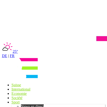
25°
DE
|
FR
Suisse
International
Economie
Société
Sport
News en direct