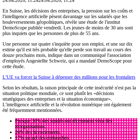
24.04.2026, 11:24
24.04.2026, 11:24
En Suisse, les décisions des entreprises, la pression sur les coûts et
l'intelligence artificielle pèsent davantage sur les salariés que les
bouleversements géopolitiques, révèle une étude de l'institut
DemoScope publiée vendredi. Les jeunes de moins de 30 ans sont
plus inquiets que les personnes de plus de 55 ans.
Une personne sur quatre s'inquiète pour son emploi, et une sur dix
estime qu'il est très probable qu'elle perde son travail au cours des
douze prochains mois, indique dans un communiqué l'association
d'employés Angestellte Schweiz, qui a mandaté DemoScope pour
cette étude.
L'UE va forcer la Suisse à dépenser des millions pour les frontaliers
Selon les résultats, la raison principale de cette insécurité n'est pas la
situation politique mondiale, ce sont plutôt les «décisions
stratégiques des entreprises et la situation économique».
L'intelligence artificielle et la révolution numérique ont également
été fréquemment mentionnées.
Presque 30% des sondés ont récemment vécu des
réorganisations.
26% des licenciements.
17% un gel des embauches.