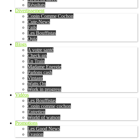
Résultats
Divertissement
Copin Comme Cochon
Cute-News
Fails
Les Bouffistas
Quiz
Blogs
A votre santé
Check-up
En Train
Madame Energie
Parlons cash
Vintage
Watts On
Work in progress
Vidéos
Les Bouffistas
Copin comme cochon
Entretien
World of watson
Promotions
Les Good News
Évasion