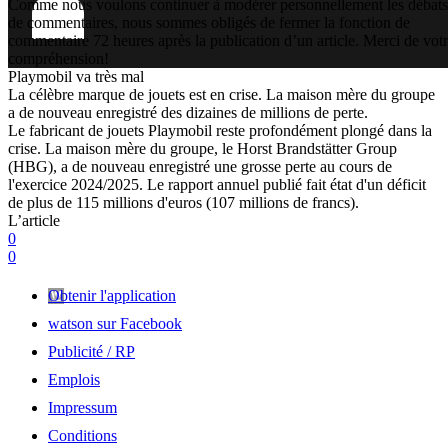
Comme nous voulons continuer à modérer personnellement les débats
de commentaires, nous sommes obligés de fermer la fonction de
commentaire 72 heures après la publication d’un article. Merci de vot
compréhension!
Playmobil va très mal
La célèbre marque de jouets est en crise. La maison mère du groupe
a de nouveau enregistré des dizaines de millions de perte.
Le fabricant de jouets Playmobil reste profondément plongé dans la
crise. La maison mère du groupe, le Horst Brandstätter Group
(HBG), a de nouveau enregistré une grosse perte au cours de
l'exercice 2024/2025. Le rapport annuel publié fait état d'un déficit
de plus de 115 millions d'euros (107 millions de francs).
L’article
0
0
Obtenir l'application
watson sur Facebook
Publicité / RP
Emplois
Impressum
Conditions