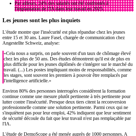
Par ailleurs, 24% des salariés ont été confrontés à
l'implantation de l'IA dans leur travail en 2025.
Les jeunes sont les plus inquiets
L'étude montre que l'insécurité est plus répandue chez les jeunes
entre 15 et 30 ans. Laure Fasel, chargée de communication chez
Angestellte Schweiz, analyse:
«Cela nous a surpris, on parle souvent d'un taux de chômage élevé
chez les plus de 50 ans. Des études démontrent qu'il est de plus en
plus difficile pour les jeunes diplômés de s'intégrer sur le marché du
travail. (...) Les postes impliquant moins de responsabilités, comme
les stages, sont souvent les premiers à pouvoir être remplacés par
l'intelligence artificielle.»
Environ 80% des personnes interrogées considèrent la formation
continue comme une mesure plutôt pertinente à très pertinente pour
lutter contre l'insécurité. Presque deux tiers citent la reconversion
professionnelle comme une solution pertinente. Parmi ceux qui ne
s'inquiètent pas pour leur emploi, 42% indiquent que leur sentiment
de sécurité découle du fait que leur travail n'est pas remplaçable par
l'IA.
L'étude de DemoScope a été menée auprès de 1000 personnes. A