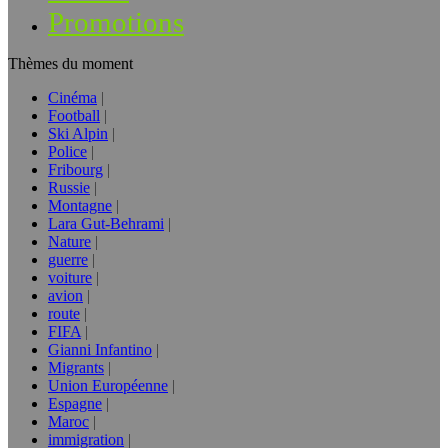
Promotions
Thèmes du moment
Cinéma
Football
Ski Alpin
Police
Fribourg
Russie
Montagne
Lara Gut-Behrami
Nature
guerre
voiture
avion
route
FIFA
Gianni Infantino
Migrants
Union Européenne
Espagne
Maroc
immigration