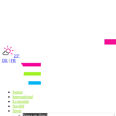
23°
DE
|
FR
Suisse
International
Economie
Société
Sport
News en direct