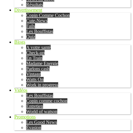
Résultats
Divertissement
Copin Comme Cochon
Cute-News
Fails
Les Bouffistas
Quiz
Blogs
A votre santé
Check-up
En Train
Madame Energie
Parlons cash
Vintage
Watts On
Work in progress
Vidéos
Les Bouffistas
Copin comme cochon
Entretien
World of watson
Promotions
Les Good News
Évasion