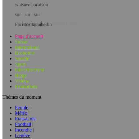
Téléchargez l’app!
Page d'accueil
Suisse
International
Economie
Société
Sport
Divertissement
Blogs
Vidéos
Promotions
Thèmes du moment
People
Météo
Etats-Unis
Football
Incendie
Genève