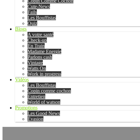
Copin Comme Cochon
Cute-News
Fails
Les Bouffistas
Quiz
Blogs
A votre santé
Check-up
En Train
Madame Energie
Parlons cash
Vintage
Watts On
Work in progress
Vidéos
Les Bouffistas
Copin comme cochon
Entretien
World of watson
Promotions
Les Good News
Évasion