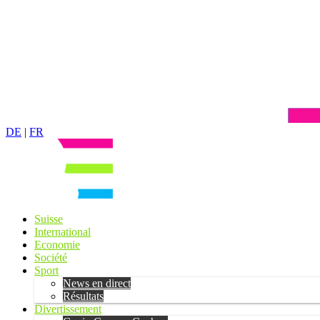
DE
|
FR
Suisse
International
Economie
Société
Sport
News en direct
Résultats
Divertissement