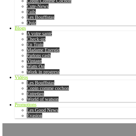
Copin Comme Cochon
Cute-News
Fails
Les Bouffistas
Quiz
Blogs
A votre santé
Check-up
En Train
Madame Energie
Parlons cash
Vintage
Watts On
Work in progress
Vidéos
Les Bouffistas
Copin comme cochon
Entretien
World of watson
Promotions
Les Good News
Évasion