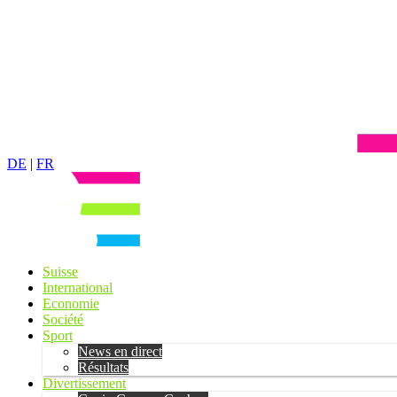
DE
|
FR
Suisse
International
Economie
Société
Sport
News en direct
Résultats
Divertissement