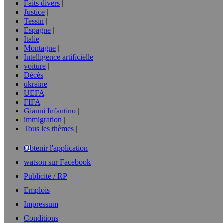
Faits divers
Justice
Tessin
Espagne
Italie
Montagne
Intelligence artificielle
voiture
Décès
ukraine
UEFA
FIFA
Gianni Infantino
immigration
Tous les thèmes
Obtenir l'application
watson sur Facebook
Publicité / RP
Emplois
Impressum
Conditions