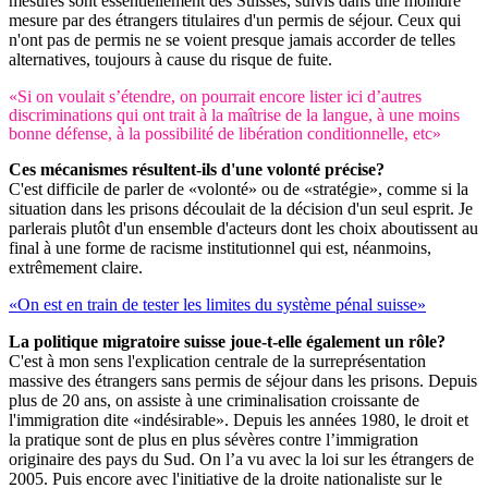
mesures sont essentiellement des Suisses, suivis dans une moindre
mesure par des étrangers titulaires d'un permis de séjour. Ceux qui
n'ont pas de permis ne se voient presque jamais accorder de telles
alternatives, toujours à cause du risque de fuite.
«Si on voulait s’étendre, on pourrait encore lister ici d’autres
discriminations qui ont trait à la maîtrise de la langue, à une moins
bonne défense, à la possibilité de libération conditionnelle, etc»
Ces mécanismes résultent-ils d'une volonté précise?
C'est difficile de parler de «volonté» ou de «stratégie», comme si la
situation dans les prisons découlait de la décision d'un seul esprit. Je
parlerais plutôt d'un ensemble d'acteurs dont les choix aboutissent au
final à une forme de racisme institutionnel qui est, néanmoins,
extrêmement claire.
«On est en train de tester les limites du système pénal suisse»
La politique migratoire suisse joue-t-elle également un rôle?
C'est à mon sens l'explication centrale de la surreprésentation
massive des étrangers sans permis de séjour dans les prisons. Depuis
plus de 20 ans, on assiste à une criminalisation croissante de
l'immigration dite «indésirable». Depuis les années 1980, le droit et
la pratique sont de plus en plus sévères contre l’immigration
originaire des pays du Sud. On l’a vu avec la loi sur les étrangers de
2005. Puis encore avec l'initiative de la droite nationaliste sur le