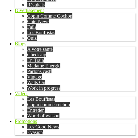
Résultats
Divertissement
Copin Comme Cochon
Cute-News
Fails
Les Bouffistas
Quiz
Blogs
A votre santé
Check-up
En Train
Madame Energie
Parlons cash
Vintage
Watts On
Work in progress
Vidéos
Les Bouffistas
Copin comme cochon
Entretien
World of watson
Promotions
Les Good News
Évasion