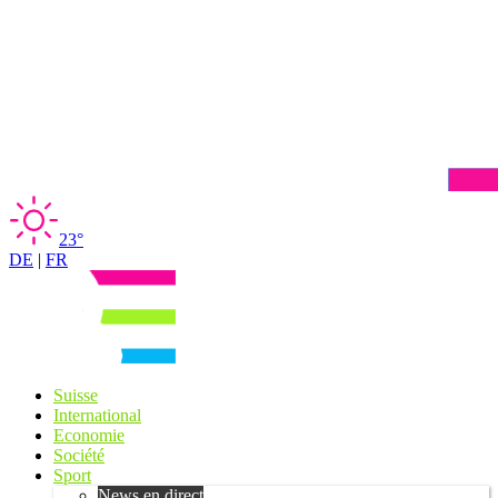
23°
DE
|
FR
Suisse
International
Economie
Société
Sport
News en direct