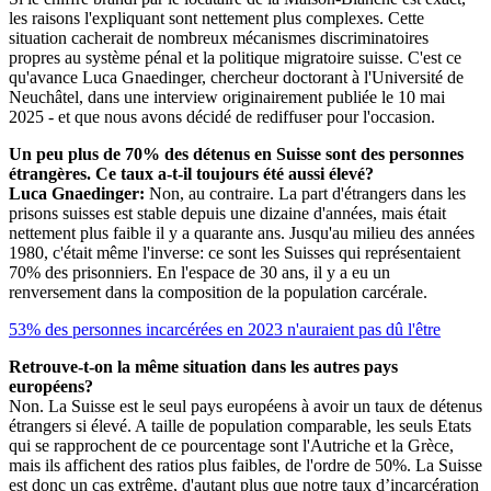
les raisons l'expliquant sont nettement plus complexes. Cette
situation cacherait de nombreux mécanismes discriminatoires
propres au système pénal et la politique migratoire suisse. C'est ce
qu'avance Luca Gnaedinger, chercheur doctorant à l'Université de
Neuchâtel, dans une interview originairement publiée le 10 mai
2025 - et que nous avons décidé de rediffuser pour l'occasion.
Un peu plus de 70% des détenus en Suisse sont des personnes
étrangères. Ce taux a-t-il toujours été aussi élevé?
Luca Gnaedinger:
Non, au contraire. La part d'étrangers dans les
prisons suisses est stable depuis une dizaine d'années, mais était
nettement plus faible il y a quarante ans. Jusqu'au milieu des années
1980, c'était même l'inverse: ce sont les Suisses qui représentaient
70% des prisonniers. En l'espace de 30 ans, il y a eu un
renversement dans la composition de la population carcérale.
53% des personnes incarcérées en 2023 n'auraient pas dû l'être
Retrouve-t-on la même situation dans les autres pays
européens?
Non. La Suisse est le seul pays européens à avoir un taux de détenus
étrangers si élevé. A taille de population comparable, les seuls Etats
qui se rapprochent de ce pourcentage sont l'Autriche et la Grèce,
mais ils affichent des ratios plus faibles, de l'ordre de 50%. La Suisse
est donc un cas extrême, d'autant plus que notre taux d’incarcération