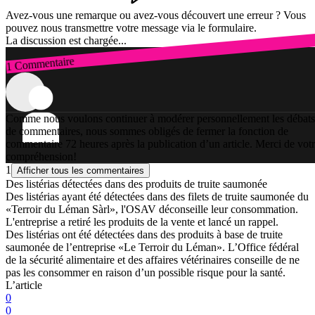
Avez-vous une remarque ou avez-vous découvert une erreur ? Vous
pouvez nous transmettre votre message via le formulaire.
La discussion est chargée...
1 Commentaire
Connexion
Comme nous voulons continuer à modérer personnellement les débats
de commentaires, nous sommes obligés de fermer la fonction de
commentaire 72 heures après la publication d’un article. Merci de vot
compréhension!
1
Afficher tous les commentaires
Des listérias détectées dans des produits de truite saumonée
Des listérias ayant été détectées dans des filets de truite saumonée du
«Terroir du Léman Sàrl», l'OSAV déconseille leur consommation.
L'entreprise a retiré les produits de la vente et lancé un rappel.
Des listérias ont été détectées dans des produits à base de truite
saumonée de l’entreprise «Le Terroir du Léman». L’Office fédéral
de la sécurité alimentaire et des affaires vétérinaires conseille de ne
pas les consommer en raison d’un possible risque pour la santé.
L’article
0
0