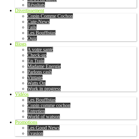
Résultats
Divertissement
Copin Comme Cochon
Cute-News
Fails
Les Bouffistas
Quiz
Blogs
A votre santé
Check-up
En Train
Madame Energie
Parlons cash
Vintage
Watts On
Work in progress
Vidéos
Les Bouffistas
Copin comme cochon
Entretien
World of watson
Promotions
Les Good News
Évasion