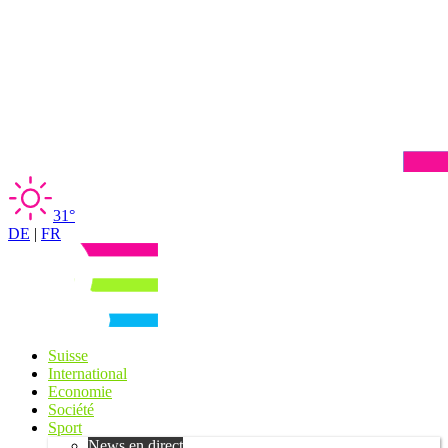
31°
DE
|
FR
Suisse
International
Economie
Société
Sport
News en direct