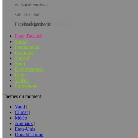
Téléchargez l’app!
Page d'accueil
Suisse
International
Economie
Société
Sport
Divertissement
Blogs
Vidéos
Promotions
Thèmes du moment
Vaud
Climat
Météo
Animaux
Etats-Unis
Donald Trump