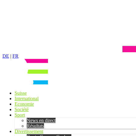
DE
|
FR
Suisse
International
Economie
Société
Sport
News en direct
Résultats
Divertissement