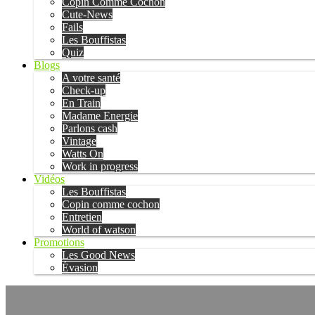
Copin Comme Cochon
Cute-News
Fails
Les Bouffistas
Quiz
Blogs
A votre santé
Check-up
En Train
Madame Energie
Parlons cash
Vintage
Watts On
Work in progress
Vidéos
Les Bouffistas
Copin comme cochon
Entretien
World of watson
Promotions
Les Good News
Évasion