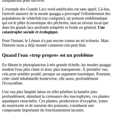
zooplancton pour survivre.
L'exemple des Grands Lacs nord-américains est sans appel. Là-bas,
l'arrivée massive de la moule quagga a provoqué l'effondrement des
populations de whitefish (ou corégone), un poisson emblématique
qui est le pilier économique des pêcheries, tant au niveau local que
dans les grands lacs profonds tempérés et froids en général.
Une
catastrophe sociale et écologique.
Pour l'instant, le Léman n'a pas encore connu un tel scénario. Mais
l'histoire nous a déjà montré comment cela peut finir.
Quand l'eau «trop propre» est un problème
En filtrant le phytoplancton à très grande échelle, les moules quagga
rendent l'eau plus claire et donc plus transparente. À première vue,
cela peut sembler positif, presque un argument touristique. Pourtant,
cette clarté inhabituelle bouleverse, elle aussi, profondément
l'écosystème.
Une eau plus limpide laisse en effet pénétrer la lumière plus
profondément, stimulant la croissance des macrophytes, ces plantes
aquatiques enracinées. Ces plantes, productrices d'oxygène, zones
de nourricerie et de nurserie des poissons, constituent une
composante importante du fonctionnement lacustre.