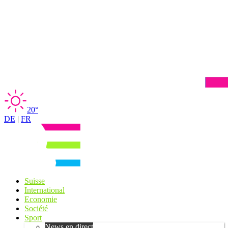
20°
DE
|
FR
Suisse
International
Economie
Société
Sport
News en direct