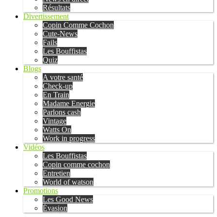
Résultats
Divertissement
Copin Comme Cochon
Cute-News
Fails
Les Bouffistas
Quiz
Blogs
A votre santé
Check-up
En Train
Madame Energie
Parlons cash
Vintage
Watts On
Work in progress
Vidéos
Les Bouffistas
Copin comme cochon
Entretien
World of watson
Promotions
Les Good News
Évasion