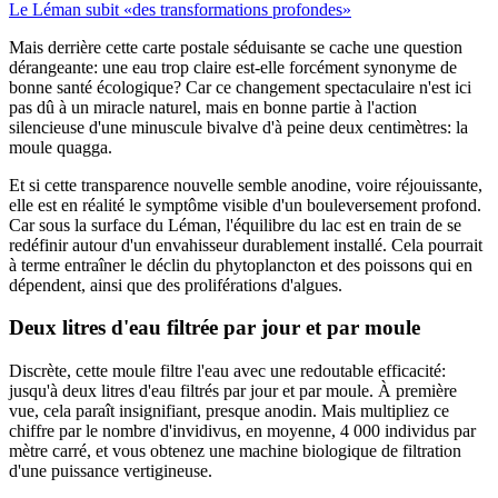
Le Léman subit «des transformations profondes»
Mais derrière cette carte postale séduisante se cache une question
dérangeante: une eau trop claire est-elle forcément synonyme de
bonne santé écologique? Car ce changement spectaculaire n'est ici
pas dû à un miracle naturel, mais en bonne partie à l'action
silencieuse d'une minuscule bivalve d'à peine deux centimètres: la
moule quagga.
Et si cette transparence nouvelle semble anodine, voire réjouissante,
elle est en réalité le symptôme visible d'un bouleversement profond.
Car sous la surface du Léman, l'équilibre du lac est en train de se
redéfinir autour d'un envahisseur durablement installé. Cela pourrait
à terme entraîner le déclin du phytoplancton et des poissons qui en
dépendent, ainsi que des proliférations d'algues.
Deux litres d'eau filtrée par jour et par moule
Discrète, cette moule filtre l'eau avec une redoutable efficacité:
jusqu'à deux litres d'eau filtrés par jour et par moule. À première
vue, cela paraît insignifiant, presque anodin. Mais multipliez ce
chiffre par le nombre d'invidivus, en moyenne, 4 000 individus par
mètre carré, et vous obtenez une machine biologique de filtration
d'une puissance vertigineuse.