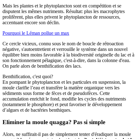
Mais les plantes et le phytoplancton sont en compétition et se
disputent les mêmes nutriments. Résultat: plus les macrophytes
prolifèrent, plus elles privent le phytoplancton de ressources,
accentuant encore son déclin.
Pourquoi le Léman pollue un max
Ce cercle vicieux, connu sous le nom de boucle de rétroaction
négative, s'autoentretient et verrouille le système dans un nouvel
équilibre bien moins favorable à la biodiversité originelle du lac et à
son fonctionnement pélagique, c'est-à-dire, dans la colonne d'eau.
On parle alors de benthification des lacs.
Benthification, c'est quoi?
En pompant le phytoplancton et les particules en suspension, la
moule clarifie l’eau et transfère la matière organique vers les
sédiments sous forme de fèces et de pseudofèces. Cette
accumulation enrichit le fond, modifie les cycles des nutriments
(notamment le phosphore) et peut favoriser le développement
d’algues et de bactéries benthiques.
Eliminer la moule quagga? Pas si simple
Alors, ne suffirait-il pas de simplement tenter d'éradiquer la moule