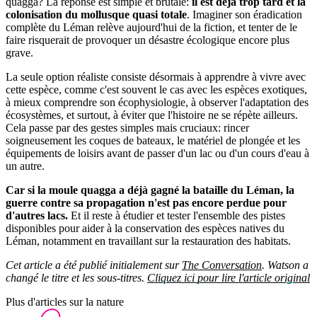
quagga? La réponse est simple et brutale:
il est déjà trop tard et la
colonisation du mollusque quasi totale
. Imaginer son éradication
complète du Léman relève aujourd'hui de la fiction, et tenter de le
faire risquerait de provoquer un désastre écologique encore plus
grave.
La seule option réaliste consiste désormais à apprendre à vivre avec
cette espèce, comme c'est souvent le cas avec les espèces exotiques,
à mieux comprendre son écophysiologie, à observer l'adaptation des
écosystèmes, et surtout, à éviter que l'histoire ne se répète ailleurs.
Cela passe par des gestes simples mais cruciaux: rincer
soigneusement les coques de bateaux, le matériel de plongée et les
équipements de loisirs avant de passer d'un lac ou d'un cours d'eau à
un autre.
Car si la moule quagga a déjà gagné la bataille du Léman, la
guerre contre sa propagation n'est pas encore perdue pour
d'autres lacs.
Et il reste à étudier et tester l'ensemble des pistes
disponibles pour aider à la conservation des espèces natives du
Léman, notamment en travaillant sur la restauration des habitats.
Cet article a été publié initialement sur
The Conversation
. Watson a
changé le titre et les sous-titres.
Cliquez ici pour lire l'article original
Plus d'articles sur la nature