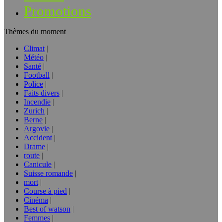
Promotions
Thèmes du moment
Climat
Météo
Santé
Football
Police
Faits divers
Incendie
Zurich
Berne
Argovie
Accident
Drame
route
Canicule
Suisse romande
mort
Course à pied
Cinéma
Best of watson
Femmes