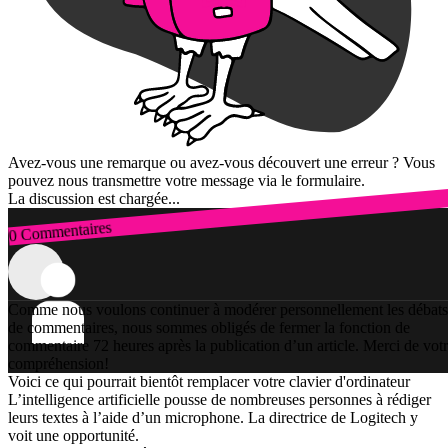
Avez-vous une remarque ou avez-vous découvert une erreur ? Vous
pouvez nous transmettre votre message via le formulaire.
La discussion est chargée...
0 Commentaires
Connexion
Comme nous voulons continuer à modérer personnellement les débats
de commentaires, nous sommes obligés de fermer la fonction de
commentaire 72 heures après la publication d’un article. Merci de vot
compréhension!
Voici ce qui pourrait bientôt remplacer votre clavier d'ordinateur
L’intelligence artificielle pousse de nombreuses personnes à rédiger
leurs textes à l’aide d’un microphone. La directrice de Logitech y
voit une opportunité.