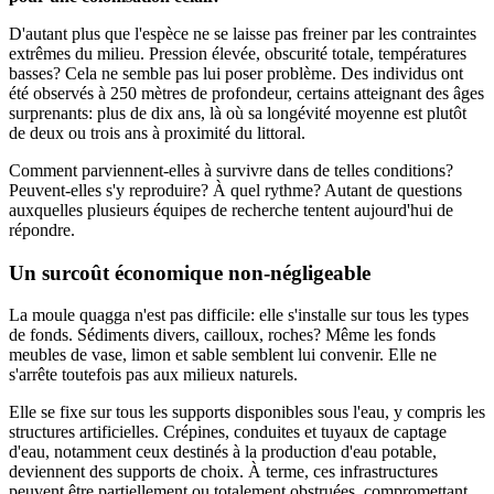
D'autant plus que l'espèce ne se laisse pas freiner par les contraintes
extrêmes du milieu. Pression élevée, obscurité totale, températures
basses? Cela ne semble pas lui poser problème. Des individus ont
été observés à 250 mètres de profondeur, certains atteignant des âges
surprenants: plus de dix ans, là où sa longévité moyenne est plutôt
de deux ou trois ans à proximité du littoral.
Comment parviennent-elles à survivre dans de telles conditions?
Peuvent-elles s'y reproduire? À quel rythme? Autant de questions
auxquelles plusieurs équipes de recherche tentent aujourd'hui de
répondre.
Un surcoût économique non-négligeable
La moule quagga n'est pas difficile: elle s'installe sur tous les types
de fonds. Sédiments divers, cailloux, roches? Même les fonds
meubles de vase, limon et sable semblent lui convenir. Elle ne
s'arrête toutefois pas aux milieux naturels.
Elle se fixe sur tous les supports disponibles sous l'eau, y compris les
structures artificielles. Crépines, conduites et tuyaux de captage
d'eau, notamment ceux destinés à la production d'eau potable,
deviennent des supports de choix. À terme, ces infrastructures
peuvent être partiellement ou totalement obstruées, compromettant