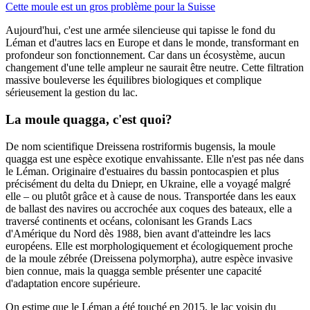
Cette moule est un gros problème pour la Suisse
Aujourd'hui, c'est une armée silencieuse qui tapisse le fond du
Léman et d'autres lacs en Europe et dans le monde, transformant en
profondeur son fonctionnement. Car dans un écosystème, aucun
changement d'une telle ampleur ne saurait être neutre. Cette filtration
massive bouleverse les équilibres biologiques et complique
sérieusement la gestion du lac.
La moule quagga, c'est quoi?
De nom scientifique Dreissena rostriformis bugensis, la moule
quagga est une espèce exotique envahissante. Elle n'est pas née dans
le Léman. Originaire d'estuaires du bassin pontocaspien et plus
précisément du delta du Dniepr, en Ukraine, elle a voyagé malgré
elle – ou plutôt grâce et à cause de nous. Transportée dans les eaux
de ballast des navires ou accrochée aux coques des bateaux, elle a
traversé continents et océans, colonisant les Grands Lacs
d'Amérique du Nord dès 1988, bien avant d'atteindre les lacs
européens. Elle est morphologiquement et écologiquement proche
de la moule zébrée (Dreissena polymorpha), autre espèce invasive
bien connue, mais la quagga semble présenter une capacité
d'adaptation encore supérieure.
On estime que le Léman a été touché en 2015, le lac voisin du