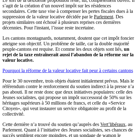
Le sort de la deuxième proposition reste, lui, complètement ouvert. Il
s’agit de la création d’un nouvel impôt sur les résidences
secondaires. Cette taxe vise à compenser les pertes fiscales dues à la
suppression de la valeur locative décidée par le
Parlement
. Des
projets similaires ont échoué à plusieurs reprises ces dernières
décennies. Pour l'instant, l’issue reste incertaine.
Les cantons montagnards, notamment, doutent que cet impôt foncier
atteigne son objectif. Un problème de taille, car la double majorité
peuple-cantons est requise. Et comme les deux objets sont liés,
un
rejet de la taxe entraînerait aussi l’abandon de la réforme sur la
valeur locative.
Pourquoi la réforme de la valeur locative fait peur à certains cantons
Pour le 30 novembre, trois objets étaient initialement prévus. Mais le
référendum contre le renforcement du soutien indirect à la presse n’a
pas abouti. Il ne reste donc que deux initiatives populaires: celle des
Jeunes socialistes, qui propose un impôt successoral de 50% sur les
héritages supérieurs à 50 millions de francs, et celle du «Service
Citoyen», qui veut instaurer un service obligatoire au profit de la
collectivité.
Cette dernière n’a trouvé du soutien qu’auprès des
Vert’libéraux
, au
Parlement. Quant à l’initiative des Jeunes socialistes, ses chances de
succès semblent encore moindres, et un
sondage de watson
le