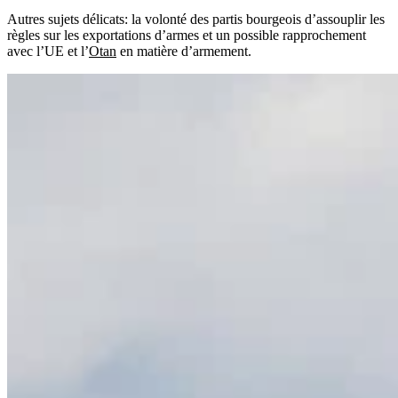
Autres sujets délicats: la volonté des partis bourgeois d’assouplir les
règles sur les exportations d’armes et un possible rapprochement
avec l’UE et l’
Otan
en matière d’armement.