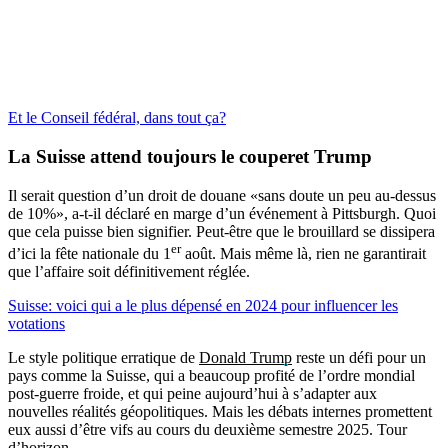
Et le Conseil fédéral, dans tout ça?
La Suisse attend toujours le couperet Trump
Il serait question d’un droit de douane «sans doute un peu au-dessus
de 10%», a-t-il déclaré en marge d’un événement à Pittsburgh. Quoi
que cela puisse bien signifier. Peut-être que le brouillard se dissipera
er
d’ici la fête nationale du 1
août. Mais même là, rien ne garantirait
que l’affaire soit définitivement réglée.
Suisse: voici qui a le plus dépensé en 2024 pour influencer les
votations
Le style politique erratique de
Donald Trump
reste un défi pour un
pays comme la Suisse, qui a beaucoup profité de l’ordre mondial
post-guerre froide, et qui peine aujourd’hui à s’adapter aux
nouvelles réalités géopolitiques. Mais les débats internes promettent
eux aussi d’être vifs au cours du deuxième semestre 2025. Tour
d’horizon.