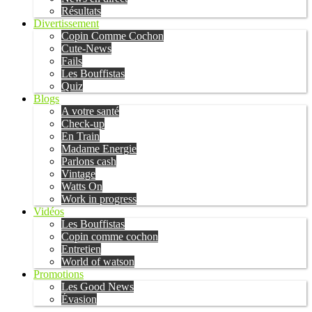
Résultats
Divertissement
Copin Comme Cochon
Cute-News
Fails
Les Bouffistas
Quiz
Blogs
A votre santé
Check-up
En Train
Madame Energie
Parlons cash
Vintage
Watts On
Work in progress
Vidéos
Les Bouffistas
Copin comme cochon
Entretien
World of watson
Promotions
Les Good News
Évasion