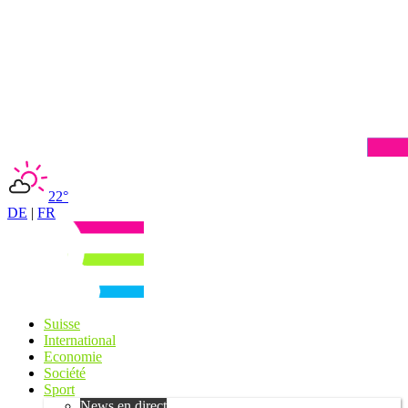
22°
DE
|
FR
Suisse
International
Economie
Société
Sport
News en direct