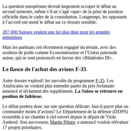
La question européenne devrait largement occuper le débat au
second semestre, même s’il ne s’agit «que» de la prise de position
officielle dans le cadre de la consultation. Longtemps, les opposants
à l’accord ont mené le débat sur ce dossier sensible.
287 000 Suisses veulent une loi plus dure pour les grandes
entreprises
Mais les partisans ont récemment regagné du terrain, avec des
soutiens de poids comme Economiesuisse et l’Union patronale
suisse, qui se sont prononcés en faveur des «Bilatérales III».
Le fiasco de l'achat des avions F-35
Autre dossier explosif: les surcoûts du programme
F-35
. Les
Américains ne veulent plus entendre parler du prix forfaitaire
annoncé et réclament des suppléments.
La Suisse se retrouve en
position de faiblesse.
Le débat portera donc sur une question délicate: faut-il payer plus ou
commander moins d’avions? Le Département de la défense (DDPS)
ressemble à un chantier à ciel ouvert depuis le départ de Viola
Amherd. Son successeur,
Martin Pfister
, a annoncé vouloir réévaluer
17 projets prioritaires.