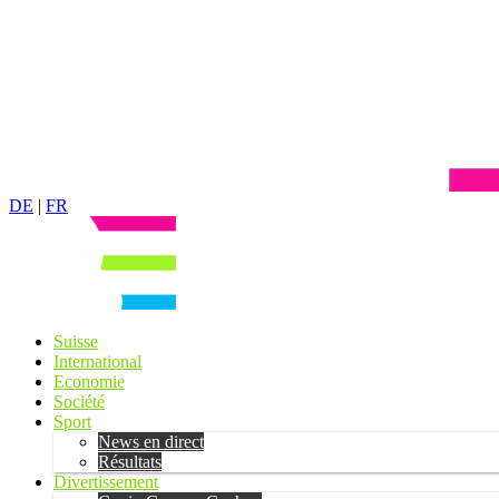
DE
|
FR
Suisse
International
Economie
Société
Sport
News en direct
Résultats
Divertissement