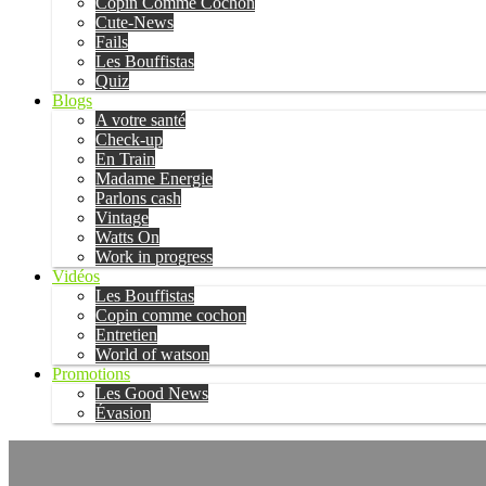
Copin Comme Cochon
Cute-News
Fails
Les Bouffistas
Quiz
Blogs
A votre santé
Check-up
En Train
Madame Energie
Parlons cash
Vintage
Watts On
Work in progress
Vidéos
Les Bouffistas
Copin comme cochon
Entretien
World of watson
Promotions
Les Good News
Évasion