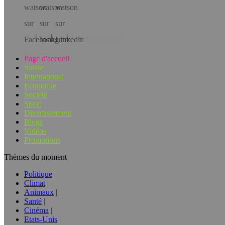
Téléchargez l’app!
Page d'accueil
Suisse
International
Economie
Société
Sport
Divertissement
Blogs
Vidéos
Promotions
Thèmes du moment
Politique
Climat
Animaux
Santé
Cinéma
Etats-Unis