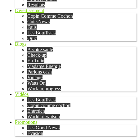
Résultats
Divertissement
Copin Comme Cochon
Cute-News
Fails
Les Bouffistas
Quiz
Blogs
A votre santé
Check-up
En Train
Madame Energie
Parlons cash
Vintage
Watts On
Work in progress
Vidéos
Les Bouffistas
Copin comme cochon
Entretien
World of watson
Promotions
Les Good News
Évasion