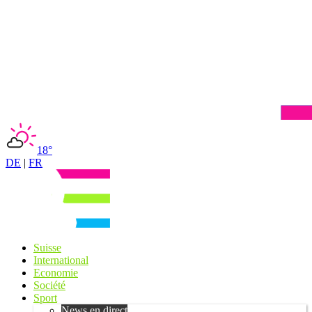
18°
DE
|
FR
Suisse
International
Economie
Société
Sport
News en direct