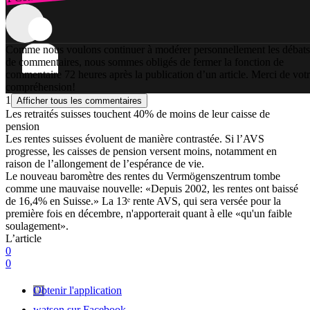
Comme nous voulons continuer à modérer personnellement les débats
de commentaires, nous sommes obligés de fermer la fonction de
commentaire 72 heures après la publication d’un article. Merci de vot
compréhension!
1
Afficher tous les commentaires
Les retraités suisses touchent 40% de moins de leur caisse de
pension
Les rentes suisses évoluent de manière contrastée. Si l’AVS
progresse, les caisses de pension versent moins, notamment en
raison de l’allongement de l’espérance de vie.
Le nouveau baromètre des rentes du Vermögenszentrum tombe
comme une mauvaise nouvelle: «Depuis 2002, les rentes ont baissé
de 16,4% en Suisse.» La 13ᵉ rente AVS, qui sera versée pour la
première fois en décembre, n'apporterait quant à elle «qu'un faible
soulagement».
L’article
0
0
Obtenir l'application
watson sur Facebook