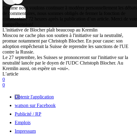
Comme nous voulons continuer à modérer personnellement les débats
de commentaires, nous sommes obligés de fermer la fonction de
commentaire 72 heures après la publication d’un article. Merci de vot
compréhension!
L'initiative de Blocher plaît beaucoup au Kremlin
Moscou ne cache plus son soutien à l'initiative sur la neutralité,
promue notamment par Christoph Blocher. En pour cause: son
adoption empêcherait la Suisse de reprendre les sanctions de l'UE
contre la Russie.
Le 27 septembre, les Suisses se prononceront sur l'initiative sur la
neutralité lancée par le doyen de l'UDC Christoph Blocher. Au
Kremlin aussi, on espère un «oui».
L’article
0
0
Obtenir l'application
watson sur Facebook
Publicité / RP
Emplois
Impressum