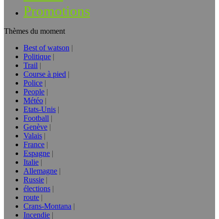
Promotions
Thèmes du moment
Best of watson
Politique
Trail
Course à pied
Police
People
Météo
Etats-Unis
Football
Genève
Valais
France
Espagne
Italie
Allemagne
Russie
élections
route
Crans-Montana
Incendie