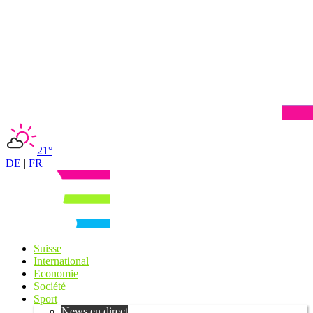
21°
DE
|
FR
Suisse
International
Economie
Société
Sport
News en direct