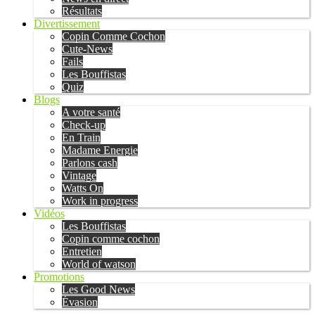
Résultats
Divertissement
Copin Comme Cochon
Cute-News
Fails
Les Bouffistas
Quiz
Blogs
A votre santé
Check-up
En Train
Madame Energie
Parlons cash
Vintage
Watts On
Work in progress
Vidéos
Les Bouffistas
Copin comme cochon
Entretien
World of watson
Promotions
Les Good News
Évasion