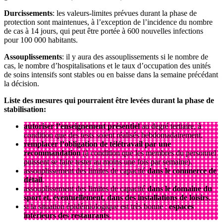
Durcissements
: les valeurs-limites prévues durant la phase de
protection sont maintenues, à l’exception de l’incidence du nombre
de cas à 14 jours, qui peut être portée à 600 nouvelles infections
pour 100 000 habitants.
Assouplissements
: il y aura des assouplissements si le nombre de
cas, le nombre d’hospitalisations et le taux d’occupation des unités
de soins intensifs sont stables ou en baisse dans la semaine précédant
la décision.
Liste des mesures qui pourraient être levées durant la phase de
stabilisation:
autoriser l’enseignement présentiel
au degré tertiaire, à
condition que des tests soient réalisés hebdomadairement.
remplacer l’obligation de télétravail par une
recommandation
(à condition que les membres du personnel
puissent se faire tester au moins une fois par semaine).
assouplissement des limites de capacité
dans le commerce de
détail
.
assouplissement des limites de capacité
dans le domaine du
sport et, éventuellement, dans des installations de loisirs
.
si la situation épidémiologique est très bonne :
espaces
intérieurs des restaurants
.