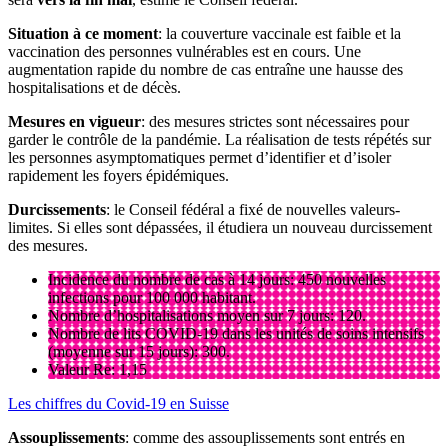
Situation à ce moment
: la couverture vaccinale est faible et la
vaccination des personnes vulnérables est en cours. Une
augmentation rapide du nombre de cas entraîne une hausse des
hospitalisations et de décès.
Mesures en vigueur
: des mesures strictes sont nécessaires pour
garder le contrôle de la pandémie. La réalisation de tests répétés sur
les personnes asymptomatiques permet d’identifier et d’isoler
rapidement les foyers épidémiques.
Durcissements
: le Conseil fédéral a fixé de nouvelles valeurs-
limites. Si elles sont dépassées, il étudiera un nouveau durcissement
des mesures.
Incidence du nombre de cas à 14 jours: 450 nouvelles
infections pour 100 000 habitant.
Nombre d’hospitalisations moyen sur 7 jours: 120.
Nombre de lits COVID-19 dans les unités de soins intensifs
(moyenne sur 15 jours): 300.
Valeur Re: 1,15
Les chiffres du Covid-19 en Suisse
Assouplissements
: comme des assouplissements sont entrés en