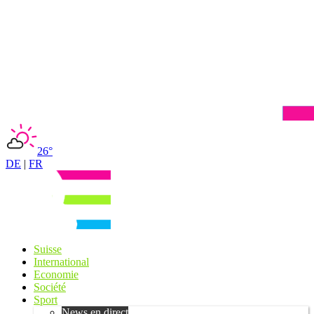
26°
DE
|
FR
Suisse
International
Economie
Société
Sport
News en direct