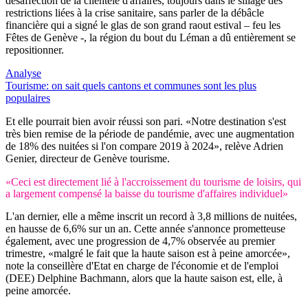
désaffection de la clientèle d'affaires, toujours dans le sillage des
restrictions liées à la crise sanitaire, sans parler de la débâcle
financière qui a signé le glas de son grand raout estival – feu les
Fêtes de Genève -, la région du bout du Léman a dû entièrement se
repositionner.
Analyse
Tourisme: on sait quels cantons et communes sont les plus
populaires
Et elle pourrait bien avoir réussi son pari. «Notre destination s'est
très bien remise de la période de pandémie, avec une augmentation
de 18% des nuitées si l'on compare 2019 à 2024», relève Adrien
Genier, directeur de Genève tourisme.
«Ceci est directement lié à l'accroissement du tourisme de loisirs, qui
a largement compensé la baisse du tourisme d'affaires individuel»
L'an dernier, elle a même inscrit un record à 3,8 millions de nuitées,
en hausse de 6,6% sur un an. Cette année s'annonce prometteuse
également, avec une progression de 4,7% observée au premier
trimestre, «malgré le fait que la haute saison est à peine amorcée»,
note la conseillère d'Etat en charge de l'économie et de l'emploi
(DEE) Delphine Bachmann, alors que la haute saison est, elle, à
peine amorcée.