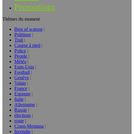
Promotions
Thèmes du moment
Best of watson
Politique
Trail
Course à pied
Police
People
Météo
Etats-Unis
Football
Genève
Valais
France
Espagne
Italie
Allemagne
Russie
élections
route
Crans-Montana
Incendie