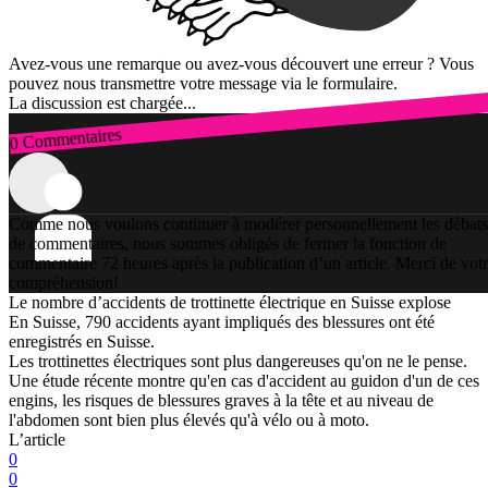
Avez-vous une remarque ou avez-vous découvert une erreur ? Vous
pouvez nous transmettre votre message via le formulaire.
La discussion est chargée...
0 Commentaires
Connexion
Comme nous voulons continuer à modérer personnellement les débats
de commentaires, nous sommes obligés de fermer la fonction de
commentaire 72 heures après la publication d’un article. Merci de vot
compréhension!
Le nombre d’accidents de trottinette électrique en Suisse explose
En Suisse, 790 accidents ayant impliqués des blessures ont été
enregistrés en Suisse.
Les trottinettes électriques sont plus dangereuses qu'on ne le pense.
Une étude récente montre qu'en cas d'accident au guidon d'un de ces
engins, les risques de blessures graves à la tête et au niveau de
l'abdomen sont bien plus élevés qu'à vélo ou à moto.
L’article
0
0