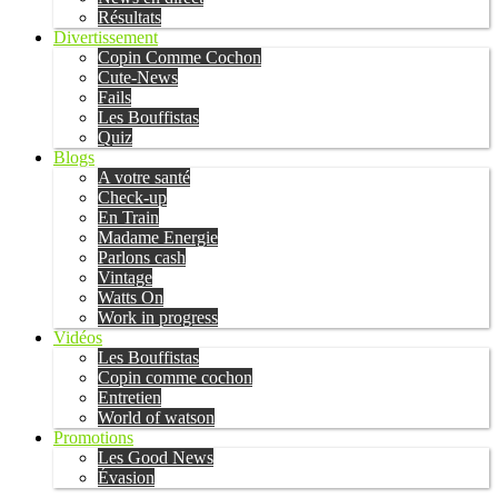
Résultats
Divertissement
Copin Comme Cochon
Cute-News
Fails
Les Bouffistas
Quiz
Blogs
A votre santé
Check-up
En Train
Madame Energie
Parlons cash
Vintage
Watts On
Work in progress
Vidéos
Les Bouffistas
Copin comme cochon
Entretien
World of watson
Promotions
Les Good News
Évasion