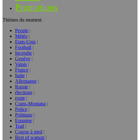
Promotions
Thèmes du moment
People
Météo
Etats-Unis
Football
Incendie
Genève
Valais
France
Italie
Allemagne
Russie
élections
route
Crans-Montana
Police
Politique
Espagne
Trail
Course à pied
Best of watson