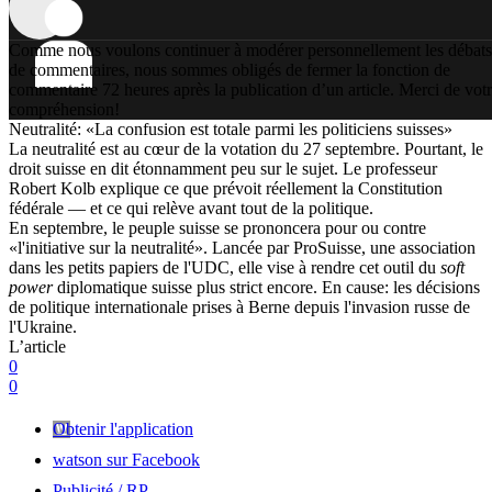
Comme nous voulons continuer à modérer personnellement les débats
de commentaires, nous sommes obligés de fermer la fonction de
commentaire 72 heures après la publication d’un article. Merci de vot
compréhension!
Neutralité: «La confusion est totale parmi les politiciens suisses»
La neutralité est au cœur de la votation du 27 septembre. Pourtant, le
droit suisse en dit étonnamment peu sur le sujet. Le professeur
Robert Kolb explique ce que prévoit réellement la Constitution
fédérale — et ce qui relève avant tout de la politique.
En septembre, le peuple suisse se prononcera pour ou contre
«l'initiative sur la neutralité». Lancée par ProSuisse, une association
dans les petits papiers de l'UDC, elle vise à rendre cet outil du
soft
power
diplomatique suisse plus strict encore. En cause: les décisions
de politique internationale prises à Berne depuis l'invasion russe de
l'Ukraine.
L’article
0
0
Obtenir l'application
watson sur Facebook
Publicité / RP