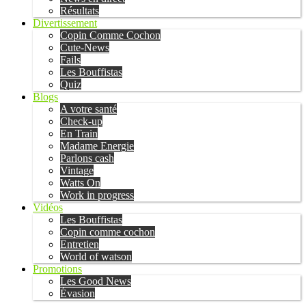
Résultats
Divertissement
Copin Comme Cochon
Cute-News
Fails
Les Bouffistas
Quiz
Blogs
A votre santé
Check-up
En Train
Madame Energie
Parlons cash
Vintage
Watts On
Work in progress
Vidéos
Les Bouffistas
Copin comme cochon
Entretien
World of watson
Promotions
Les Good News
Évasion