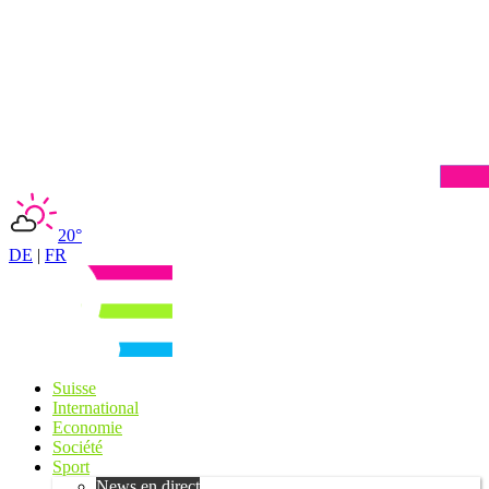
20°
DE
|
FR
Suisse
International
Economie
Société
Sport
News en direct