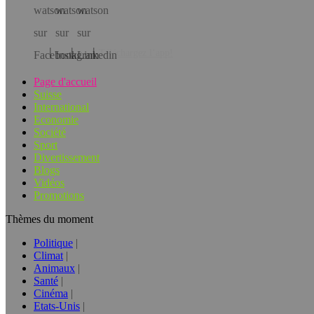
Téléchargez l’app!
Page d'accueil
Suisse
International
Economie
Société
Sport
Divertissement
Blogs
Vidéos
Promotions
Thèmes du moment
Politique
Climat
Animaux
Santé
Cinéma
Etats-Unis