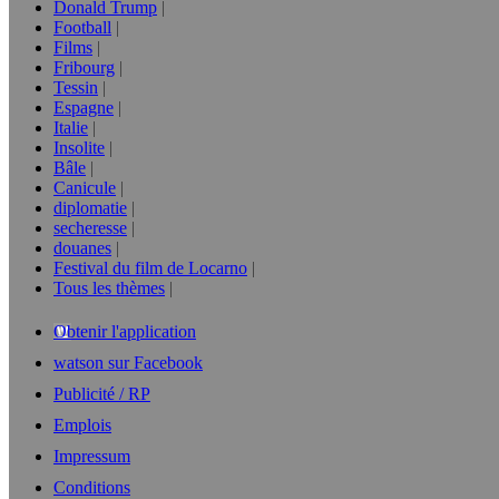
Donald Trump
Football
Films
Fribourg
Tessin
Espagne
Italie
Insolite
Bâle
Canicule
diplomatie
secheresse
douanes
Festival du film de Locarno
Tous les thèmes
Obtenir l'application
watson sur Facebook
Publicité / RP
Emplois
Impressum
Conditions