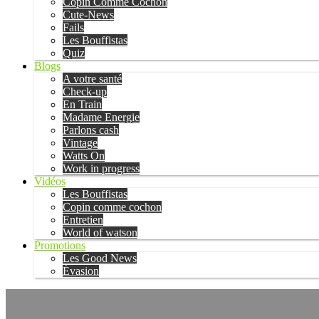
Copin Comme Cochon
Cute-News
Fails
Les Bouffistas
Quiz
Blogs
A votre santé
Check-up
En Train
Madame Energie
Parlons cash
Vintage
Watts On
Work in progress
Vidéos
Les Bouffistas
Copin comme cochon
Entretien
World of watson
Promotions
Les Good News
Évasion