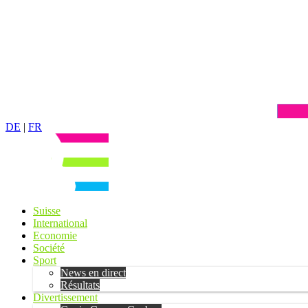
DE
|
FR
Suisse
International
Economie
Société
Sport
News en direct
Résultats
Divertissement