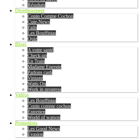
Résultats
Divertissement
Copin Comme Cochon
Cute-News
Fails
Les Bouffistas
Quiz
Blogs
A votre santé
Check-up
En Train
Madame Energie
Parlons cash
Vintage
Watts On
Work in progress
Vidéos
Les Bouffistas
Copin comme cochon
Entretien
World of watson
Promotions
Les Good News
Évasion