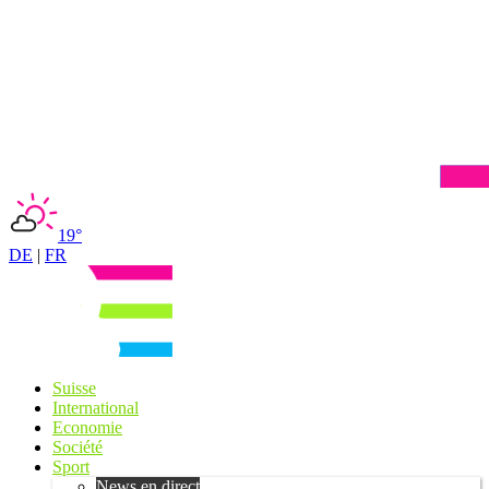
19°
DE
|
FR
Suisse
International
Economie
Société
Sport
News en direct