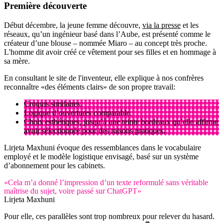
Première découverte
Début décembre, la jeune femme découvre,
via la presse
et les
réseaux, qu’un ingénieur basé dans l’Aube, est présenté comme le
créateur d’une blouse – nommée Miaro – au concept très proche.
L'homme dit avoir créé ce vêtement pour ses filles et en hommage à
sa mère.
En consultant le site de l'inventeur, elle explique à nos confrères
reconnaître «des éléments clairs» de son propre travail:
Croquis similaires.
Logique d’ouvertures comparable.
Choix esthétiques, jusqu’à une teinte bordeaux qu’elle affirme
avoir sélectionnée pour des raisons pratiques.
Lirjeta Maxhuni évoque des ressemblances dans le vocabulaire
employé et le modèle logistique envisagé, basé sur un système
d’abonnement pour les cabinets.
«Cela m’a donné l’impression d’un texte reformulé sans véritable
maîtrise du sujet, voire passé sur ChatGPT»
Lirjeta Maxhuni
Pour elle, ces parallèles sont trop nombreux pour relever du hasard.