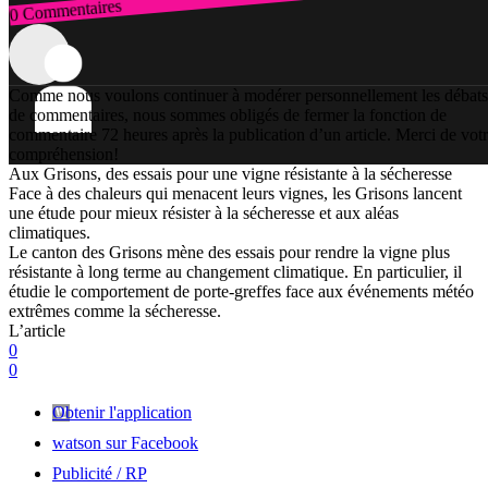
0 Commentaires
Connexion
Comme nous voulons continuer à modérer personnellement les débats
de commentaires, nous sommes obligés de fermer la fonction de
commentaire 72 heures après la publication d’un article. Merci de vot
compréhension!
Aux Grisons, des essais pour une vigne résistante à la sécheresse
Face à des chaleurs qui menacent leurs vignes, les Grisons lancent
une étude pour mieux résister à la sécheresse et aux aléas
climatiques.
Le canton des Grisons mène des essais pour rendre la vigne plus
résistante à long terme au changement climatique. En particulier, il
étudie le comportement de porte-greffes face aux événements météo
extrêmes comme la sécheresse.
L’article
0
0
Obtenir l'application
watson sur Facebook
Publicité / RP