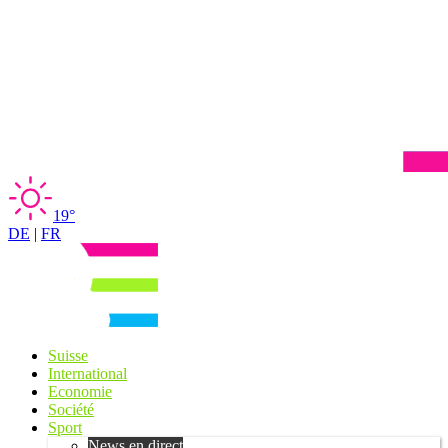
19°
DE
|
FR
Suisse
International
Economie
Société
Sport
News en direct