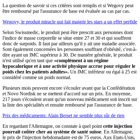
La question de savoir si ces critères sont remplis et si Wegovy peut
être remboursé par l'assurance de base est évaluée au cas par cas.
Wegovy, le produit miracle qui fait maigrir les stars a un effet perfide
Selon Swissmedic, le produit peut être prescrit aux personnes dont
l'indice de masse corporelle se situe entre 27 et 30 et qui souffrent
donc de surpoids. Il faut par ailleurs qu'il y ait une maladie associée.
Sont également concernées les personnes souffrant d'obésité, c'est-à-
dire ayant un IMC supérieur à 30. De manière générale, le produit
n'est utilisé qu'en tant que
«complément à un régime
hypocalorique et à une activité physique accrue pour réguler le
poids chez les patients adultes».
Un IMC inférieur ou égal à 25 est
considéré comme un poids normal.
Plusieurs mois peuvent encore s'écouler avant que la Confédération
et Novo Nordisk ne se mettent d'accord sur un prix. En moyenne,
217 jours s'écoulent avant qu'un nouveau médicament soit inscrit sur
la liste des spécialités et ensuite remboursé par l'assurance de base.
Prix des médicaments: Alain Berset ne semble plus sûr de rien
En regardant l'Allemagne, on constate à quel point
cette injection
pourrait coûter cher au système de santé suisse
. En Allemagne,
le prix de l'injection hebdomadaire est de 75 euros. Aux Etats-Unis,