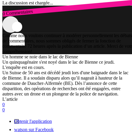
La discussion est chargée...
0 Commentaires
Connexion
Comme nous voulons continuer à modérer personnellement les débats
de commentaires, nous sommes obligés de fermer la fonction de
commentaire 72 heures après la publication d’un article. Merci de vot
compréhension!
Un homme se noie dans le lac de Bienne
Un quinquagénaire s'est noyé dans le lac de Bienne ce jeudi.
L'enquête est en cours.
Un Suisse de 50 ans est décédé jeudi lors d'une baignade dans le lac
de Bienne. Il a soudain disparu alors qu’il nageait à hauteur de la
commune de Daucher-Alfermée (BE). Dès l’annonce de cette
disparition, des opérations de recherches ont été engagées, entre
autres avec un drone et un plongeur de la police de navigation.
L’article
0
0
Obtenir l'application
watson sur Facebook