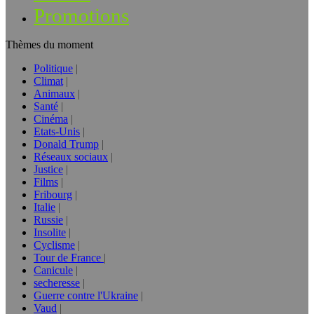
Promotions
Thèmes du moment
Politique
Climat
Animaux
Santé
Cinéma
Etats-Unis
Donald Trump
Réseaux sociaux
Justice
Films
Fribourg
Italie
Russie
Insolite
Cyclisme
Tour de France
Canicule
secheresse
Guerre contre l'Ukraine
Vaud