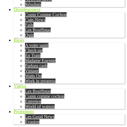
Résultats
Divertissement
Copin Comme Cochon
Cute-News
Fails
Les Bouffistas
Quiz
Blogs
A votre santé
Check-up
En Train
Madame Energie
Parlons cash
Vintage
Watts On
Work in progress
Vidéos
Les Bouffistas
Copin comme cochon
Entretien
World of watson
Promotions
Les Good News
Évasion