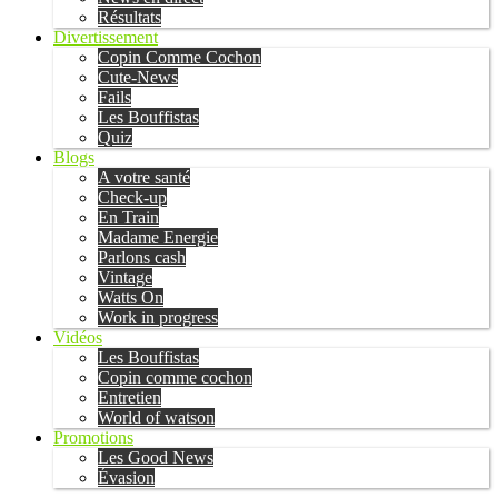
Résultats
Divertissement
Copin Comme Cochon
Cute-News
Fails
Les Bouffistas
Quiz
Blogs
A votre santé
Check-up
En Train
Madame Energie
Parlons cash
Vintage
Watts On
Work in progress
Vidéos
Les Bouffistas
Copin comme cochon
Entretien
World of watson
Promotions
Les Good News
Évasion