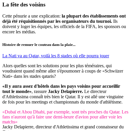
La fête des
voisins
Cette pénurie a une explication:
la plupart des établissements ont
déjà été réquisitionnés par les organisateurs du tournoi.
Ils
doivent y loger les équipes, les officiels de la FIFA, les sponsors ou
encore les médias.
Histoire de remuer le couteau dans la plaie...
La Nati va au Qatar, voilà les 8 stades où elle pourra jouer
Alors quelles sont les solutions pour les plus téméraires, qui
voudraient quand même aller s'époumoner à coups de «Schwiizer
Nati» dans les stades qataris?
«Il y aura assez d'hôtels dans les pays voisins pour accueillir
tout le monde»
, rassure
Jacky Delapierre.
Le directeur
d'Athletissima connaît très bien le Qatar. Il y est allé une vingtaine
de fois pour les meetings et championnats du monde d'athlétisme.
«Dubaï et Abou Dhabi, par exemple, sont très proches du Qatar. Les
fans n'auront qu'à faire une demi-heure d'avion pour aller voir les
matchs»
Jacky Delapierre, directeur d'Athletissima et grand connaisseur du