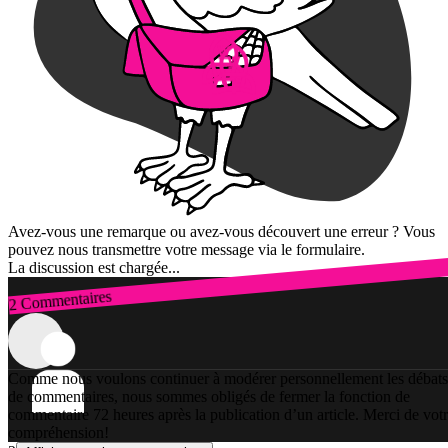
Avez-vous une remarque ou avez-vous découvert une erreur ? Vous
pouvez nous transmettre votre message via le formulaire.
La discussion est chargée...
2 Commentaires
Connexion
Comme nous voulons continuer à modérer personnellement les débats
de commentaires, nous sommes obligés de fermer la fonction de
commentaire 72 heures après la publication d’un article. Merci de vot
compréhension!