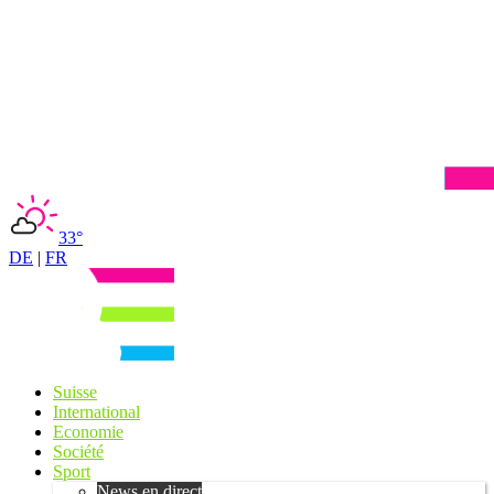
33°
DE
|
FR
Suisse
International
Economie
Société
Sport
News en direct