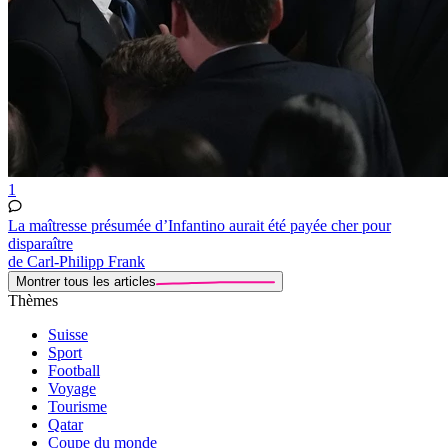
1
La maîtresse présumée d’Infantino aurait été payée cher pour
disparaître
de Carl-Philipp Frank
Montrer tous les articles
Thèmes
Suisse
Sport
Football
Voyage
Tourisme
Qatar
Coupe du monde