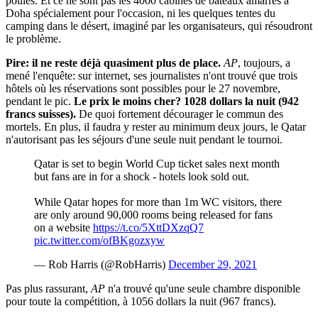
poules. Et ce ne sont pas les 4000 cabines de bateaux amarrés à
Doha spécialement pour l'occasion, ni les quelques tentes du
camping dans le désert, imaginé par les organisateurs, qui résoudront
le problème.
Pire: il ne reste déjà quasiment plus de place.
AP
, toujours, a
mené l'enquête: sur internet, ses journalistes n'ont trouvé que trois
hôtels où les réservations sont possibles pour le 27 novembre,
pendant le pic.
Le prix le moins cher? 1028 dollars la nuit (942
francs suisses).
De quoi fortement décourager le commun des
mortels. En plus, il faudra y rester au minimum deux jours, le Qatar
n'autorisant pas les séjours d'une seule nuit pendant le tournoi.
Qatar is set to begin World Cup ticket sales next month
but fans are in for a shock - hotels look sold out.
While Qatar hopes for more than 1m WC visitors, there
are only around 90,000 rooms being released for fans
on a website
https://t.co/5XttDXzqQ7
pic.twitter.com/ofBKgozxyw
— Rob Harris (@RobHarris)
December 29, 2021
Pas plus rassurant,
AP
n'a trouvé qu'une seule chambre disponible
pour toute la compétition, à 1056 dollars la nuit (967 francs).