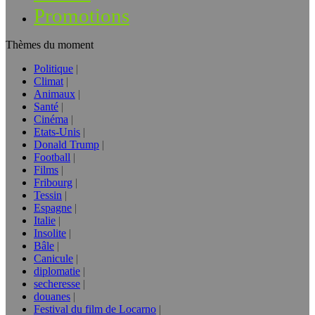
Promotions
Thèmes du moment
Politique
Climat
Animaux
Santé
Cinéma
Etats-Unis
Donald Trump
Football
Films
Fribourg
Tessin
Espagne
Italie
Insolite
Bâle
Canicule
diplomatie
secheresse
douanes
Festival du film de Locarno