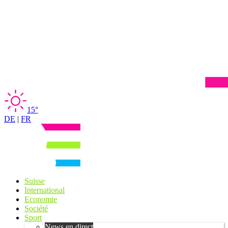
15°
DE
|
FR
Suisse
International
Economie
Société
Sport
News en direct