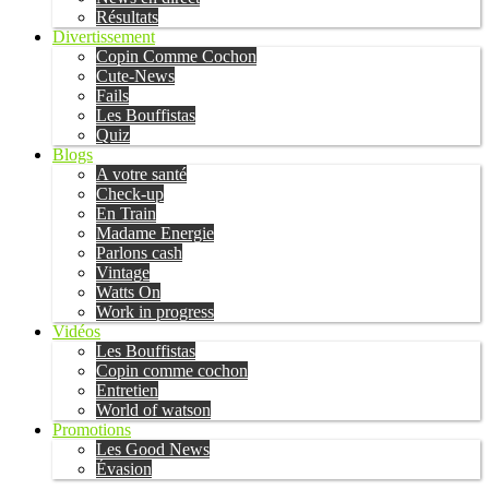
Résultats
Divertissement
Copin Comme Cochon
Cute-News
Fails
Les Bouffistas
Quiz
Blogs
A votre santé
Check-up
En Train
Madame Energie
Parlons cash
Vintage
Watts On
Work in progress
Vidéos
Les Bouffistas
Copin comme cochon
Entretien
World of watson
Promotions
Les Good News
Évasion