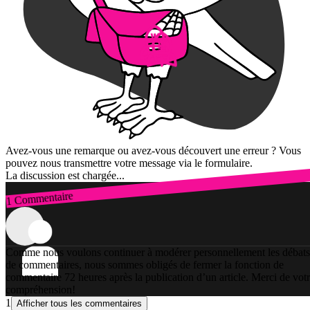
Avez-vous une remarque ou avez-vous découvert une erreur ? Vous
pouvez nous transmettre votre message via le formulaire.
La discussion est chargée...
1 Commentaire
Connexion
Comme nous voulons continuer à modérer personnellement les débats
de commentaires, nous sommes obligés de fermer la fonction de
commentaire 72 heures après la publication d’un article. Merci de vot
compréhension!
1
Afficher tous les commentaires