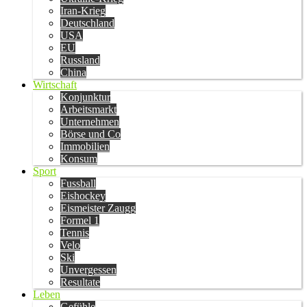
Iran-Krieg
Deutschland
USA
EU
Russland
China
Wirtschaft
Konjunktur
Arbeitsmarkt
Unternehmen
Börse und Co
Immobilien
Konsum
Sport
Fussball
Eishockey
Eismeister Zaugg
Formel 1
Tennis
Velo
Ski
Unvergessen
Resultate
Leben
Gefühle