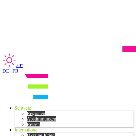
20°
DE
|
FR
Schweiz
Regionen
Abstimmungen
Reisen
International
Ukraine-Krieg