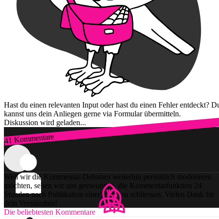
Hast du einen relevanten Input oder hast du einen Fehler entdeckt? D
kannst uns dein Anliegen gerne via Formular übermitteln.
Diskussion wird geladen...
41 Kommentare
Zum Login
Weil wir die Kommentar-Debatten weiterhin persönlich moderieren
möchten, sehen wir uns gezwungen, die Kommentarfunktion 24
Stunden nach Publikation einer Story zu schliessen. Vielen Dank für
dein Verständnis!
Die beliebtesten Kommentare