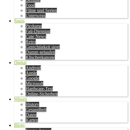
Food
Filme und Serien
Unterwegs
Spass
Picdump
Fail-Dienstag
Cute News
Retro
Gerechtigkeit siegt
Dumm gelaufen
Klischeekanone
Digital
Android
Apple
Google
Microsoft
Hardware-Test
Online-Sicherheit
Wissen
History
Gesundheit
Daten
Karten
Blogs