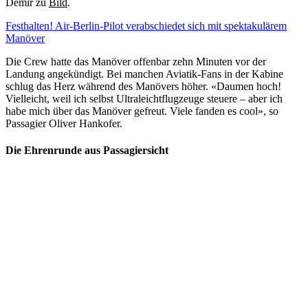
Demir zu
Bild
.
Festhalten! Air-Berlin-Pilot verabschiedet sich mit spektakulärem
Manöver
Die Crew hatte das Manöver offenbar zehn Minuten vor der
Landung angekündigt. Bei manchen Aviatik-Fans in der Kabine
schlug das Herz während des Manövers höher. «Dau­men hoch!
Viel­leicht, weil ich selbst Ul­tra­leicht­flug­zeu­ge steue­re – aber ich
habe mich über das Ma­nö­ver ge­freut. Viele fanden es cool», so
Passagier Oli­ver Hank­o­fer.
Die Ehrenrunde aus Passagiersicht