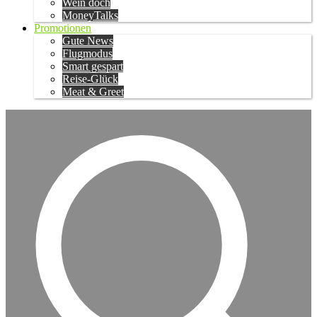
Wein doch
MoneyTalks
Promotionen
Gute News
Flugmodus
Smart gespart
Reise-Glück
Meat & Greet