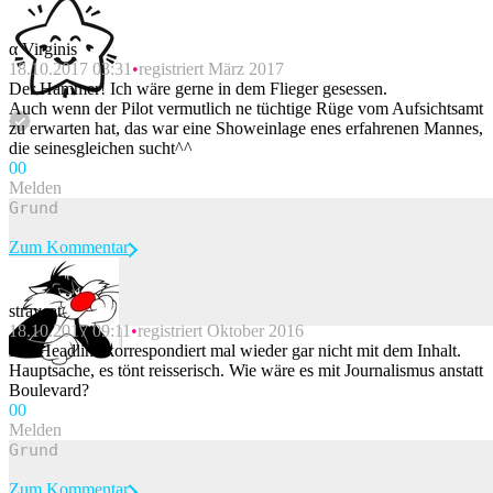
α Virginis
18.10.2017 03:31
registriert März 2017
Der Hammer! Ich wäre gerne in dem Flieger gesessen.
Auch wenn der Pilot vermutlich ne tüchtige Rüge vom Aufsichtsamt
zu erwarten hat, das war eine Showeinlage enes erfahrenen Mannes,
die seinesgleichen sucht^^
0
0
Melden
Zum Kommentar
straycat
18.10.2017 09:11
registriert Oktober 2016
Beitrag melden
Die Headline korrespondiert mal wieder gar nicht mit dem Inhalt.
Hauptsache, es tönt reisserisch. Wie wäre es mit Journalismus anstatt
Boulevard?
0
0
Melden
Zum Kommentar