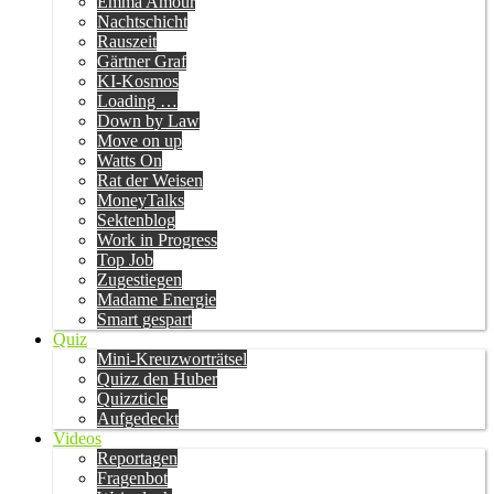
Emma Amour
Nachtschicht
Rauszeit
Gärtner Graf
KI-Kosmos
Loading …
Down by Law
Move on up
Watts On
Rat der Weisen
MoneyTalks
Sektenblog
Work in Progress
Top Job
Zugestiegen
Madame Energie
Smart gespart
Quiz
Mini-Kreuzworträtsel
Quizz den Huber
Quizzticle
Aufgedeckt
Videos
Reportagen
Fragenbot