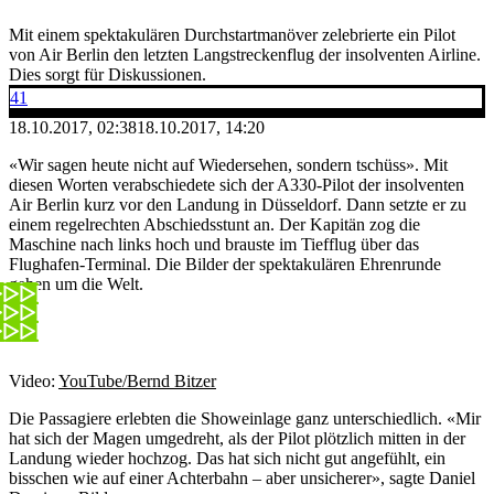
Mit einem spektakulären Durchstartmanöver zelebrierte ein Pilot
von Air Berlin den letzten Langstreckenflug der insolventen Airline.
Dies sorgt für Diskussionen.
41
18.10.2017, 02:38
18.10.2017, 14:20
«Wir sagen heute nicht auf Wiedersehen, sondern tschüss». Mit
diesen Worten verabschiedete sich der A330-Pilot der insolventen
Air Berlin kurz vor den Landung in Düsseldorf. Dann setzte er zu
einem regelrechten Abschiedsstunt an. Der Kapitän zog die
Maschine nach links hoch und brauste im Tiefflug über das
Flughafen-Terminal. Die Bilder der spektakulären Ehrenrunde
gehen um die Welt.
Video:
YouTube/Bernd Bitzer
Die Passagiere erlebten die Showeinlage ganz unterschiedlich. «Mir
hat sich der Magen um­ge­dreht, als der Pilot plötzlich mitten in der
Landung wieder hochzog. Das hat sich nicht gut angefühlt, ein
bisschen wie auf einer Achterbahn – aber unsicherer», sagte Daniel