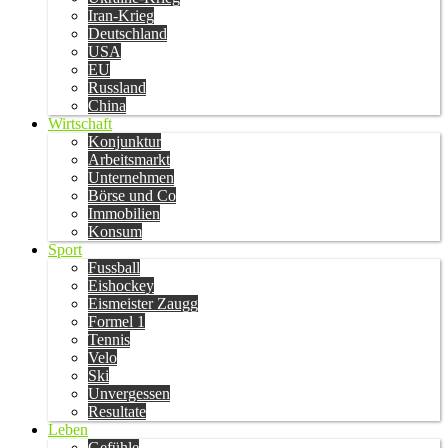
Iran-Krieg
Deutschland
USA
EU
Russland
China
Wirtschaft
Konjunktur
Arbeitsmarkt
Unternehmen
Börse und Co
Immobilien
Konsum
Sport
Fussball
Eishockey
Eismeister Zaugg
Formel 1
Tennis
Velo
Ski
Unvergessen
Resultate
Leben
Gefühle