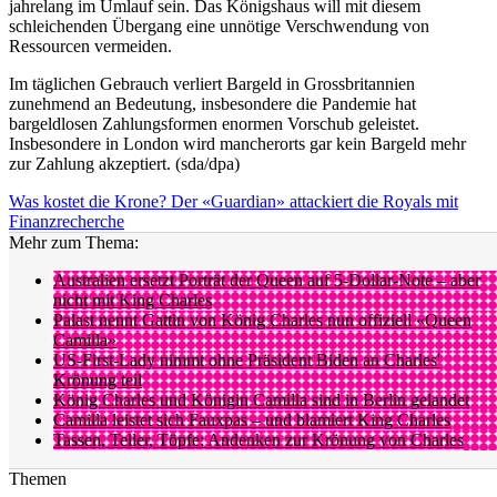
jahrelang im Umlauf sein. Das Königshaus will mit diesem
schleichenden Übergang eine unnötige Verschwendung von
Ressourcen vermeiden.
Im täglichen Gebrauch verliert Bargeld in Grossbritannien
zunehmend an Bedeutung, insbesondere die Pandemie hat
bargeldlosen Zahlungsformen enormen Vorschub geleistet.
Insbesondere in London wird mancherorts gar kein Bargeld mehr
zur Zahlung akzeptiert. (sda/dpa)
Was kostet die Krone? Der «Guardian» attackiert die Royals mit
Finanzrecherche
Mehr zum Thema:
Australien ersetzt Porträt der Queen auf 5-Dollar-Note – aber
nicht mit King Charles
Palast nennt Gattin von König Charles nun offiziell «Queen
Camilla»
US-First-Lady nimmt ohne Präsident Biden an Charles'
Krönung teil
König Charles und Königin Camilla sind in Berlin gelandet
Camilla leistet sich Fauxpas – und blamiert King Charles
Tassen, Teller, Töpfe: Andenken zur Krönung von Charles
Themen