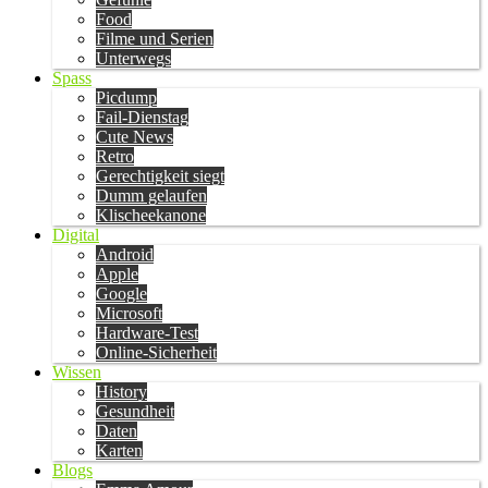
Food
Filme und Serien
Unterwegs
Spass
Picdump
Fail-Dienstag
Cute News
Retro
Gerechtigkeit siegt
Dumm gelaufen
Klischeekanone
Digital
Android
Apple
Google
Microsoft
Hardware-Test
Online-Sicherheit
Wissen
History
Gesundheit
Daten
Karten
Blogs