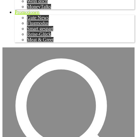
Wein doch
MoneyTalks
Promotionen
Gute News
Flugmodus
Smart gespart
Reise-Glück
Meat & Greet