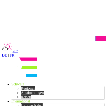
26°
DE
|
FR
Schweiz
Regionen
Abstimmungen
Reisen
International
Ukraine-Krieg