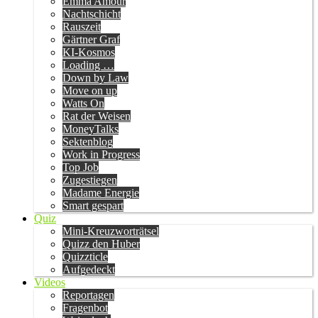
Emma Amour
Nachtschicht
Rauszeit
Gärtner Graf
KI-Kosmos
Loading …
Down by Law
Move on up
Watts On
Rat der Weisen
MoneyTalks
Sektenblog
Work in Progress
Top Job
Zugestiegen
Madame Energie
Smart gespart
Quiz
Mini-Kreuzworträtsel
Quizz den Huber
Quizzticle
Aufgedeckt
Videos
Reportagen
Fragenbot