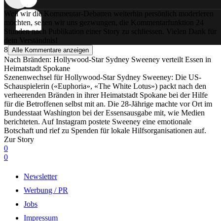
Weil wir die Kommentar-Debatten weiterhin persönlich moderieren
möchten, sehen wir uns gezwungen, die Kommentarfunktion 24
Stunden nach Publikation einer Story zu schliessen. Vielen Dank für
dein Verständnis!
8
Alle Kommentare anzeigen
Nach Bränden: Hollywood-Star Sydney Sweeney verteilt Essen in
Heimatstadt Spokane
Szenenwechsel für Hollywood-Star Sydney Sweeney: Die US-
Schauspielerin («Euphoria», «The White Lotus») packt nach den
verheerenden Bränden in ihrer Heimatstadt Spokane bei der Hilfe
für die Betroffenen selbst mit an. Die 28-Jährige machte vor Ort im
Bundesstaat Washington bei der Essensausgabe mit, wie Medien
berichteten. Auf Instagram postete Sweeney eine emotionale
Botschaft und rief zu Spenden für lokale Hilfsorganisationen auf.
Zur Story
0
0
Newsletter
Werbung / PR
Jobs
Impressum