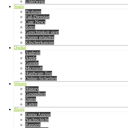
Unterwegs
Spass
Picdump
Fail-Dienstag
Cute News
Retro
Gerechtigkeit siegt
Dumm gelaufen
Klischeekanone
Digital
Android
Apple
Google
Microsoft
Hardware-Test
Online-Sicherheit
Wissen
History
Gesundheit
Daten
Karten
Blogs
Emma Amour
Nachtschicht
Rauszeit