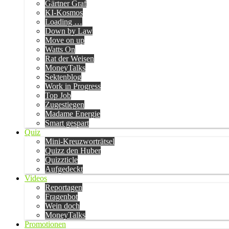
Gärtner Graf
KI-Kosmos
Loading …
Down by Law
Move on up
Watts On
Rat der Weisen
MoneyTalks
Sektenblog
Work in Progress
Top Job
Zugestiegen
Madame Energie
Smart gespart
Quiz
Mini-Kreuzworträtsel
Quizz den Huber
Quizzticle
Aufgedeckt
Videos
Reportagen
Fragenbot
Wein doch
MoneyTalks
Promotionen