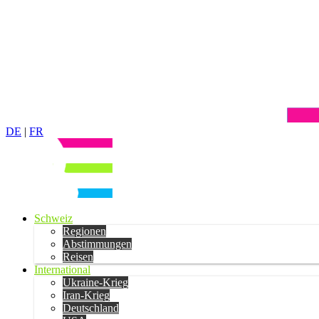
DE
|
FR
Schweiz
Regionen
Abstimmungen
Reisen
International
Ukraine-Krieg
Iran-Krieg
Deutschland