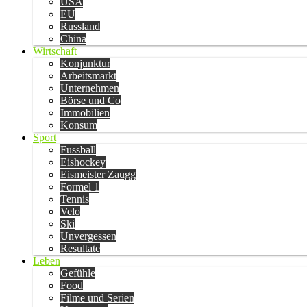
USA
EU
Russland
China
Wirtschaft
Konjunktur
Arbeitsmarkt
Unternehmen
Börse und Co
Immobilien
Konsum
Sport
Fussball
Eishockey
Eismeister Zaugg
Formel 1
Tennis
Velo
Ski
Unvergessen
Resultate
Leben
Gefühle
Food
Filme und Serien