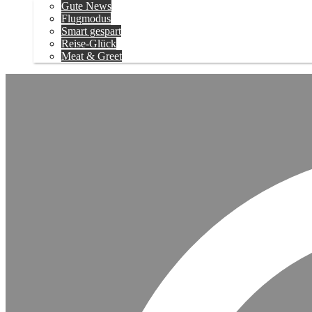
Gute News
Flugmodus
Smart gespart
Reise-Glück
Meat & Greet