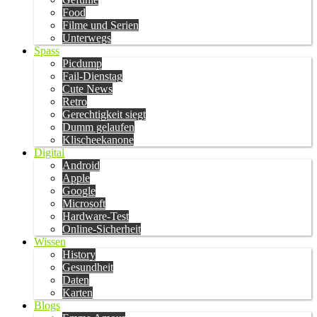
Food
Filme und Serien
Unterwegs
Spass
Picdump
Fail-Dienstag
Cute News
Retro
Gerechtigkeit siegt
Dumm gelaufen
Klischeekanone
Digital
Android
Apple
Google
Microsoft
Hardware-Test
Online-Sicherheit
Wissen
History
Gesundheit
Daten
Karten
Blogs