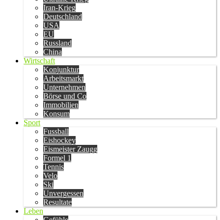
Iran-Krieg
Deutschland
USA
EU
Russland
China
Wirtschaft
Konjunktur
Arbeitsmarkt
Unternehmen
Börse und Co
Immobilien
Konsum
Sport
Fussball
Eishockey
Eismeister Zaugg
Formel 1
Tennis
Velo
Ski
Unvergessen
Resultate
Leben
Gefühle