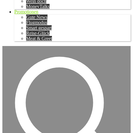
Wein doch
MoneyTalks
Promotionen
Gute News
Flugmodus
Smart gespart
Reise-Glück
Meat & Greet