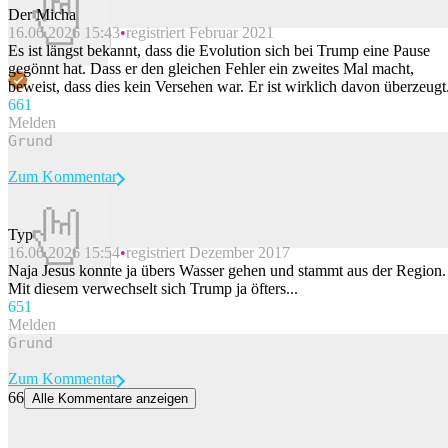
Der Micha
16.06.2026 15:43
registriert Februar 2021
Beitrag melden
Es ist längst bekannt, dass die Evolution sich bei Trump eine Pause
gegönnt hat. Dass er den gleichen Fehler ein zweites Mal macht,
beweist, dass dies kein Versehen war. Er ist wirklich davon überzeugt
66
1
Melden
Zum Kommentar
Typ
16.06.2026 15:54
registriert Dezember 2017
Beitrag melden
Naja Jesus konnte ja übers Wasser gehen und stammt aus der Region.
Mit diesem verwechselt sich Trump ja öfters...
65
1
Melden
Zum Kommentar
66
Alle Kommentare anzeigen
97-jährige Britin bricht eigenen Rekord als älteste «Wingwalkerin»
Die 97-jährige Britin, Betty Bromage, hat einen Rekord als älteste