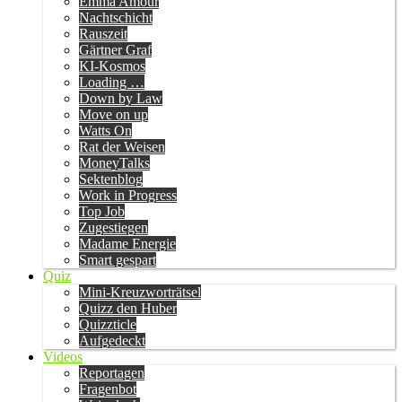
Emma Amour
Nachtschicht
Rauszeit
Gärtner Graf
KI-Kosmos
Loading …
Down by Law
Move on up
Watts On
Rat der Weisen
MoneyTalks
Sektenblog
Work in Progress
Top Job
Zugestiegen
Madame Energie
Smart gespart
Quiz
Mini-Kreuzworträtsel
Quizz den Huber
Quizzticle
Aufgedeckt
Videos
Reportagen
Fragenbot