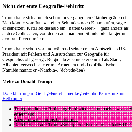
Nicht der erste Geografie-Fehltritt
Trump hatte sich ähnlich schon im vergangenen Oktober geäussert.
Man könnte vom Iran «in einer Sekunde» nach Katar laufen, sagte
er seinerzeit. Katar sei deshalb ein «hartes Gebiet» – ganz anders als
andere Golfstaaten, von denen aus man eine Stunde oder länger in
den Iran fliegen müsse.
Trump hatte schon vor und während seiner ersten Amtszeit als US-
Präsident mit Fehlern und Ausrutschern zur Geografie für
Gesprächsstoff gesorgt. Belgien bezeichnete er einmal als Stadt,
Albanien verwechselte er mit Armenien und das afrikanische
Namibia nannte er «Nambia». (dab/sda/dpa)
Mehr zu Donald Trump:
Donald Trump in Genf gelandet – hier begleitet ihn Parmelin zum
Helikopter
Trump wollte den Reflecting Pool wieder blau machen – so sie
er jetzt aus
Niemand will Trumps Gladiatoren
Bericht deckt auf: Trump-Smartphone ist nur umlackiertes HT