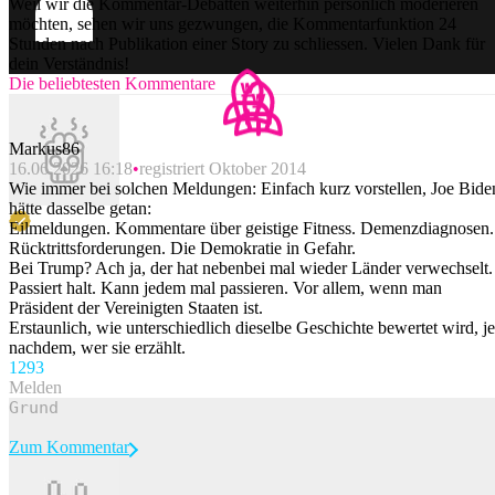
Weil wir die Kommentar-Debatten weiterhin persönlich moderieren
möchten, sehen wir uns gezwungen, die Kommentarfunktion 24
Stunden nach Publikation einer Story zu schliessen. Vielen Dank für
dein Verständnis!
Die beliebtesten Kommentare
Markus86
16.06.2026 16:18
registriert Oktober 2014
Wie immer bei solchen Meldungen: Einfach kurz vorstellen, Joe Bide
hätte dasselbe getan:
Eilmeldungen. Kommentare über geistige Fitness. Demenzdiagnosen.
Rücktrittsforderungen. Die Demokratie in Gefahr.
Bei Trump? Ach ja, der hat nebenbei mal wieder Länder verwechselt.
Passiert halt. Kann jedem mal passieren. Vor allem, wenn man
Präsident der Vereinigten Staaten ist.
Erstaunlich, wie unterschiedlich dieselbe Geschichte bewertet wird, je
nachdem, wer sie erzählt.
129
3
Melden
Zum Kommentar