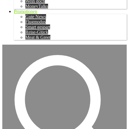
Wein doch
MoneyTalks
Promotionen
Gute News
Flugmodus
Smart gespart
Reise-Glück
Meat & Greet