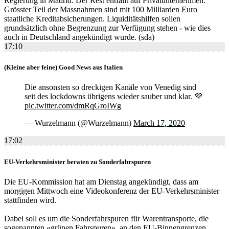
Regierung in Madrid. Der Rest entfällt auf Privatunternehmen.
Grösster Teil der Massnahmen sind mit 100 Milliarden Euro
staatliche Kreditabsicherungen. Liquiditätshilfen sollen
grundsätzlich ohne Begrenzung zur Verfügung stehen - wie dies
auch in Deutschland angekündigt wurde. (sda)
17:10
(Kleine aber feine) Good News aus Italien
Die ansonsten so dreckigen Kanäle von Venedig sind
seit des lockdowns übrigens wieder sauber und klar. 💜
pic.twitter.com/dmRqGroIWg
— Wurzelmann (@Wurzelmann)
March 17, 2020
17:02
EU-Verkehrsminister beraten zu Sonderfahrspuren
Die EU-Kommission hat am Dienstag angekündigt, dass am
morgigen Mittwoch eine Videokonferenz der EU-Verkehrsminister
stattfinden wird.
Dabei soll es um die Sonderfahrspuren für Warentransporte, die
sogenannten «grünen Fahrspuren», an den EU-Binnengrenzen