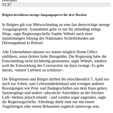
21:37
Belgien beschliesst strenge Ausgangssperre für drei Wochen
In Belgien gilt von Mittwochmittag an eine fast dreiwöchige strenge
Ausgangssperre. Ausnahmen gebe es nur für unbedingt nötige
Wege, sagte Regierungschefin Sophie Wilmès nach einer
stundenlangen Sitzung des Nationalen Sicherheitsrates am
Dienstagabend in Brüssel.
Alle Unternehmen müssen wo immer möglich Home Office
einführen, sonst drohen hohe Bussgelder. Die Regierung habe die
Entscheidung nicht leichtfertig genommen, sagte Wilmès, sondern
weil die Entwicklung des Coronavirus sie dazu zwinge. Es gehe
darum, «unsere Liebsten zu schützen».
Die Bürgerinnen und Bürger dürften bis einschliesslich 5. April nur
noch zur Arbeit, zum Lebensmitteleinkauf und wenigen anderen
Besorgungen wie Post- und Bankgeschäften aus dem Haus gehen.
Spaziergänge und andere «physische Aktivitäten an der frischen
Luft» bleiben jedoch erlaubt – und werden sogar angeraten, sagte
die Regierungschefin. Allerdings dürfe man nur mit einem
Angehörigen oder einem Bekannten zugleich unterwegs sein.