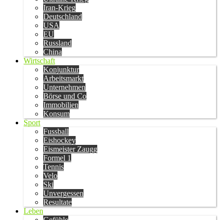
Iran-Krieg
Deutschland
USA
EU
Russland
China
Wirtschaft
Konjunktur
Arbeitsmarkt
Unternehmen
Börse und Co
Immobilien
Konsum
Sport
Fussball
Eishockey
Eismeister Zaugg
Formel 1
Tennis
Velo
Ski
Unvergessen
Resultate
Leben
Gefühle