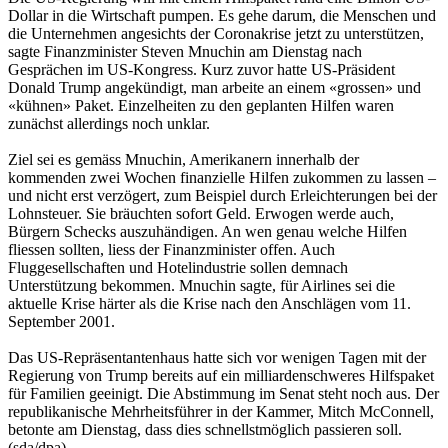
Dollar in die Wirtschaft pumpen. Es gehe darum, die Menschen und
die Unternehmen angesichts der Coronakrise jetzt zu unterstützen,
sagte Finanzminister Steven Mnuchin am Dienstag nach
Gesprächen im US-Kongress. Kurz zuvor hatte US-Präsident
Donald Trump angekündigt, man arbeite an einem «grossen» und
«kühnen» Paket. Einzelheiten zu den geplanten Hilfen waren
zunächst allerdings noch unklar.
Ziel sei es gemäss Mnuchin, Amerikanern innerhalb der
kommenden zwei Wochen finanzielle Hilfen zukommen zu lassen –
und nicht erst verzögert, zum Beispiel durch Erleichterungen bei der
Lohnsteuer. Sie bräuchten sofort Geld. Erwogen werde auch,
Bürgern Schecks auszuhändigen. An wen genau welche Hilfen
fliessen sollten, liess der Finanzminister offen. Auch
Fluggesellschaften und Hotelindustrie sollen demnach
Unterstützung bekommen. Mnuchin sagte, für Airlines sei die
aktuelle Krise härter als die Krise nach den Anschlägen vom 11.
September 2001.
Das US-Repräsentantenhaus hatte sich vor wenigen Tagen mit der
Regierung von Trump bereits auf ein milliardenschweres Hilfspaket
für Familien geeinigt. Die Abstimmung im Senat steht noch aus. Der
republikanische Mehrheitsführer in der Kammer, Mitch McConnell,
betonte am Dienstag, dass dies schnellstmöglich passieren soll.
(sda/dpa)