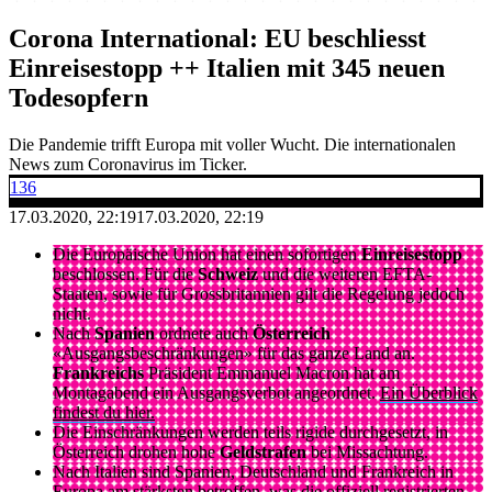
Corona International: EU beschliesst
Einreisestopp ++ Italien mit 345 neuen
Todesopfern
Die Pandemie trifft Europa mit voller Wucht. Die internationalen
News zum Coronavirus im Ticker.
136
17.03.2020, 22:19
17.03.2020, 22:19
Die Europäische Union hat einen sofortigen
Einreisestopp
beschlossen. Für die
Schweiz
und die weiteren EFTA-
Staaten, sowie für Grossbritannien gilt die Regelung jedoch
nicht.
Nach
Spanien
ordnete auch
Österreich
«Ausgangsbeschränkungen» für das ganze Land an.
Frankreichs
Präsident Emmanuel Macron hat am
Montagabend ein Ausgangsverbot angeordnet.
Ein Überblick
findest du hier.
Die Einschränkungen werden teils rigide durchgesetzt, in
Österreich drohen hohe
Geldstrafen
bei Missachtung.
Nach Italien sind Spanien, Deutschland und Frankreich in
Europa am stärksten betroffen, was die offiziell registrierten