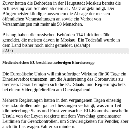
Zuvor hatten die Behörden in der Hauptstadt Moskau bereits die
Schliessung von Schulen ab dem 21. März angekündigt. Der
Bürgermeister kündigte ausserdem die Absage der meisten
öffentlichen Veranstaltungen an sowie ein Verbot von
Versammlungen mit mehr als 50 Menschen.
Bislang haben die russischen Behörden 114 Infektionsfälle
gemeldet, die meisten davon in Moskau. Ein Todesfall wurde in
dem Land bisher noch nicht gemeldet. (sda/afp)
22:05
Medienberichte: EU beschliesst sofortigen Einreisestopp
Die Europäische Union will mit sofortiger Wirkung für 30 Tage ein
Einreiseverbot umsetzen, um die Ausbreitung des Coronavirus zu
bremsen. Darauf einigten sich die EU-Staats- und Regierungschefs
bei einem Videogipfeltreffen am Dienstagabend.
Mehrere Regierungen hatten in den vergangenen Tagen einseitig
Grenzkontrollen oder gar -schliessungen verhängt, was zum Teil
kilometerlange Staus und Frust verursachte. EU-Kommissionschefin
Ursula von der Leyen reagierte mit dem Vorschlag gemeinsamer
Leitlinien für Grenzkontrollen, um Schwierigkeiten für Pendler, aber
auch für Lastwagen-Fahrer zu mindern.