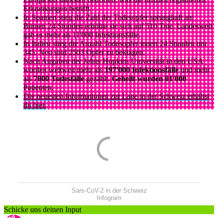
Erkrankungen betrifft.
In Spanien stieg die Zahl der Todesopfer sprunghaft an:
Binnen 24 Stunden erhöhte sie sich auf 510 Tote. Landesweit
gab es mehr als 11'000 Infektionsfälle.
In Italien stieg die Anzahl Todesopfer innert 24 Stunden um
345. Neu sind 2503 Opfer zu beklagen.
Nach Angaben der Johns Hopkins Universität in den USA
wurden weltweit mehr als
197'000 Infektionsfälle
und mehr
als
7800 Todesfälle
gezählt.
Geheilt wurden 81'000
Patienten.
Die neuesten Informationen zur Lage in der Schweiz erhältst
du hier.
Sars-CoV-2 in der Schweiz
Infogram
Schicke uns deinen Input