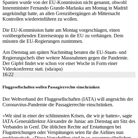
Spanien wurde von der EU-Kommission nicht genannt, obwohl
Innenminister Fernando Grande-Marlaska am Montag in Madrid
angekündigt hatte, an allen Grenzübergängen ab Mitternacht
Kontrollen wiedereinführen zu wollen.
Die EU-Kommission hatte am Montag vorgeschlagen, einen
vorübergehenden Einreisestopp in die EU zu verhängen. Dem
müssten die EU-Regierungen zustimmen.
Am Dienstag am späten Nachmittag beraten die EU-Staats- und
Regierungschefs über weitere Massnahmen gegen die Pandemie.
Der Gipfel findet wie schon vor einer Woche in Form einer
Videokonferenz statt. (sda/apa)
16:22
Fluggesellschaften wollen Passagierrechte einschränken
Der Weltverband der Fluggesellschaften (IATA) will angesichts der
Coronavirus-Pandemie die Passagierrechte einschränken.
«Wir sind in einer der schlimmsten Krisen, die wir je hatten», sagte
IATA-Generaldirektor Alexandre de Juniac am Dienstag am Sitz des
Verbandes in Genf. Die üblichen Rechte auf Erstattungen bei
Flugstreichungen oder Verspätungen seien für die Airlines nun
problematisch. «Diese Vorschriften sind in so aussergewöhnlichen