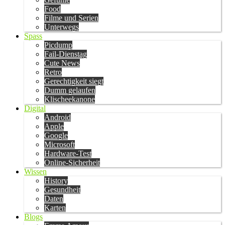
Food
Filme und Serien
Unterwegs
Spass
Picdump
Fail-Dienstag
Cute News
Retro
Gerechtigkeit siegt
Dumm gelaufen
Klischeekanone
Digital
Android
Apple
Google
Microsoft
Hardware-Test
Online-Sicherheit
Wissen
History
Gesundheit
Daten
Karten
Blogs