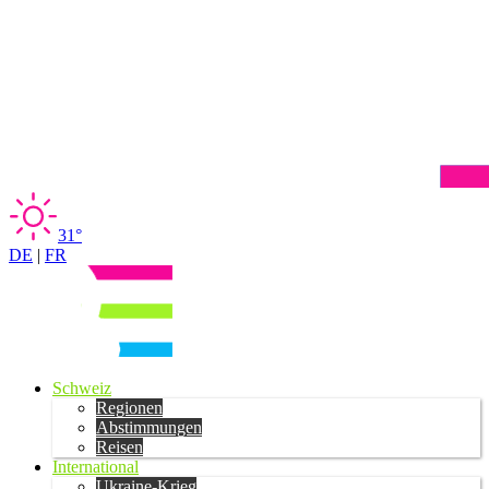
31°
DE
|
FR
Schweiz
Regionen
Abstimmungen
Reisen
International
Ukraine-Krieg