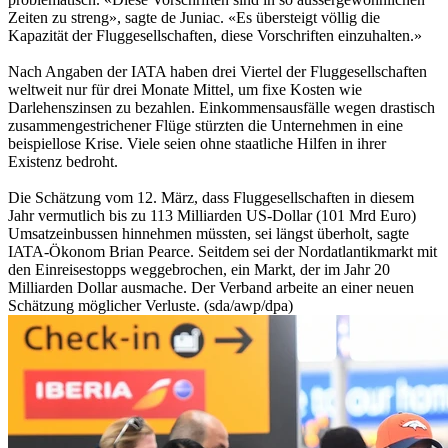
Zeiten zu streng», sagte de Juniac. «Es übersteigt völlig die
Kapazität der Fluggesellschaften, diese Vorschriften einzuhalten.»
Nach Angaben der IATA haben drei Viertel der Fluggesellschaften
weltweit nur für drei Monate Mittel, um fixe Kosten wie
Darlehenszinsen zu bezahlen. Einkommensausfälle wegen drastisch
zusammengestrichener Flüge stürzten die Unternehmen in eine
beispiellose Krise. Viele seien ohne staatliche Hilfen in ihrer
Existenz bedroht.
Die Schätzung vom 12. März, dass Fluggesellschaften in diesem
Jahr vermutlich bis zu 113 Milliarden US-Dollar (101 Mrd Euro)
Umsatzeinbussen hinnehmen müssten, sei längst überholt, sagte
IATA-Ökonom Brian Pearce. Seitdem sei der Nordatlantikmarkt mit
den Einreisestopps weggebrochen, ein Markt, der im Jahr 20
Milliarden Dollar ausmache. Der Verband arbeite an einer neuen
Schätzung möglicher Verluste. (sda/awp/dpa)