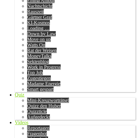
Emma Amour
Nachtschicht
Rauszeit
Gärtner Graf
KI-Kosmos
Loading …
Down by Law
Move on up
Watts On
Rat der Weisen
MoneyTalks
Sektenblog
Work in Progress
Top Job
Zugestiegen
Madame Energie
Smart gespart
Quiz
Mini-Kreuzworträtsel
Quizz den Huber
Quizzticle
Aufgedeckt
Videos
Reportagen
Fragenbot