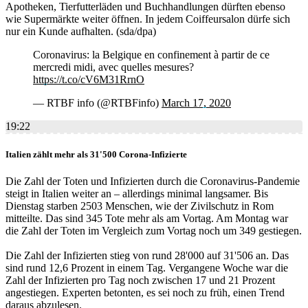
Apotheken, Tierfutterläden und Buchhandlungen dürften ebenso
wie Supermärkte weiter öffnen. In jedem Coiffeursalon dürfe sich
nur ein Kunde aufhalten. (sda/dpa)
Coronavirus: la Belgique en confinement à partir de ce
mercredi midi, avec quelles mesures?
https://t.co/cV6M31RrnO
— RTBF info (@RTBFinfo)
March 17, 2020
19:22
Italien zählt mehr als 31'500 Corona-Infizierte
Die Zahl der Toten und Infizierten durch die Coronavirus-Pandemie
steigt in Italien weiter an – allerdings minimal langsamer. Bis
Dienstag starben 2503 Menschen, wie der Zivilschutz in Rom
mitteilte. Das sind 345 Tote mehr als am Vortag. Am Montag war
die Zahl der Toten im Vergleich zum Vortag noch um 349 gestiegen.
Die Zahl der Infizierten stieg von rund 28'000 auf 31'506 an. Das
sind rund 12,6 Prozent in einem Tag. Vergangene Woche war die
Zahl der Infizierten pro Tag noch zwischen 17 und 21 Prozent
angestiegen. Experten betonten, es sei noch zu früh, einen Trend
daraus abzulesen.