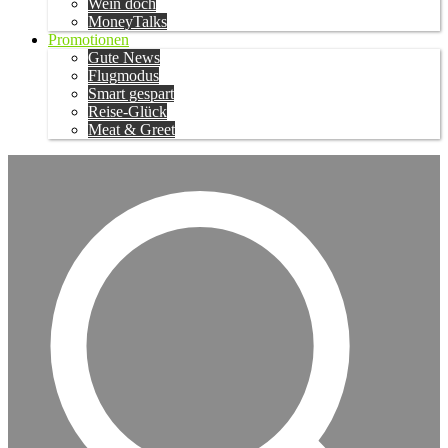
Wein doch
MoneyTalks
Promotionen
Gute News
Flugmodus
Smart gespart
Reise-Glück
Meat & Greet