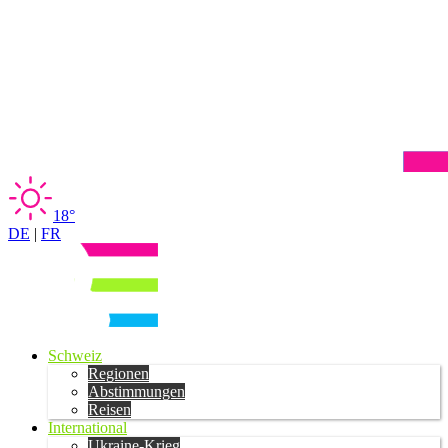
18°
DE
|
FR
Schweiz
Regionen
Abstimmungen
Reisen
International
Ukraine-Krieg