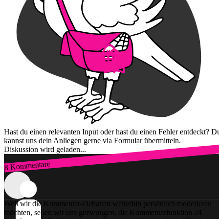
Hast du einen relevanten Input oder hast du einen Fehler entdeckt? D
kannst uns dein Anliegen gerne via Formular übermitteln.
Diskussion wird geladen...
8 Kommentare
Zum Login
Weil wir die Kommentar-Debatten weiterhin persönlich moderieren
möchten, sehen wir uns gezwungen, die Kommentarfunktion 24