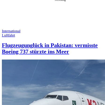
International
Luftfahrt
Flugzeugunglück in Pakistan: vermisste
Boeing 737 stürzte ins Meer