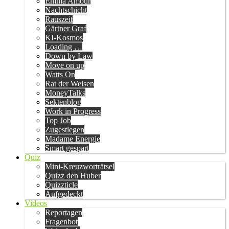
Emma Amour
Nachtschicht
Rauszeit
Gärtner Graf
KI-Kosmos
Loading …
Down by Law
Move on up
Watts On
Rat der Weisen
MoneyTalks
Sektenblog
Work in Progress
Top Job
Zugestiegen
Madame Energie
Smart gespart
Quiz
Mini-Kreuzworträtsel
Quizz den Huber
Quizzticle
Aufgedeckt
Videos
Reportagen
Fragenbot