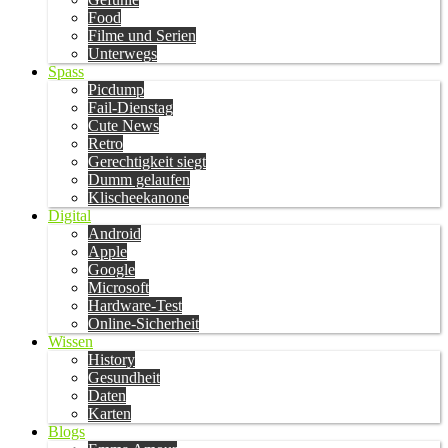
Food
Filme und Serien
Unterwegs
Spass
Picdump
Fail-Dienstag
Cute News
Retro
Gerechtigkeit siegt
Dumm gelaufen
Klischeekanone
Digital
Android
Apple
Google
Microsoft
Hardware-Test
Online-Sicherheit
Wissen
History
Gesundheit
Daten
Karten
Blogs