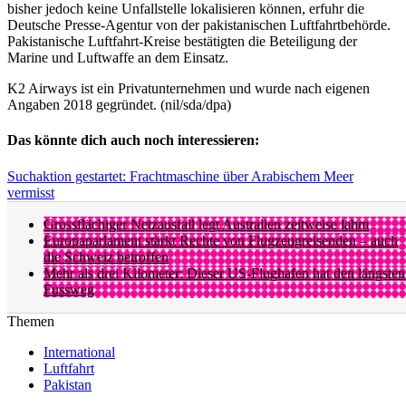
bisher jedoch keine Unfallstelle lokalisieren können, erfuhr die
Deutsche Presse-Agentur von der pakistanischen Luftfahrtbehörde.
Pakistanische Luftfahrt-Kreise bestätigten die Beteiligung der
Marine und Luftwaffe an dem Einsatz.
K2 Airways ist ein Privatunternehmen und wurde nach eigenen
Angaben 2018 gegründet. (nil/sda/dpa)
Das könnte dich auch noch interessieren:
Suchaktion gestartet: Frachtmaschine über Arabischem Meer
vermisst
Grossflächiger Netzausfall legt Australien zeitweise lahm
Europaparlament stärkt Rechte von Flugzeugreisenden – auch
die Schweiz betroffen
Mehr als drei Kilometer: Dieser US-Flughafen hat den längsten
Fussweg
Themen
International
Luftfahrt
Pakistan