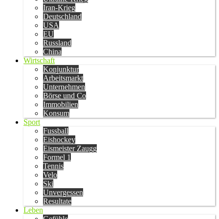
Iran-Krieg
Deutschland
USA
EU
Russland
China
Wirtschaft
Konjunktur
Arbeitsmarkt
Unternehmen
Börse und Co
Immobilien
Konsum
Sport
Fussball
Eishockey
Eismeister Zaugg
Formel 1
Tennis
Velo
Ski
Unvergessen
Resultate
Leben
Gefühle