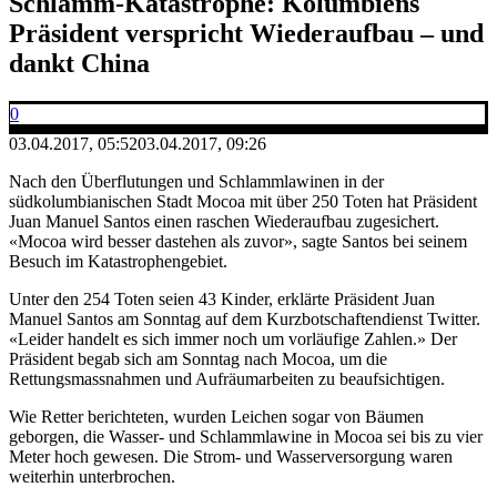
Schlamm-Katastrophe: Kolumbiens
Präsident verspricht Wiederaufbau – und
dankt China
0
03.04.2017, 05:52
03.04.2017, 09:26
Nach den Überflutungen und Schlammlawinen in der
südkolumbianischen Stadt Mocoa mit über 250 Toten hat Präsident
Juan Manuel Santos einen raschen Wiederaufbau zugesichert.
«Mocoa wird besser dastehen als zuvor», sagte Santos bei seinem
Besuch im Katastrophengebiet.
Unter den 254 Toten seien 43 Kinder, erklärte Präsident Juan
Manuel Santos am Sonntag auf dem Kurzbotschaftendienst Twitter.
«Leider handelt es sich immer noch um vorläufige Zahlen.» Der
Präsident begab sich am Sonntag nach Mocoa, um die
Rettungsmassnahmen und Aufräumarbeiten zu beaufsichtigen.
Wie Retter berichteten, wurden Leichen sogar von Bäumen
geborgen, die Wasser- und Schlammlawine in Mocoa sei bis zu vier
Meter hoch gewesen. Die Strom- und Wasserversorgung waren
weiterhin unterbrochen.