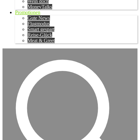
Wein doch
MoneyTalks
Promotionen
Gute News
Flugmodus
Smart gespart
Reise-Glück
Meat & Greet