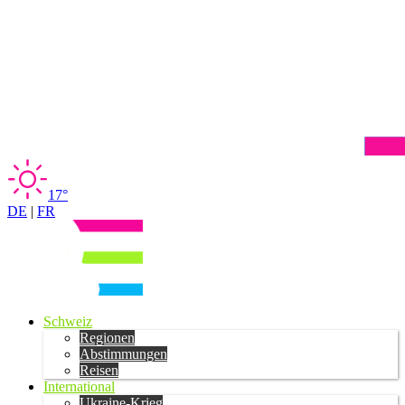
17°
DE
|
FR
Schweiz
Regionen
Abstimmungen
Reisen
International
Ukraine-Krieg