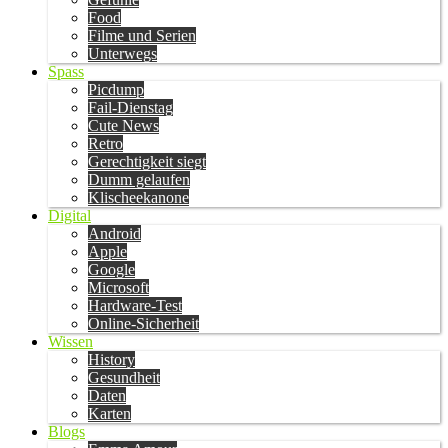
Food
Filme und Serien
Unterwegs
Spass
Picdump
Fail-Dienstag
Cute News
Retro
Gerechtigkeit siegt
Dumm gelaufen
Klischeekanone
Digital
Android
Apple
Google
Microsoft
Hardware-Test
Online-Sicherheit
Wissen
History
Gesundheit
Daten
Karten
Blogs