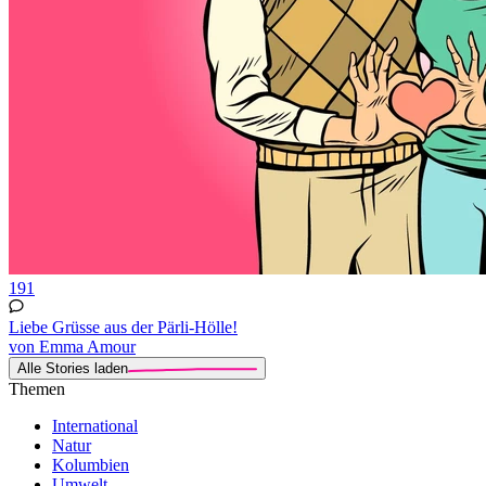
191
Liebe Grüsse aus der Pärli-Hölle!
von Emma Amour
Alle Stories laden
Themen
International
Natur
Kolumbien
Umwelt