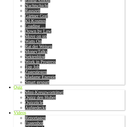
Emma Amour
Nachtschicht
Rauszeit
Gärtner Graf
KI-Kosmos
Loading …
Down by Law
Move on up
Watts On
Rat der Weisen
MoneyTalks
Sektenblog
Work in Progress
Top Job
Zugestiegen
Madame Energie
Smart gespart
Quiz
Mini-Kreuzworträtsel
Quizz den Huber
Quizzticle
Aufgedeckt
Videos
Reportagen
Fragenbot