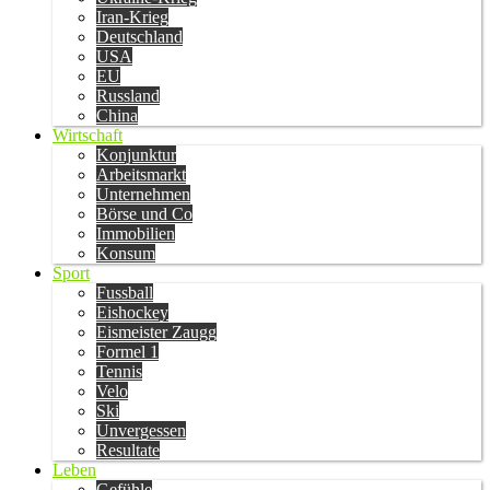
Iran-Krieg
Deutschland
USA
EU
Russland
China
Wirtschaft
Konjunktur
Arbeitsmarkt
Unternehmen
Börse und Co
Immobilien
Konsum
Sport
Fussball
Eishockey
Eismeister Zaugg
Formel 1
Tennis
Velo
Ski
Unvergessen
Resultate
Leben
Gefühle