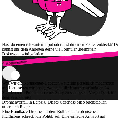
Hast du einen relevanten Input oder hast du einen Fehler entdeckt? D
kannst uns dein Anliegen gerne via Formular übermitteln.
Diskussion wird geladen...
0 Kommentare
Zum Login
Weil wir die Kommentar-Debatten weiterhin persönlich moderieren
möchten, sehen wir uns gezwungen, die Kommentarfunktion 24
Stunden nach Publikation einer Story zu schliessen. Vielen Dank für
dein Verständnis!
Drohnenvorfall in Leipzig: Dieses Geschoss blieb buchstäblich
unter dem Radar
Eine Kamikaze-Drohne auf dem Rollfeld eines deutschen
Flughafens schreckt die Politik auf. Eine einfache Antwort auf