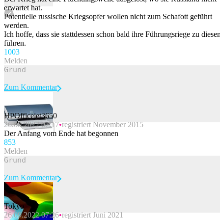
erwartet hat.
Potentielle russische Kriegsopfer wollen nicht zum Schafott geführt
werden.
Ich hoffe, dass sie stattdessen schon bald ihre Führungsriege zu diese
führen.
100
3
Melden
Zum Kommentar
HPOfficejet3650
26.09.2022 07:17
registriert November 2015
Beitrag melden
Der Anfang vom Ende hat begonnen
85
3
Melden
Zum Kommentar
Tokyo
26.09.2022 07:26
registriert Juni 2021
Beitrag melden