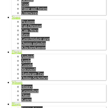
Food
Filme und Serien
Unterwegs
Spass
Picdump
Fail-Dienstag
Cute News
Retro
Gerechtigkeit siegt
Dumm gelaufen
Klischeekanone
Digital
Android
Apple
Google
Microsoft
Hardware-Test
Online-Sicherheit
Wissen
History
Gesundheit
Daten
Karten
Blogs