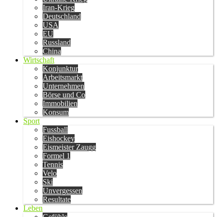
Iran-Krieg
Deutschland
USA
EU
Russland
China
Wirtschaft
Konjunktur
Arbeitsmarkt
Unternehmen
Börse und Co
Immobilien
Konsum
Sport
Fussball
Eishockey
Eismeister Zaugg
Formel 1
Tennis
Velo
Ski
Unvergessen
Resultate
Leben
Gefühle