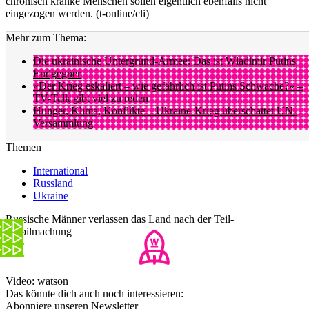
chronisch kranke Menschen sollen eigentlich ebenfalls nicht
eingezogen werden. (t-online/cli)
Mehr zum Thema:
Die ukrainische Untergrund-Armee: Das ist Wladimir Putins
Endgegner
«Der Krieg eskaliert – wie gefährlich ist Putins Schwäche?» –
TV-Talk gibt viel zu reden
Hunger, Klima, Konflikte – Ukraine-Krieg überschattet UN-
Versammlung
Themen
International
Russland
Ukraine
Russische Männer verlassen das Land nach der Teil-
Mobilmachung
Video: watson
Das könnte dich auch noch interessieren:
Abonniere unseren Newsletter