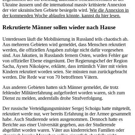
Ukraine äussern und die international massiv kritisierte Annexion
der vier ukrainischen Gebiete besiegeln wird.
Wie die Annexion in
der kommenden Woche ablaufen könnte, kannst du hier lesen.
Rekrutierte Männer sollen wieder nach Hause
Unterdessen läuft die Mobilisierung in Russland teils chaotisch ab.
Aus mehreren Gebieten wird gemeldet, dass Menschen rekrutiert
werden, die offiziellen Angaben zufolge nicht dafür vorgesehen
sind. Aus Jakutien, in Russlands fernem Osten, wurden Fehler gar
von offizieller Ebene eingeräumt. Der Regierungschef der Region
Sacha, Aysen Nikolajew, erklärte, dass irrtümlich Väter mit vielen
Kindern rekrutiert worden seien. Sie müssten nun zurückgebracht
werden. Die Rede war von 70 betroffenen Vätern.
Aus anderen Gebieten hatten sich Männer gemeldet, die trotz
fehlender Militärerfahrung aufgefordert worden waren, sich zum
Dienst zu melden, andernfalls drohe Strafverfolgung.
Der russische Verteidigungsminister Sergej Schoigu hatte mitgeteilt,
rekrutiert werde nur, wer bereits Erfahrung in der Armee gesammelt
habe. Auch Studierende seien ausgenommen. Dennoch hatte es
Berichte aus einer Universität gegeben, aus der Studierende
abgeführt worden waren. Väter aus kinderreichen Familien oder