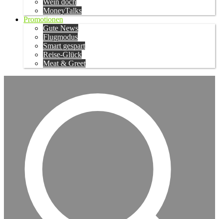
Wein doch
MoneyTalks
Promotionen
Gute News
Flugmodus
Smart gespart
Reise-Glück
Meat & Greet