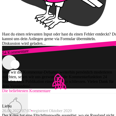
Hast du einen relevanten Input oder hast du einen Fehler entdeckt? D
kannst uns dein Anliegen gerne via Formular übermitteln.
Diskussion wird geladen...
54 Kommentare
Zum Login
Weil wir die Kommentar-Debatten weiterhin persönlich moderieren
möchten, sehen wir uns gezwungen, die Kommentarfunktion 24
Stunden nach Publikation einer Story zu schliessen. Vielen Dank für
dein Verständnis!
Die beliebtesten Kommentare
Liebu
26.09.2022 07:07
registriert Oktober 2020
Der Krieg hat eine Flüchtlingswelle ausgelöst, wo sie Russland nicht