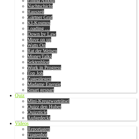
Emma Amour
Nachtschicht
Rauszeit
Gärtner Graf
KI-Kosmos
Loading …
Down by Law
Move on up
Watts On
Rat der Weisen
MoneyTalks
Sektenblog
Work in Progress
Top Job
Zugestiegen
Madame Energie
Smart gespart
Quiz
Mini-Kreuzworträtsel
Quizz den Huber
Quizzticle
Aufgedeckt
Videos
Reportagen
Fragenbot