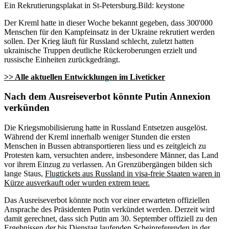
Ein Rekrutierungsplakat in St-Petersburg.
Bild: keystone
Der Kreml hatte in dieser Woche bekannt gegeben, dass 300'000
Menschen für den Kampfeinsatz in der Ukraine rekrutiert werden
sollen. Der Krieg läuft für Russland schlecht, zuletzt hatten
ukrainische Truppen deutliche Rückeroberungen erzielt und
russische Einheiten zurückgedrängt.
>> Alle aktuellen Entwicklungen im Liveticker
Nach dem Ausreiseverbot könnte Putin Annexion
verkünden
Die Kriegsmobilisierung hatte in Russland Entsetzen ausgelöst.
Während der Kreml innerhalb weniger Stunden die ersten
Menschen in Bussen abtransportieren liess und es zeitgleich zu
Protesten kam, versuchten andere, insbesondere Männer, das Land
vor ihrem Einzug zu verlassen. An Grenzübergängen bilden sich
lange Staus,
Flugtickets aus Russland in visa-freie Staaten waren in
Kürze ausverkauft oder wurden extrem teuer.
Das Ausreiseverbot könnte noch vor einer erwarteten offiziellen
Ansprache des Präsidenten Putin verkündet werden. Derzeit wird
damit gerechnet, dass sich Putin am 30. September offiziell zu den
Ergebnissen der bis Dienstag laufenden Scheinreferenden in der