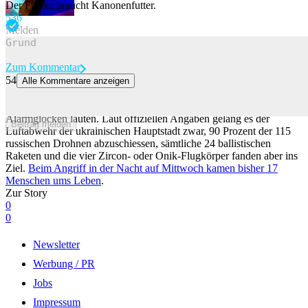
Der Führer braucht Kanonenfutter.
53
6
Melden
Zum Kommentar
54
Alle Kommentare anzeigen
Die Sorge um Kiews Luftabwehr wächst
Russlands jüngster Angriff auf Kiew lässt nicht nur die lokalen
Alarmglocken läuten. Laut offiziellen Angaben gelang es der
Beitrag melden
Luftabwehr der ukrainischen Hauptstadt zwar, 90 Prozent der 115
russischen Drohnen abzuschiessen, sämtliche 24 ballistischen
Raketen und die vier Zircon- oder Onik-Flugkörper fanden aber ins
Ziel.
Beim Angriff in der Nacht auf Mittwoch kamen bisher 17
Menschen ums Leben
.
Zur Story
0
0
Newsletter
Werbung / PR
Jobs
Impressum