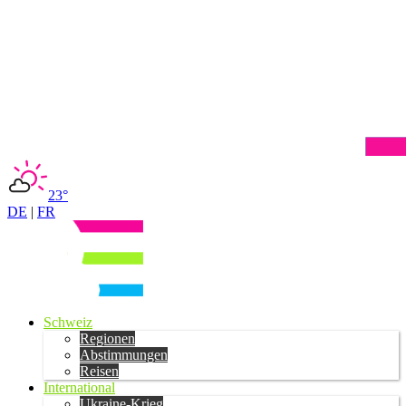
23°
DE
|
FR
Schweiz
Regionen
Abstimmungen
Reisen
International
Ukraine-Krieg