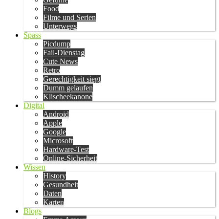
Food
Filme und Serien
Unterwegs
Spass
Picdump
Fail-Dienstag
Cute News
Retro
Gerechtigkeit siegt
Dumm gelaufen
Klischeekanone
Digital
Android
Apple
Google
Microsoft
Hardware-Test
Online-Sicherheit
Wissen
History
Gesundheit
Daten
Karten
Blogs