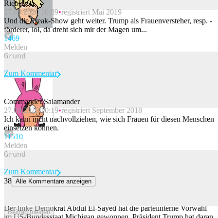
RicoH
27.08.2020 10:09
registriert Mai 2019
Beitrag melden
Und die Freak-Show geht weiter. Trump als Frauenversteher, resp. -
förderer, lol, da dreht sich mir der Magen um...
146
9
Melden
Zum Kommentar
Commander Salamander
27.08.2020 10:19
registriert September 2018
Beitrag melden
Ich kann nicht nachvollziehen, wie sich Frauen für diesen Menschen
einsetzen können.
115
10
Melden
Zum Kommentar
38
Alle Kommentare anzeigen
Trump schäumt: Linker Demokrat El-Sayed gewinnt Vorwahl in
Michigan
Der linke Demokrat Abdul El-Sayed hat die parteiinterne Vorwahl
Beitrag melden
im US-Bundesstaat Michigan gewonnen. Präsident Trump hat daran