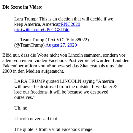
Die Szene im Video:
Lara Trump: This is an election that will decide if we
keep America, America
#RNC2020
pic.twitter.com/GPeCG8lT4d
— Team Trump (Text VOTE to 88022)
(@TeamTrump)
August 27, 2020
Blöd nur, dass die Worte nicht von Lincoln stammen, sondern vor
allem von einem viralen Facebook-Post verbreitet wurden. Laut den
Faktenüberprüfern von «Snopes»
sei das Zitat erstmals ums Jahr
2000 in den Medien aufgetaucht.
LARA TRUMP quoted LINCOLN saying "America
will never be destroyed from the outside. If we falter &
lose our freedoms, it will be because we destroyed
ourselves.’”
Uh, no.
Lincoln never said that.
The quote is from a viral Facebook image.