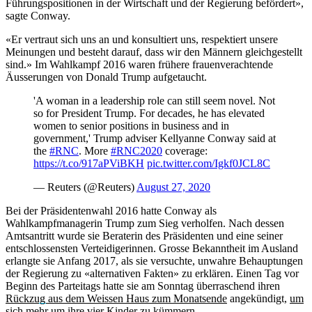
Führungspositionen in der Wirtschaft und der Regierung befördert»,
sagte Conway.
«Er vertraut sich uns an und konsultiert uns, respektiert unsere
Meinungen und besteht darauf, dass wir den Männern gleichgestellt
sind.» Im Wahlkampf 2016 waren frühere frauenverachtende
Äusserungen von Donald Trump aufgetaucht.
'A woman in a leadership role can still seem novel. Not
so for President Trump. For decades, he has elevated
women to senior positions in business and in
government,' Trump adviser Kellyanne Conway said at
the
#RNC
. More
#RNC2020
coverage:
https://t.co/917aPViBKH
pic.twitter.com/Igkf0JCL8C
— Reuters (@Reuters)
August 27, 2020
Bei der Präsidentenwahl 2016 hatte Conway als
Wahlkampfmanagerin Trump zum Sieg verholfen. Nach dessen
Amtsantritt wurde sie Beraterin des Präsidenten und eine seiner
entschlossensten Verteidigerinnen. Grosse Bekanntheit im Ausland
erlangte sie Anfang 2017, als sie versuchte, unwahre Behauptungen
der Regierung zu «alternativen Fakten» zu erklären. Einen Tag vor
Beginn des Parteitags hatte sie am Sonntag überraschend ihren
Rückzug aus dem Weissen Haus zum Monatsende
angekündigt,
um
sich mehr um ihre vier Kinder zu kümmern.