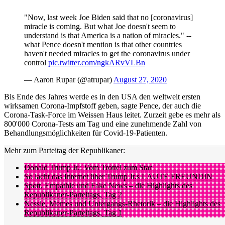
"Now, last week Joe Biden said that no [coronavirus]
miracle is coming. But what Joe doesn't seem to
understand is that America is a nation of miracles." --
what Pence doesn't mention is that other countries
haven't needed miracles to get the coronavirus under
control
pic.twitter.com/ngkARvVLBn
— Aaron Rupar (@atrupar)
August 27, 2020
Bis Ende des Jahres werde es in den USA den weltweit ersten
wirksamen Corona-Impfstoff geben, sagte Pence, der auch die
Corona-Task-Force im Weissen Haus leitet. Zurzeit gebe es mehr als
800'000 Corona-Tests am Tag und eine zunehmende Zahl von
Behandlungsmöglichkeiten für Covid-19-Patienten.
Mehr zum Parteitag der Republikaner:
Donald Trump Jr.: Vom Trottel zum Star
So lacht das Internet über Trump Jr.s LAUTE FREUNDIN
Spott, Empathie und Fake News – die Highlights des
Republikaner-Parteitags, Tag 2
Nessie, Memes und Untergangs-Rhetorik – die Highlights des
Republikaner-Parteitags, Tag 1