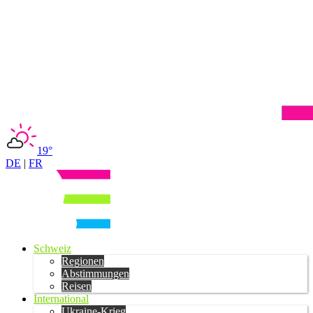
19°
DE
|
FR
Schweiz
Regionen
Abstimmungen
Reisen
International
Ukraine-Krieg