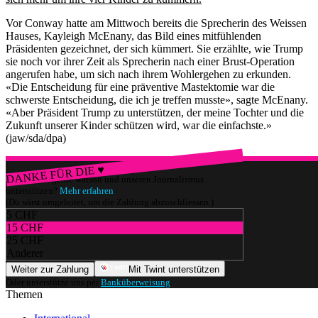
Vor Conway hatte am Mittwoch bereits die Sprecherin des Weissen
Hauses, Kayleigh McEnany, das Bild eines mitfühlenden
Präsidenten gezeichnet, der sich kümmert. Sie erzählte, wie Trump
sie noch vor ihrer Zeit als Sprecherin nach einer Brust-Operation
angerufen habe, um sich nach ihrem Wohlergehen zu erkunden.
«Die Entscheidung für eine präventive Mastektomie war die
schwerste Entscheidung, die ich je treffen musste», sagte McEnany.
«Aber Präsident Trump zu unterstützen, der meine Tochter und die
Zukunft unserer Kinder schützen wird, war die einfachste.»
(jaw/sda/dpa)
DANKE FÜR DIE ♥
Würdest du gerne watson und unseren Journalismus
unterstützen?
Mehr erfahren
(Du wirst umgeleitet, um die Zahlung abzuschliessen.)
5 CHF
15 CHF
25 CHF
Anderer
Weiter zur Zahlung
Mit Twint unterstützen
Oder unterstütze uns per
Banküberweisung
.
Themen