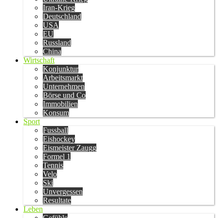
Iran-Krieg
Deutschland
USA
EU
Russland
China
Wirtschaft
Konjunktur
Arbeitsmarkt
Unternehmen
Börse und Co
Immobilien
Konsum
Sport
Fussball
Eishockey
Eismeister Zaugg
Formel 1
Tennis
Velo
Ski
Unvergessen
Resultate
Leben
Gefühle