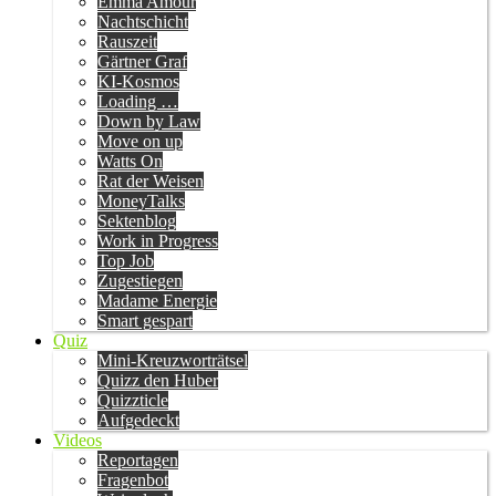
Emma Amour
Nachtschicht
Rauszeit
Gärtner Graf
KI-Kosmos
Loading …
Down by Law
Move on up
Watts On
Rat der Weisen
MoneyTalks
Sektenblog
Work in Progress
Top Job
Zugestiegen
Madame Energie
Smart gespart
Quiz
Mini-Kreuzworträtsel
Quizz den Huber
Quizzticle
Aufgedeckt
Videos
Reportagen
Fragenbot