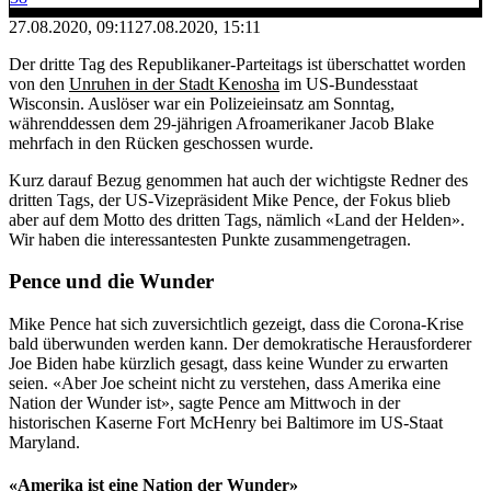
27.08.2020, 09:11
27.08.2020, 15:11
Der dritte Tag des Republikaner-Parteitags ist überschattet worden
von den
Unruhen in der Stadt Kenosha
im US-Bundesstaat
Wisconsin. Auslöser war ein Polizeieinsatz am Sonntag,
währenddessen dem 29-jährigen Afroamerikaner Jacob Blake
mehrfach in den Rücken geschossen wurde.
Kurz darauf Bezug genommen hat auch der wichtigste Redner des
dritten Tags, der US-Vizepräsident Mike Pence, der Fokus blieb
aber auf dem Motto des dritten Tags, nämlich «Land der Helden».
Wir haben die interessantesten Punkte zusammengetragen.
Pence und die Wunder
Mike Pence hat sich zuversichtlich gezeigt, dass die Corona-Krise
bald überwunden werden kann. Der demokratische Herausforderer
Joe Biden habe kürzlich gesagt, dass keine Wunder zu erwarten
seien. «Aber Joe scheint nicht zu verstehen, dass Amerika eine
Nation der Wunder ist», sagte Pence am Mittwoch in der
historischen Kaserne Fort McHenry bei Baltimore im US-Staat
Maryland.
«Amerika ist eine Nation der Wunder»