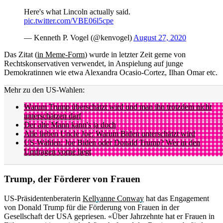
Here's what Lincoln actually said.
pic.twitter.com/VBE06l5cpe
— Kenneth P. Vogel (@kenvogel)
August 27, 2020
Das Zitat (
in Meme-Form
) wurde in letzter Zeit gerne von
Rechtskonservativen verwendet, in Anspielung auf junge
Demokratinnen wie etwa Alexandra Ocasio-Cortez, Ilhan Omar etc.
Mehr zu den US-Wahlen:
Warum Trump überschätzt wird und man ihn trotzdem nicht
unterschätzen darf
Der alte Mann kann's ja doch
Alle lieben Uncle Joe: Warum Biden unterschätzt wird
US-Wahlen: Joe Biden oder Donald Trump? Wer in den
Umfragen vorne liegt
Trump, der Förderer von Frauen
US-Präsidentenberaterin
Kellyanne Conway
hat das Engagement
von Donald Trump für die Förderung von Frauen in der
Gesellschaft der USA gepriesen. «Über Jahrzehnte hat er Frauen in