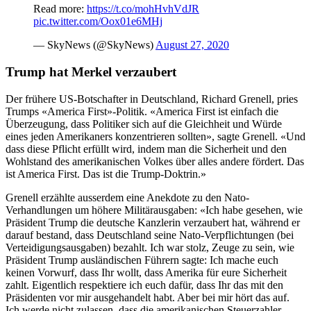
Read more:
https://t.co/mohHvhVdJR
pic.twitter.com/Oox01e6MHj
— SkyNews (@SkyNews)
August 27, 2020
Trump hat Merkel verzaubert
Der frühere US-Botschafter in Deutschland, Richard Grenell, pries
Trumps «America First»-Politik. «America First ist einfach die
Überzeugung, dass Politiker sich auf die Gleichheit und Würde
eines jeden Amerikaners konzentrieren sollten», sagte Grenell. «Und
dass diese Pflicht erfüllt wird, indem man die Sicherheit und den
Wohlstand des amerikanischen Volkes über alles andere fördert. Das
ist America First. Das ist die Trump-Doktrin.»
Grenell erzählte ausserdem eine Anekdote zu den Nato-
Verhandlungen um höhere Militärausgaben: «Ich habe gesehen, wie
Präsident Trump die deutsche Kanzlerin verzaubert hat, während er
darauf bestand, dass Deutschland seine Nato-Verpflichtungen (bei
Verteidigungsausgaben) bezahlt. Ich war stolz, Zeuge zu sein, wie
Präsident Trump ausländischen Führern sagte: Ich mache euch
keinen Vorwurf, dass Ihr wollt, dass Amerika für eure Sicherheit
zahlt. Eigentlich respektiere ich euch dafür, dass Ihr das mit den
Präsidenten vor mir ausgehandelt habt. Aber bei mir hört das auf.
Ich werde nicht zulassen, dass die amerikanischen Steuerzahler