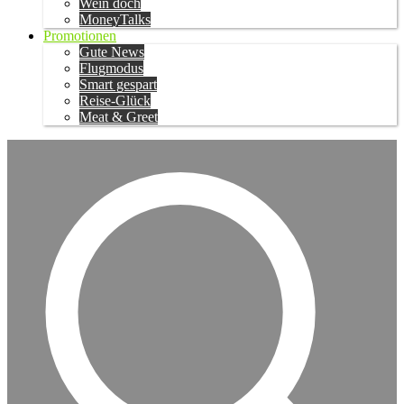
Wein doch
MoneyTalks
Promotionen
Gute News
Flugmodus
Smart gespart
Reise-Glück
Meat & Greet