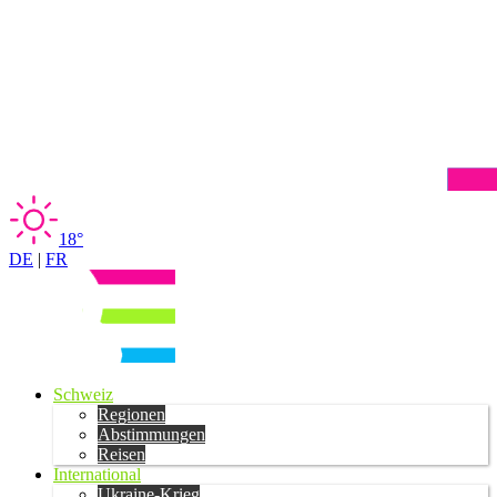
18°
DE
|
FR
Schweiz
Regionen
Abstimmungen
Reisen
International
Ukraine-Krieg