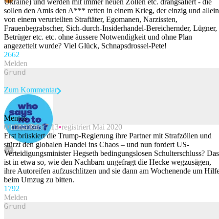
Ukraine) und werden mit immer neuen Zöllen etc. drangsaliert - die
sollen den Amis den A*** retten in einem Krieg, der einzig und allei
von einem verurteilten Straftäter, Egomanen, Narzissten,
Frauenbegrabscher, Sich-durch-Insiderhandel-Bereichernder, Lügner,
Betrüger etc. etc. ohne äussere Notwendigkeit und ohne Plan
angezettelt wurde? Viel Glück, Schnapsdrossel-Pete!
266
2
Melden
Zum Kommentar
Mentos
06.06.2026 17:13
registriert Mai 2020
Beitrag melden
Erst brüskiert die Trump-Regierung ihre Partner mit Strafzöllen und
stürzt den globalen Handel ins Chaos – und nun fordert US-
Verteidigungsminister Hegseth bedingungslosen Schulterschluss? Das
ist in etwa so, wie den Nachbarn ungefragt die Hecke wegzusägen,
ihre Autoreifen aufzuschlitzen und sie dann am Wochenende um Hilf
beim Umzug zu bitten.
179
2
Melden