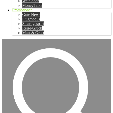
Wein doch
MoneyTalks
Promotionen
Gute News
Flugmodus
Smart gespart
Reise-Glück
Meat & Greet