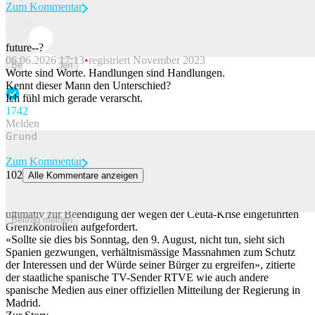
Zum Kommentar
future--?
06.06.2026 17:13
registriert November 2023
Beitrag melden
Worte sind Worte. Handlungen sind Handlungen.
Kennt dieser Mann den Unterschied?
Ich fühl mich gerade verarscht.
174
2
Melden
Zum Kommentar
102
Alle Kommentare anzeigen
Spanien stellt Italien Ultimatum: Grenzkontrollen beenden
Spanien hat Italiens rechte Regierung Medienberichten zufolge
ultimativ zur Beendigung der wegen der Ceuta-Krise eingeführten
Beitrag melden
Grenzkontrollen aufgefordert.
«Sollte sie dies bis Sonntag, den 9. August, nicht tun, sieht sich
Spanien gezwungen, verhältnismässige Massnahmen zum Schutz
der Interessen und der Würde seiner Bürger zu ergreifen», zitierte
der staatliche spanische TV-Sender RTVE wie auch andere
spanische Medien aus einer offiziellen Mitteilung der Regierung in
Madrid.