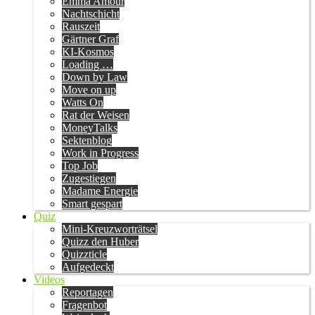
Emma Amour
Nachtschicht
Rauszeit
Gärtner Graf
KI-Kosmos
Loading …
Down by Law
Move on up
Watts On
Rat der Weisen
MoneyTalks
Sektenblog
Work in Progress
Top Job
Zugestiegen
Madame Energie
Smart gespart
Quiz
Mini-Kreuzworträtsel
Quizz den Huber
Quizzticle
Aufgedeckt
Videos
Reportagen
Fragenbot