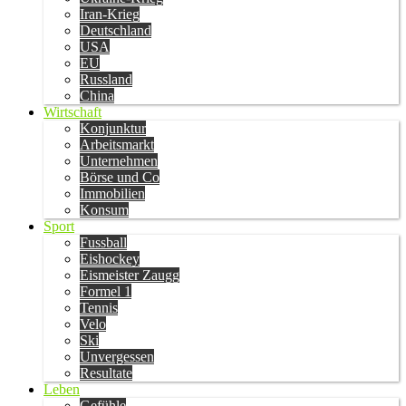
Iran-Krieg
Deutschland
USA
EU
Russland
China
Wirtschaft
Konjunktur
Arbeitsmarkt
Unternehmen
Börse und Co
Immobilien
Konsum
Sport
Fussball
Eishockey
Eismeister Zaugg
Formel 1
Tennis
Velo
Ski
Unvergessen
Resultate
Leben
Gefühle