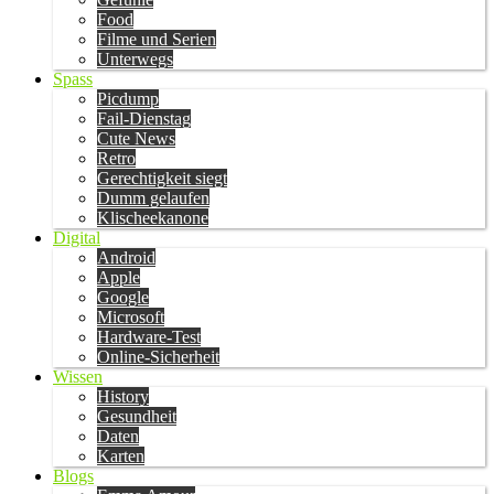
Food
Filme und Serien
Unterwegs
Spass
Picdump
Fail-Dienstag
Cute News
Retro
Gerechtigkeit siegt
Dumm gelaufen
Klischeekanone
Digital
Android
Apple
Google
Microsoft
Hardware-Test
Online-Sicherheit
Wissen
History
Gesundheit
Daten
Karten
Blogs