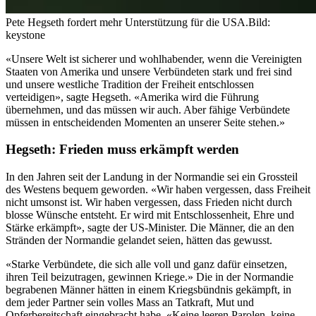
Pete Hegseth fordert mehr Unterstützung für die USA.
Bild:
keystone
«Unsere Welt ist sicherer und wohlhabender, wenn die Vereinigten
Staaten von Amerika und unsere Verbündeten stark und frei sind
und unsere westliche Tradition der Freiheit entschlossen
verteidigen», sagte Hegseth. «Amerika wird die Führung
übernehmen, und das müssen wir auch. Aber fähige Verbündete
müssen in entscheidenden Momenten an unserer Seite stehen.»
Hegseth: Frieden muss erkämpft werden
In den Jahren seit der Landung in der Normandie sei ein Grossteil
des Westens bequem geworden. «Wir haben vergessen, dass Freiheit
nicht umsonst ist. Wir haben vergessen, dass Frieden nicht durch
blosse Wünsche entsteht. Er wird mit Entschlossenheit, Ehre und
Stärke erkämpft», sagte der US-Minister. Die Männer, die an den
Stränden der Normandie gelandet seien, hätten das gewusst.
«Starke Verbündete, die sich alle voll und ganz dafür einsetzen,
ihren Teil beizutragen, gewinnen Kriege.» Die in der Normandie
begrabenen Männer hätten in einem Kriegsbündnis gekämpft, in
dem jeder Partner sein volles Mass an Tatkraft, Mut und
Opferbereitschaft eingebracht habe. «Keine leeren Parolen, keine