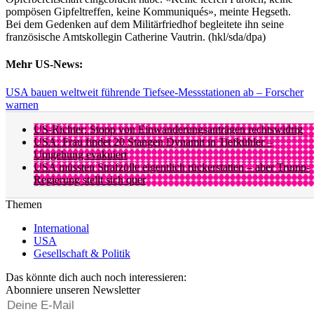
pompösen Gipfeltreffen, keine Kommuniqués», meinte Hegseth.
Bei dem Gedenken auf dem Militärfriedhof begleitete ihn seine
französische Amtskollegin Catherine Vautrin. (hkl/sda/dpa)
Mehr US-News:
USA bauen weltweit führende Tiefsee-Messstationen ab – Forscher
warnen
US-Richter: Stopp von Einwanderungsanträgen rechtswidrig
USA: Frau findet 20 Stangen Dynamit in Tiefkühler –
Umgebung evakuiert
USA müssten Strafzölle eigentlich rückerstatten – aber Trump-
Regierung stellt sich quer
Themen
International
USA
Gesellschaft & Politik
Das könnte dich auch noch interessieren:
Abonniere unseren Newsletter