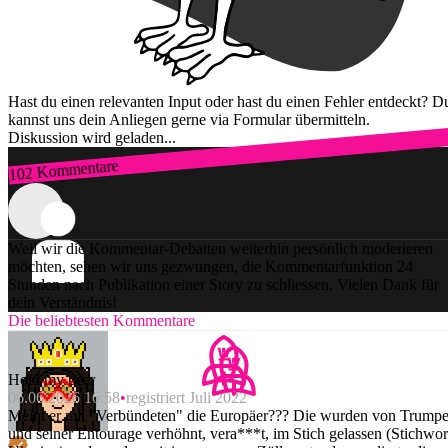
Hast du einen relevanten Input oder hast du einen Fehler entdeckt? D
kannst uns dein Anliegen gerne via Formular übermitteln.
Diskussion wird geladen...
102 Kommentare
Zum Login
Weil wir die Kommentar-Debatten weiterhin persönlich moderieren
möchten, sehen wir uns gezwungen, die Kommentarfunktion 24
Stunden nach Publikation einer Story zu schliessen. Vielen Dank für
dein Verständnis!
Die beliebtesten Kommentare
Hold my beer
06.06.2026 16:58
registriert Juli 2022
Meint er mit "Verbündeten" die Europäer??? Die wurden von Trumpe
und seiner Entourage verhöhnt, vera***t, im Stich gelassen (Stichwor