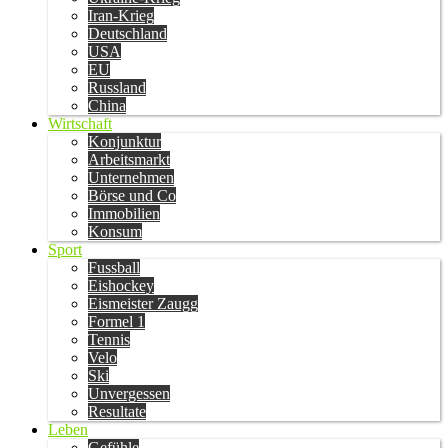
Iran-Krieg
Deutschland
USA
EU
Russland
China
Wirtschaft
Konjunktur
Arbeitsmarkt
Unternehmen
Börse und Co
Immobilien
Konsum
Sport
Fussball
Eishockey
Eismeister Zaugg
Formel 1
Tennis
Velo
Ski
Unvergessen
Resultate
Leben
Gefühle