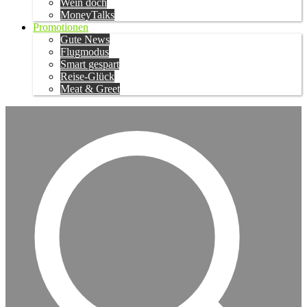
Wein doch
MoneyTalks
Promotionen
Gute News
Flugmodus
Smart gespart
Reise-Glück
Meat & Greet