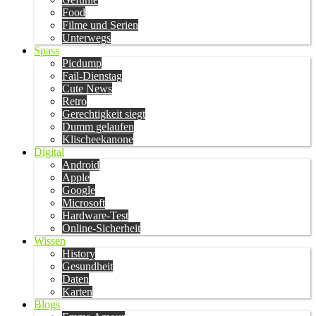
Food
Filme und Serien
Unterwegs
Spass
Picdump
Fail-Dienstag
Cute News
Retro
Gerechtigkeit siegt
Dumm gelaufen
Klischeekanone
Digital
Android
Apple
Google
Microsoft
Hardware-Test
Online-Sicherheit
Wissen
History
Gesundheit
Daten
Karten
Blogs