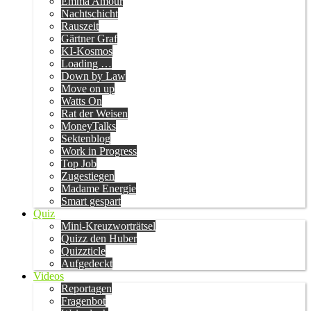
Emma Amour
Nachtschicht
Rauszeit
Gärtner Graf
KI-Kosmos
Loading …
Down by Law
Move on up
Watts On
Rat der Weisen
MoneyTalks
Sektenblog
Work in Progress
Top Job
Zugestiegen
Madame Energie
Smart gespart
Quiz
Mini-Kreuzworträtsel
Quizz den Huber
Quizzticle
Aufgedeckt
Videos
Reportagen
Fragenbot