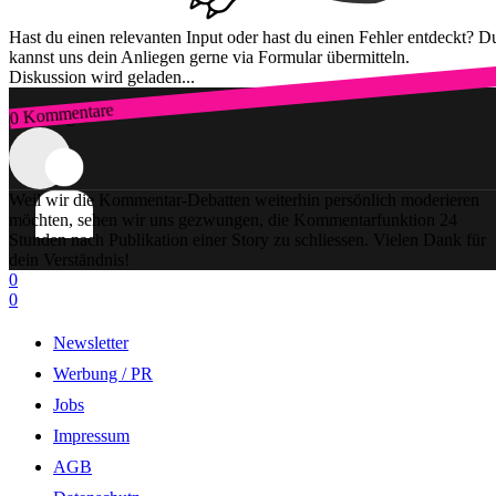
Hast du einen relevanten Input oder hast du einen Fehler entdeckt? D
kannst uns dein Anliegen gerne via Formular übermitteln.
Diskussion wird geladen...
0 Kommentare
Zum Login
Weil wir die Kommentar-Debatten weiterhin persönlich moderieren
möchten, sehen wir uns gezwungen, die Kommentarfunktion 24
Stunden nach Publikation einer Story zu schliessen. Vielen Dank für
dein Verständnis!
0
0
Newsletter
Werbung / PR
Jobs
Impressum
AGB