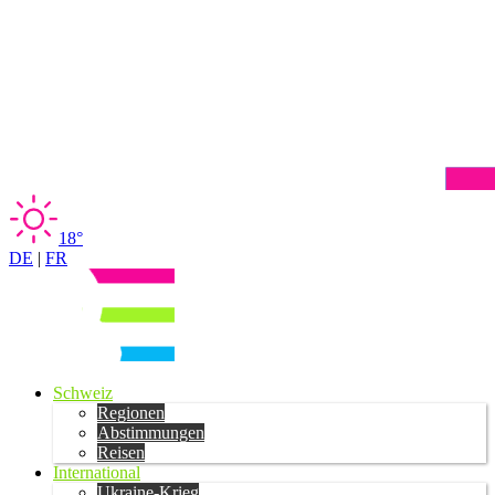
18°
DE
|
FR
Schweiz
Regionen
Abstimmungen
Reisen
International
Ukraine-Krieg