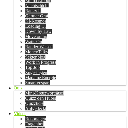
Emma Amour
Nachtschicht
Rauszeit
Gärtner Graf
KI-Kosmos
Loading …
Down by Law
Move on up
Watts On
Rat der Weisen
MoneyTalks
Sektenblog
Work in Progress
Top Job
Zugestiegen
Madame Energie
Smart gespart
Quiz
Mini-Kreuzworträtsel
Quizz den Huber
Quizzticle
Aufgedeckt
Videos
Reportagen
Fragenbot