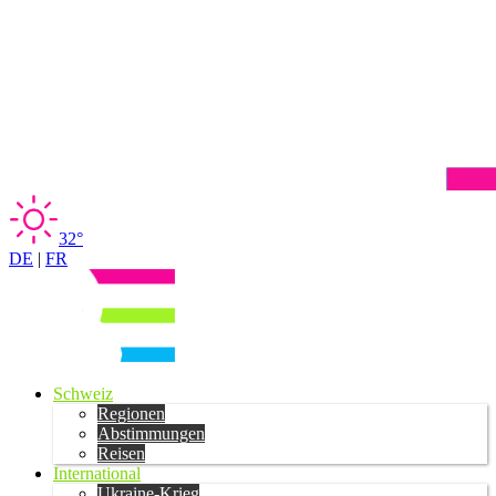
32°
DE
|
FR
Schweiz
Regionen
Abstimmungen
Reisen
International
Ukraine-Krieg