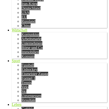
Iran-Krieg
Deutschland
USA
EU
Russland
China
Wirtschaft
Konjunktur
Arbeitsmarkt
Unternehmen
Börse und Co
Immobilien
Konsum
Sport
Fussball
Eishockey
Eismeister Zaugg
Formel 1
Tennis
Velo
Ski
Unvergessen
Resultate
Leben
Gefühle