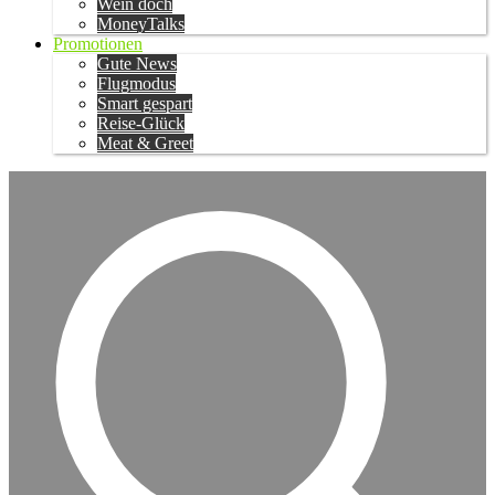
Wein doch
MoneyTalks
Promotionen
Gute News
Flugmodus
Smart gespart
Reise-Glück
Meat & Greet