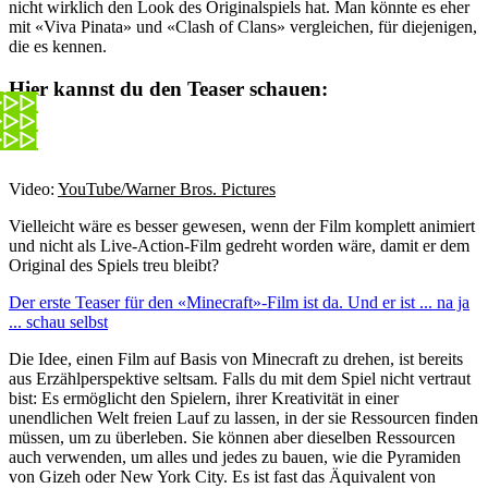
nicht wirklich den Look des Originalspiels hat. Man könnte es eher
mit «Viva Pinata» und «Clash of Clans» vergleichen, für diejenigen,
die es kennen.
Hier kannst du den Teaser schauen:
Video:
YouTube/Warner Bros. Pictures
Vielleicht wäre es besser gewesen, wenn der Film komplett animiert
und nicht als Live-Action-Film gedreht worden wäre, damit er dem
Original des Spiels treu bleibt?
Der erste Teaser für den «Minecraft»-Film ist da. Und er ist ... na ja
... schau selbst
Die Idee, einen Film auf Basis von Minecraft zu drehen, ist bereits
aus Erzählperspektive seltsam. Falls du mit dem Spiel nicht vertraut
bist: Es ermöglicht den Spielern, ihrer Kreativität in einer
unendlichen Welt freien Lauf zu lassen, in der sie Ressourcen finden
müssen, um zu überleben. Sie können aber dieselben Ressourcen
auch verwenden, um alles und jedes zu bauen, wie die Pyramiden
von Gizeh oder New York City. Es ist fast das Äquivalent von