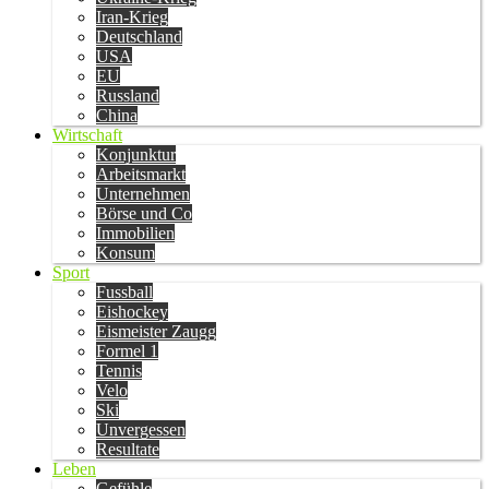
Iran-Krieg
Deutschland
USA
EU
Russland
China
Wirtschaft
Konjunktur
Arbeitsmarkt
Unternehmen
Börse und Co
Immobilien
Konsum
Sport
Fussball
Eishockey
Eismeister Zaugg
Formel 1
Tennis
Velo
Ski
Unvergessen
Resultate
Leben
Gefühle