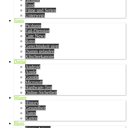
Food
Filme und Serien
Unterwegs
Spass
Picdump
Fail-Dienstag
Cute News
Retro
Gerechtigkeit siegt
Dumm gelaufen
Klischeekanone
Digital
Android
Apple
Google
Microsoft
Hardware-Test
Online-Sicherheit
Wissen
History
Gesundheit
Daten
Karten
Blogs