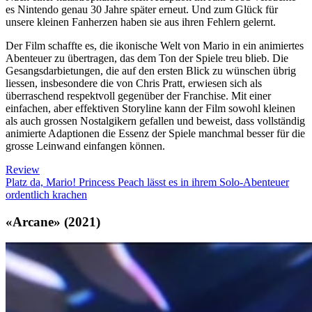
es Nintendo genau 30 Jahre später erneut. Und zum Glück für
unsere kleinen Fanherzen haben sie aus ihren Fehlern gelernt.
Der Film schaffte es, die ikonische Welt von Mario in ein animiertes
Abenteuer zu übertragen, das dem Ton der Spiele treu blieb. Die
Gesangsdarbietungen, die auf den ersten Blick zu wünschen übrig
liessen, insbesondere die von Chris Pratt, erwiesen sich als
überraschend respektvoll gegenüber der Franchise. Mit einer
einfachen, aber effektiven Storyline kann der Film sowohl kleinen
als auch grossen Nostalgikern gefallen und beweist, dass vollständig
animierte Adaptionen die Essenz der Spiele manchmal besser für die
grosse Leinwand einfangen können.
Review
Platz da, Mario! Princess Peach lässt es in ihrem Solo-Abenteuer
ordentlich krachen
«Arcane» (2021)