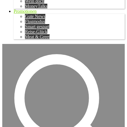
Wein doch
MoneyTalks
Promotionen
Gute News
Flugmodus
Smart gespart
Reise-Glück
Meat & Greet