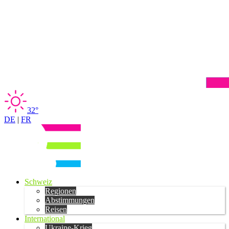
32°
DE
|
FR
Schweiz
Regionen
Abstimmungen
Reisen
International
Ukraine-Krieg