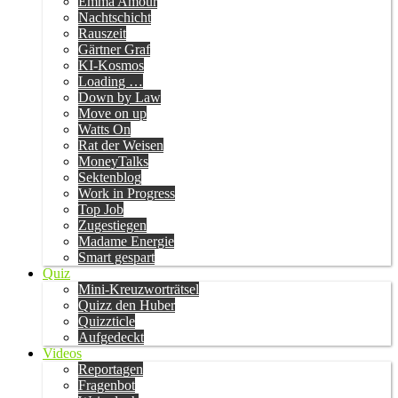
Emma Amour
Nachtschicht
Rauszeit
Gärtner Graf
KI-Kosmos
Loading …
Down by Law
Move on up
Watts On
Rat der Weisen
MoneyTalks
Sektenblog
Work in Progress
Top Job
Zugestiegen
Madame Energie
Smart gespart
Quiz
Mini-Kreuzworträtsel
Quizz den Huber
Quizzticle
Aufgedeckt
Videos
Reportagen
Fragenbot