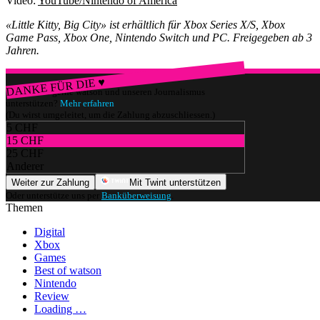
Video:
YouTube/Nintendo of America
«Little Kitty, Big City» ist erhältlich für Xbox Series X/S, Xbox
Game Pass, Xbox One, Nintendo Switch und PC. Freigegeben ab 3
Jahren.
DANKE FÜR DIE ♥
Würdest du gerne watson und unseren Journalismus
unterstützen?
Mehr erfahren
(Du wirst umgeleitet, um die Zahlung abzuschliessen.)
5 CHF
15 CHF
25 CHF
Anderer
Weiter zur Zahlung
Mit Twint unterstützen
Oder unterstütze uns per
Banküberweisung
.
Themen
Digital
Xbox
Games
Best of watson
Nintendo
Review
Loading …