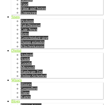
Food
Filme und Serien
Unterwegs
Spass
Picdump
Fail-Dienstag
Cute News
Retro
Gerechtigkeit siegt
Dumm gelaufen
Klischeekanone
Digital
Android
Apple
Google
Microsoft
Hardware-Test
Online-Sicherheit
Wissen
History
Gesundheit
Daten
Karten
Blogs