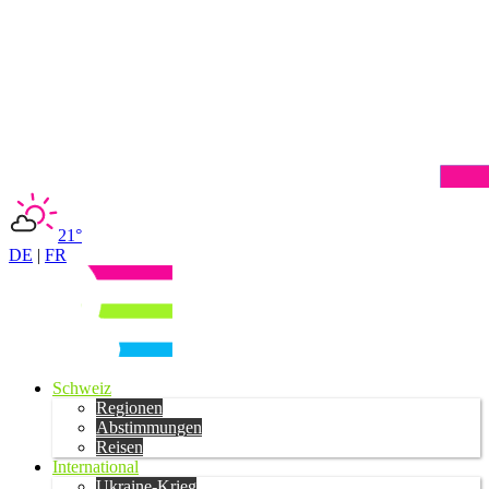
21°
DE
|
FR
Schweiz
Regionen
Abstimmungen
Reisen
International
Ukraine-Krieg