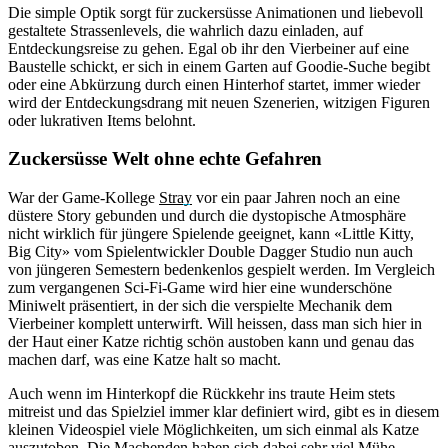
Die simple Optik sorgt für zuckersüsse Animationen und liebevoll
gestaltete Strassenlevels, die wahrlich dazu einladen, auf
Entdeckungsreise zu gehen. Egal ob ihr den Vierbeiner auf eine
Baustelle schickt, er sich in einem Garten auf Goodie-Suche begibt
oder eine Abkürzung durch einen Hinterhof startet, immer wieder
wird der Entdeckungsdrang mit neuen Szenerien, witzigen Figuren
oder lukrativen Items belohnt.
Zuckersüsse Welt ohne echte Gefahren
War der Game-Kollege
Stray
vor ein paar Jahren noch an eine
düstere Story gebunden und durch die dystopische Atmosphäre
nicht wirklich für jüngere Spielende geeignet, kann «Little Kitty,
Big City» vom Spielentwickler Double Dagger Studio nun auch
von jüngeren Semestern bedenkenlos gespielt werden. Im Vergleich
zum vergangenen Sci-Fi-Game wird hier eine wunderschöne
Miniwelt präsentiert, in der sich die verspielte Mechanik dem
Vierbeiner komplett unterwirft. Will heissen, dass man sich hier in
der Haut einer Katze richtig schön austoben kann und genau das
machen darf, was eine Katze halt so macht.
Auch wenn im Hinterkopf die Rückkehr ins traute Heim stets
mitreist und das Spielziel immer klar definiert wird, gibt es in diesem
kleinen Videospiel viele Möglichkeiten, um sich einmal als Katze
auszutoben. Die Machenden haben sich dabei sehr viel Mühe