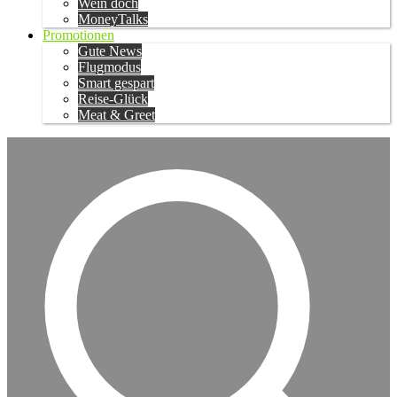
Wein doch
MoneyTalks
Promotionen
Gute News
Flugmodus
Smart gespart
Reise-Glück
Meat & Greet