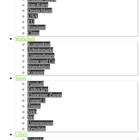
Iran-Krieg
Deutschland
USA
EU
Russland
China
Wirtschaft
Konjunktur
Arbeitsmarkt
Unternehmen
Börse und Co
Immobilien
Konsum
Sport
Fussball
Eishockey
Eismeister Zaugg
Formel 1
Tennis
Velo
Ski
Unvergessen
Resultate
Leben
Gefühle