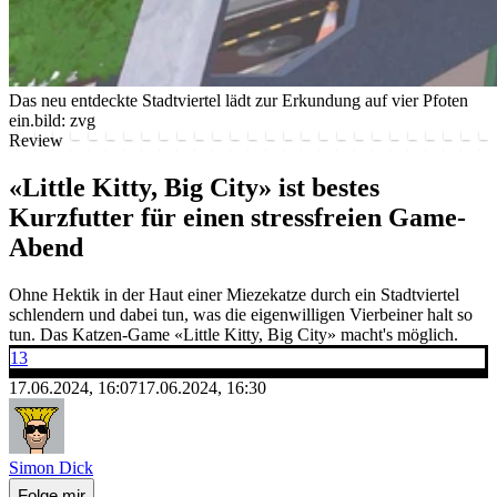
Das neu entdeckte Stadtviertel lädt zur Erkundung auf vier Pfoten
ein.
bild: zvg
Review
«Little Kitty, Big City» ist bestes
Kurzfutter für einen stressfreien Game-
Abend
Ohne Hektik in der Haut einer Miezekatze durch ein Stadtviertel
schlendern und dabei tun, was die eigenwilligen Vierbeiner halt so
tun. Das Katzen-Game «Little Kitty, Big City» macht's möglich.
13
17.06.2024, 16:07
17.06.2024, 16:30
Simon Dick
Folge mir