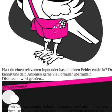
Hast du einen relevanten Input oder hast du einen Fehler entdeckt? D
kannst uns dein Anliegen gerne via Formular übermitteln.
Diskussion wird geladen...
13 Kommentare
Zum Login
Weil wir die Kommentar-Debatten weiterhin persönlich moderieren
möchten, sehen wir uns gezwungen, die Kommentarfunktion 24