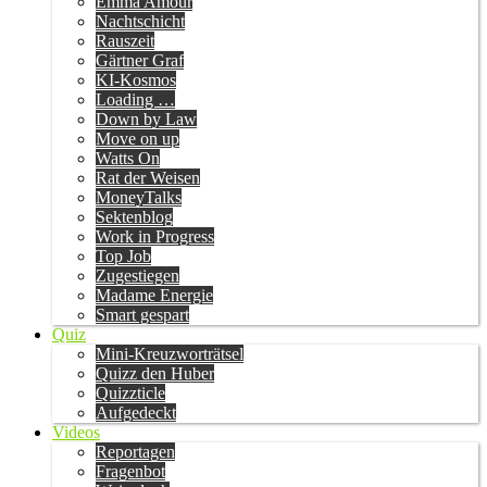
Emma Amour
Nachtschicht
Rauszeit
Gärtner Graf
KI-Kosmos
Loading …
Down by Law
Move on up
Watts On
Rat der Weisen
MoneyTalks
Sektenblog
Work in Progress
Top Job
Zugestiegen
Madame Energie
Smart gespart
Quiz
Mini-Kreuzworträtsel
Quizz den Huber
Quizzticle
Aufgedeckt
Videos
Reportagen
Fragenbot