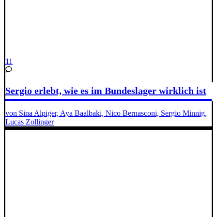
11
Sergio erlebt, wie es im Bundeslager wirklich ist
von Sina Alpiger, Aya Baalbaki, Nico Bernasconi, Sergio Minnig,
Lucas Zollinger