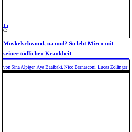
15
Muskelschwund, na und? So lebt Mirco mit
seiner tödlichen Krankheit
von Sina Alpiger, Aya Baalbaki, Nico Bernasconi, Lucas Zollinger