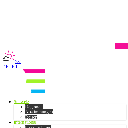
28°
DE
|
FR
Schweiz
Regionen
Abstimmungen
Reisen
International
Ukraine-Krieg