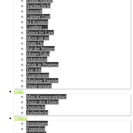
Emma Amour
Nachtschicht
Rauszeit
Gärtner Graf
KI-Kosmos
Loading …
Down by Law
Move on up
Watts On
Rat der Weisen
MoneyTalks
Sektenblog
Work in Progress
Top Job
Zugestiegen
Madame Energie
Smart gespart
Quiz
Mini-Kreuzworträtsel
Quizz den Huber
Quizzticle
Aufgedeckt
Videos
Reportagen
Fragenbot