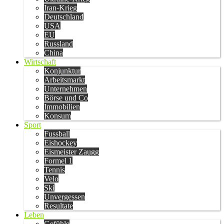
Iran-Krieg
Deutschland
USA
EU
Russland
China
Wirtschaft
Konjunktur
Arbeitsmarkt
Unternehmen
Börse und Co
Immobilien
Konsum
Sport
Fussball
Eishockey
Eismeister Zaugg
Formel 1
Tennis
Velo
Ski
Unvergessen
Resultate
Leben
Gefühle