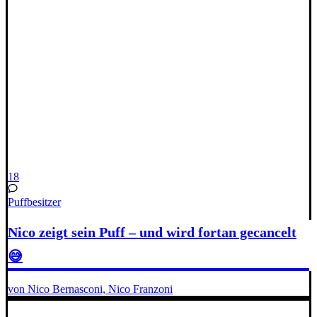
18
Puffbesitzer
Nico zeigt sein Puff – und wird fortan gecancelt
😅
von Nico Bernasconi, Nico Franzoni