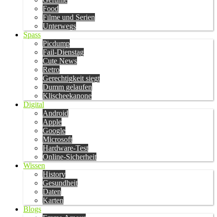
Food
Filme und Serien
Unterwegs
Spass
Picdump
Fail-Dienstag
Cute News
Retro
Gerechtigkeit siegt
Dumm gelaufen
Klischeekanone
Digital
Android
Apple
Google
Microsoft
Hardware-Test
Online-Sicherheit
Wissen
History
Gesundheit
Daten
Karten
Blogs