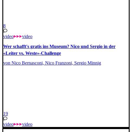
8
video
video
Wer schafft's gratis ins Museum? Nico und Sergio in der
«Leiter vs. Weste»-Challenge
von Nico Bernasconi, Nico Franzoni, Sergio Minnig
19
video
video