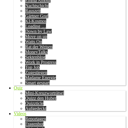
Emma Amour
Nachtschicht
Rauszeit
Gärtner Graf
KI-Kosmos
Loading …
Down by Law
Move on up
Watts On
Rat der Weisen
MoneyTalks
Sektenblog
Work in Progress
Top Job
Zugestiegen
Madame Energie
Smart gespart
Quiz
Mini-Kreuzworträtsel
Quizz den Huber
Quizzticle
Aufgedeckt
Videos
Reportagen
Fragenbot