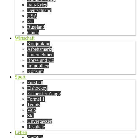
Iran-Krieg
Deutschland
USA
EU
Russland
China
Wirtschaft
Konjunktur
Arbeitsmarkt
Unternehmen
Börse und Co
Immobilien
Konsum
Sport
Fussball
Eishockey
Eismeister Zaugg
Formel 1
Tennis
Velo
Ski
Unvergessen
Resultate
Leben
Gefühle