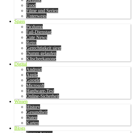
Food
Filme und Serien
Unterwegs
Spass
Picdump
Fail-Dienstag
Cute News
Retro
Gerechtigkeit siegt
Dumm gelaufen
Klischeekanone
Digital
Android
Apple
Google
Microsoft
Hardware-Test
Online-Sicherheit
Wissen
History
Gesundheit
Daten
Karten
Blogs