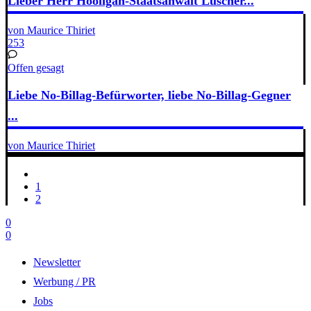
Lieber Herr Hooligan-Staatsanwalt Lüscher...
von Maurice Thiriet
253
Offen gesagt
Liebe No-Billag-Befürworter, liebe No-Billag-Gegner
...
von Maurice Thiriet
1
2
0
0
Newsletter
Werbung / PR
Jobs