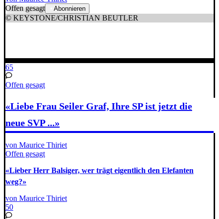
Offen gesagt
Abonnieren
© KEYSTONE/CHRISTIAN BEUTLER
65
Offen gesagt
«Liebe Frau Seiler Graf, Ihre SP ist jetzt die
neue SVP ...»
von Maurice Thiriet
Offen gesagt
«Lieber Herr Balsiger, wer trägt eigentlich den Elefanten
weg?»
von Maurice Thiriet
50