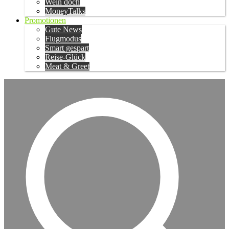
Wein doch
MoneyTalks
Promotionen
Gute News
Flugmodus
Smart gespart
Reise-Glück
Meat & Greet