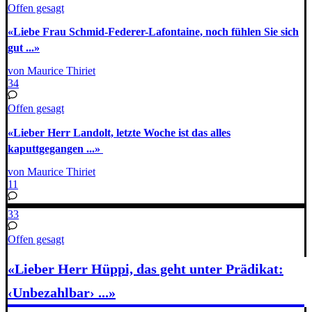
Offen gesagt
«Liebe Frau Schmid-Federer-Lafontaine, noch fühlen Sie sich
gut ...»
von Maurice Thiriet
34
Offen gesagt
«Lieber Herr Landolt, letzte Woche ist das alles
kaputtgegangen ...»
von Maurice Thiriet
11
33
Offen gesagt
«Lieber Herr Hüppi, das geht unter Prädikat:
‹Unbezahlbar› ...»