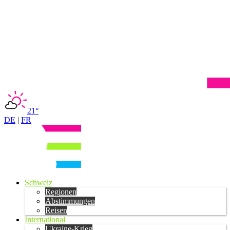
21°
DE
|
FR
Schweiz
Regionen
Abstimmungen
Reisen
International
Ukraine-Krieg