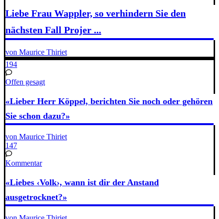
Liebe Frau Wappler, so verhindern Sie den
nächsten Fall Projer ...
von Maurice Thiriet
194
Offen gesagt
«Lieber Herr Köppel, berichten Sie noch oder gehören
Sie schon dazu?»
von Maurice Thiriet
147
Kommentar
«Liebes ‹Volk›, wann ist dir der Anstand
ausgetrocknet?»
von Maurice Thiriet