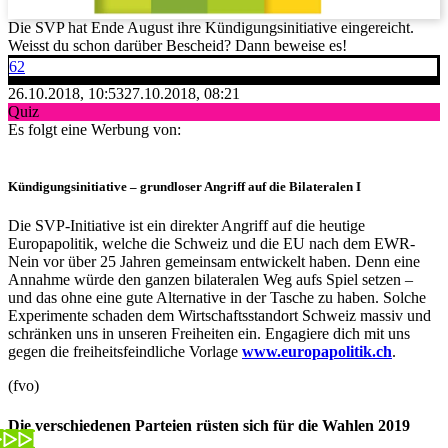
Die SVP hat Ende August ihre Kündigungsinitiative eingereicht.
Weisst du schon darüber Bescheid? Dann beweise es!
62
26.10.2018, 10:53
27.10.2018, 08:21
Quiz
Es folgt eine Werbung von:
Kündigungsinitiative – grundloser Angriff auf die Bilateralen I
Die SVP-Initiative ist ein direkter Angriff auf die heutige
Europapolitik, welche die Schweiz und die EU nach dem EWR-
Nein vor über 25 Jahren gemeinsam entwickelt haben. Denn eine
Annahme würde den ganzen bilateralen Weg aufs Spiel setzen –
und das ohne eine gute Alternative in der Tasche zu haben. Solche
Experimente schaden dem Wirtschaftsstandort Schweiz massiv und
schränken uns in unseren Freiheiten ein. Engagiere dich mit uns
gegen die freiheitsfeindliche Vorlage
www.europapolitik.ch
.
(fvo)
Die verschiedenen Parteien rüsten sich für die Wahlen 2019