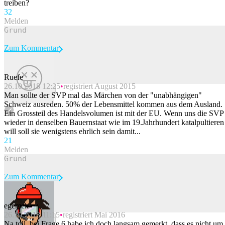
treiben?
3
2
Melden
Zum Kommentar
Ruefe
26.10.2018 12:25
registriert August 2015
Beitrag melden
Man sollte der SVP mal das Märchen von der "unabhängigen"
Schweiz ausreden. 50% der Lebensmittel kommen aus dem Ausland.
Ein Grossteil des Handelsvolumen ist mit der EU. Wenn uns die SVP
wieder in denselben Bauernstaat wie im 19.Jahrhundert katalpultieren
will soll sie wenigstens ehrlich sein damit...
2
1
Melden
Zum Kommentar
egemek
26.10.2018 11:15
registriert Mai 2016
Beitrag melden
Na toll, bei Frage 6 habe ich doch langsam gemerkt, dass es nicht um