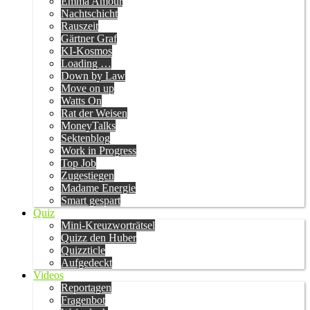
Emma Amour
Nachtschicht
Rauszeit
Gärtner Graf
KI-Kosmos
Loading …
Down by Law
Move on up
Watts On
Rat der Weisen
MoneyTalks
Sektenblog
Work in Progress
Top Job
Zugestiegen
Madame Energie
Smart gespart
Quiz
Mini-Kreuzworträtsel
Quizz den Huber
Quizzticle
Aufgedeckt
Videos
Reportagen
Fragenbot