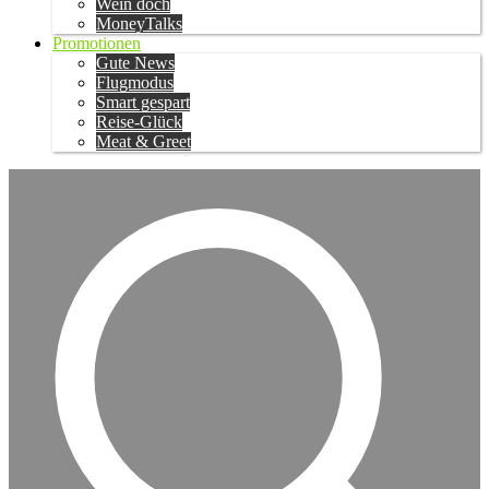
Wein doch
MoneyTalks
Promotionen
Gute News
Flugmodus
Smart gespart
Reise-Glück
Meat & Greet