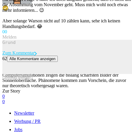
die Abstimmung vom November geht. Muss mich wohl noch etwas
mehr informieren... 😉
Aber solange Warson nicht auf 10 zählen kann, sehe ich keinen
Handlungsbedarf. 😂
0
0
Melden
Zum Kommentar
62
Alle Kommentare anzeigen
Das grösste Sonnenteleskop der Welt zeigt fantastische neue Bilder
Das grösste Sonnenteleskop und aufwendigste
Computersimulationen zeigen die bislang schärfsten Bilder der
Beitrag melden
Sonnenoberfläche. Phänomene kommen zum Vorschein, die zuvor
nur theoretisch vorhergesagt waren.
Zur Story
0
0
Newsletter
Werbung / PR
Jobs