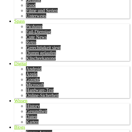
Food
Filme und Serien
Unterwegs
Spass
Picdump
Fail-Dienstag
Cute News
Retro
Gerechtigkeit siegt
Dumm gelaufen
Klischeekanone
Digital
Android
Apple
Google
Microsoft
Hardware-Test
Online-Sicherheit
Wissen
History
Gesundheit
Daten
Karten
Blogs