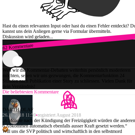
Hast du einen relevanten Input oder hast du einen Fehler entdeckt? D
kannst uns dein Anliegen gerne via Formular übermitteln.
Diskussion wird geladen...
62 Kommentare
Zum Login
Weil wir die Kommentar-Debatten weiterhin persönlich moderieren
möchten, sehen wir uns gezwungen, die Kommentarfunktion 24
Stunden nach Publikation einer Story zu schliessen. Vielen Dank für
dein Verständnis!
Die beliebtesten Kommentare
DARTH OLAF
26.10.2018 11:59
registriert August 2018
„6 Monate nach der Kündigung der Freizügigkeit würden die andere
6 Abkommen automatisch ebenfalls ausser Kraft gesetzt werden.“
Will uns die SVP politisch und wirtschaftlich in den selbstmord