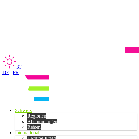
31°
DE
|
FR
Schweiz
Regionen
Abstimmungen
Reisen
International
Ukraine-Krieg