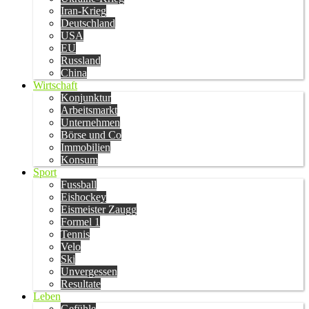
Iran-Krieg
Deutschland
USA
EU
Russland
China
Wirtschaft
Konjunktur
Arbeitsmarkt
Unternehmen
Börse und Co
Immobilien
Konsum
Sport
Fussball
Eishockey
Eismeister Zaugg
Formel 1
Tennis
Velo
Ski
Unvergessen
Resultate
Leben
Gefühle