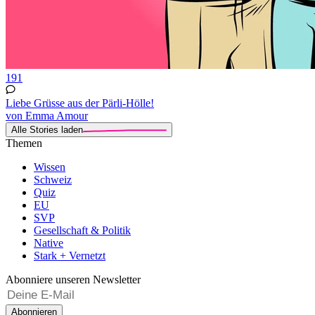
191
Liebe Grüsse aus der Pärli-Hölle!
von Emma Amour
Alle Stories laden
Themen
Wissen
Schweiz
Quiz
EU
SVP
Gesellschaft & Politik
Native
Stark + Vernetzt
Abonniere unseren Newsletter
Abonnieren