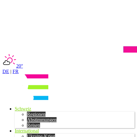
20°
DE
|
FR
Schweiz
Regionen
Abstimmungen
Reisen
International
Ukraine-Krieg