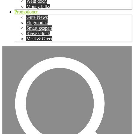
Wein doch
MoneyTalks
Promotionen
Gute News
Flugmodus
Smart gespart
Reise-Glück
Meat & Greet