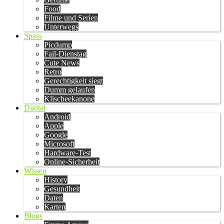
Food
Filme und Serien
Unterwegs
Spass
Picdump
Fail-Dienstag
Cute News
Retro
Gerechtigkeit siegt
Dumm gelaufen
Klischeekanone
Digital
Android
Apple
Google
Microsoft
Hardware-Test
Online-Sicherheit
Wissen
History
Gesundheit
Daten
Karten
Blogs