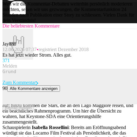
Weil wir die Kommentar-Debatten weiterhin persönlich moderieren
möchten, sehen wir uns gezwungen, die Kommentarfunktion 24
Stunden nach Publikation einer Story zu schliessen. Vielen Dank für
dein Verständnis!
Die beliebtesten Kommentare
Jay888
12.06.2026 07:37
registriert Dezember 2018
Es hat jetzt wieder Strom. Alles gut.
37
1
Melden
Zum Kommentar
90
Alle Kommentare anzeigen
Filme und Stars, die man in Locarno nicht verpassen sollte
Das Locarno Film Festival wartet in diesem Jahr mit 233 Filmen
auf; hinzu kommen die Stars, die an den Lago Maggiore reisen, und
Beitrag melden
ein beachtliches Rahmenprogramm. Um hier die Übersicht zu
wahren, hat Keystone-SDA eine Orientierungshilfe
zusammengestellt.
Schauspielerin
Isabella Rossellini
: Bereits am Eröffnungsabend
würdigt sie das Locarno Film Festival als Persönlichkeit, die das