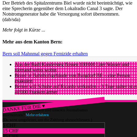
Der Betrieb des Spitalzentrums Biel wurde nicht beeinträchtigt, wie
eine Sprecherin gegenüber dem Lokalradio Canal 3 sagte. Der
Notstromgenerator habe die Versorgung sofort übernommen.
(dab/sda)
Mehr folgt in Kürze ...
Mehr aus dem Kanton Bern:
Bern soll Mahnmal gegen Femizide erhalten
Aus der Badi Kandersteg flossen 100'000 Liter Wasser und
niemand weiss wohin
Brand in Bahnhofsgebäude von Burgdorf BE – eine Person
evakuiert
Berner will Schuhe auf Ricardo verkaufen – 3 Tage später ist e
40'000 Franken ärmer
DANKE FÜR DIE ♥
Würdest du gerne watson und unseren Journalismus
unterstützen?
Mehr erfahren
(Du wirst umgeleitet, um die Zahlung abzuschliessen.)
5 CHF
15 CHF
25 CHF