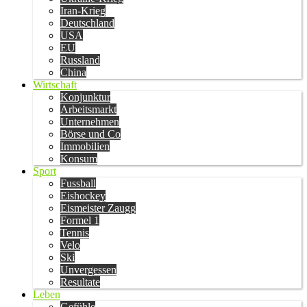
Iran-Krieg
Deutschland
USA
EU
Russland
China
Wirtschaft
Konjunktur
Arbeitsmarkt
Unternehmen
Börse und Co
Immobilien
Konsum
Sport
Fussball
Eishockey
Eismeister Zaugg
Formel 1
Tennis
Velo
Ski
Unvergessen
Resultate
Leben
Gefühle