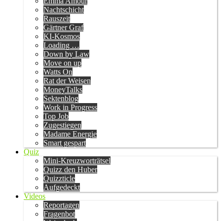
Emma Amour
Nachtschicht
Rauszeit
Gärtner Graf
KI-Kosmos
Loading …
Down by Law
Move on up
Watts On
Rat der Weisen
MoneyTalks
Sektenblog
Work in Progress
Top Job
Zugestiegen
Madame Energie
Smart gespart
Quiz
Mini-Kreuzworträtsel
Quizz den Huber
Quizzticle
Aufgedeckt
Videos
Reportagen
Fragenbot