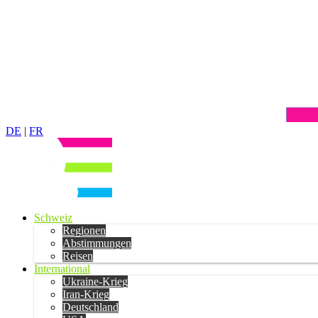
DE
|
FR
Schweiz
Regionen
Abstimmungen
Reisen
International
Ukraine-Krieg
Iran-Krieg
Deutschland