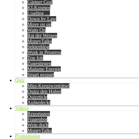
Gärtner Graf
KI-Kosmos
Loading …
Down by Law
Move on up
Watts On
Rat der Weisen
MoneyTalks
Sektenblog
Work in Progress
Top Job
Zugestiegen
Madame Energie
Smart gespart
Quiz
Mini-Kreuzworträtsel
Quizz den Huber
Quizzticle
Aufgedeckt
Videos
Reportagen
Fragenbot
Wein doch
MoneyTalks
Promotionen