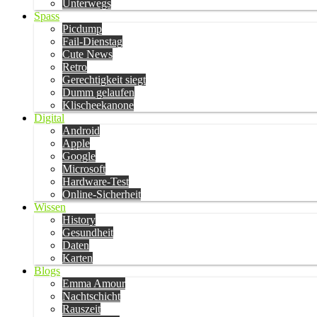
Unterwegs
Spass
Picdump
Fail-Dienstag
Cute News
Retro
Gerechtigkeit siegt
Dumm gelaufen
Klischeekanone
Digital
Android
Apple
Google
Microsoft
Hardware-Test
Online-Sicherheit
Wissen
History
Gesundheit
Daten
Karten
Blogs
Emma Amour
Nachtschicht
Rauszeit