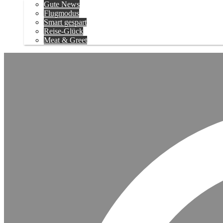
Gute News
Flugmodus
Smart gespart
Reise-Glück
Meat & Greet