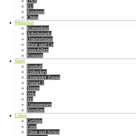
USA
EU
Russland
China
Wirtschaft
Konjunktur
Arbeitsmarkt
Unternehmen
Börse und Co
Immobilien
Konsum
Sport
Fussball
Eishockey
Eismeister Zaugg
Formel 1
Tennis
Velo
Ski
Unvergessen
Resultate
Leben
Gefühle
Food
Filme und Serien