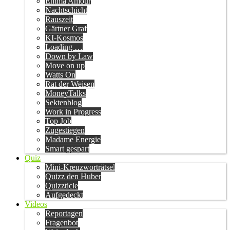
Emma Amour
Nachtschicht
Rauszeit
Gärtner Graf
KI-Kosmos
Loading …
Down by Law
Move on up
Watts On
Rat der Weisen
MoneyTalks
Sektenblog
Work in Progress
Top Job
Zugestiegen
Madame Energie
Smart gespart
Quiz
Mini-Kreuzworträtsel
Quizz den Huber
Quizzticle
Aufgedeckt
Videos
Reportagen
Fragenbot