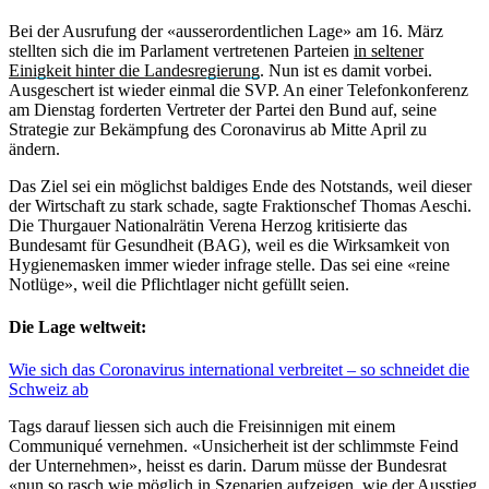
Bei der Ausrufung der «ausserordentlichen Lage» am 16. März
stellten sich die im Parlament vertretenen Parteien
in seltener
Einigkeit hinter die Landesregierung
. Nun ist es damit vorbei.
Ausgeschert ist wieder einmal die SVP. An einer Telefonkonferenz
am Dienstag forderten Vertreter der Partei den Bund auf, seine
Strategie zur Bekämpfung des Coronavirus ab Mitte April zu
ändern.
Das Ziel sei ein möglichst baldiges Ende des Notstands, weil dieser
der Wirtschaft zu stark schade, sagte Fraktionschef Thomas Aeschi.
Die Thurgauer Nationalrätin Verena Herzog kritisierte das
Bundesamt für Gesundheit (BAG), weil es die Wirksamkeit von
Hygienemasken immer wieder infrage stelle. Das sei eine «reine
Notlüge», weil die Pflichtlager nicht gefüllt seien.
Die Lage weltweit:
Wie sich das Coronavirus international verbreitet – so schneidet die
Schweiz ab
Tags darauf liessen sich auch die Freisinnigen mit einem
Communiqué vernehmen. «Unsicherheit ist der schlimmste Feind
der Unternehmen», heisst es darin. Darum müsse der Bundesrat
«nun so rasch wie möglich in Szenarien aufzeigen, wie der Ausstieg