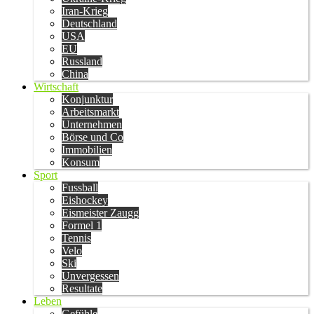
Iran-Krieg
Deutschland
USA
EU
Russland
China
Wirtschaft
Konjunktur
Arbeitsmarkt
Unternehmen
Börse und Co
Immobilien
Konsum
Sport
Fussball
Eishockey
Eismeister Zaugg
Formel 1
Tennis
Velo
Ski
Unvergessen
Resultate
Leben
Gefühle