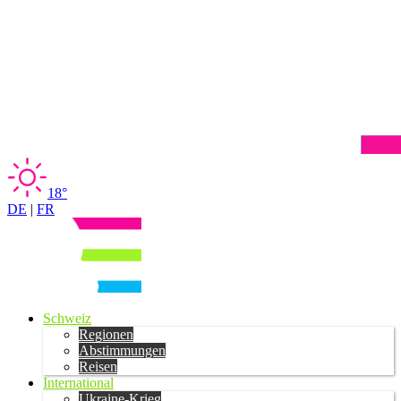
18°
DE
|
FR
Schweiz
Regionen
Abstimmungen
Reisen
International
Ukraine-Krieg