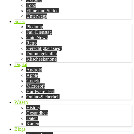
Food
Filme und Serien
Unterwegs
Spass
Picdump
Fail-Dienstag
Cute News
Retro
Gerechtigkeit siegt
Dumm gelaufen
Klischeekanone
Digital
Android
Apple
Google
Microsoft
Hardware-Test
Online-Sicherheit
Wissen
History
Gesundheit
Daten
Karten
Blogs