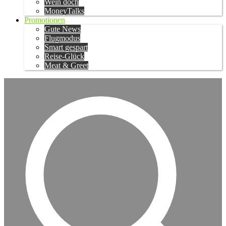
Wein doch
MoneyTalks
Promotionen
Gute News
Flugmodus
Smart gespart
Reise-Glück
Meat & Greet