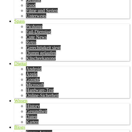
Food
Filme und Serien
Unterwegs
Spass
Picdump
Fail-Dienstag
Cute News
Retro
Gerechtigkeit siegt
Dumm gelaufen
Klischeekanone
Digital
Android
Apple
Google
Microsoft
Hardware-Test
Online-Sicherheit
Wissen
History
Gesundheit
Daten
Karten
Blogs