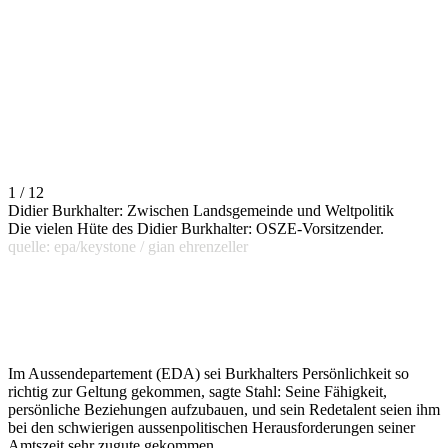
1 / 12
Didier Burkhalter: Zwischen Landsgemeinde und Weltpolitik
Die vielen Hüte des Didier Burkhalter: OSZE-Vorsitzender.
quelle: epa/keystone / gian ehrenzeller
Im Aussendepartement (EDA) sei Burkhalters Persönlichkeit so
richtig zur Geltung gekommen, sagte Stahl: Seine Fähigkeit,
persönliche Beziehungen aufzubauen, und sein Redetalent seien ihm
bei den schwierigen aussenpolitischen Herausforderungen seiner
Amtszeit sehr zugute gekommen.