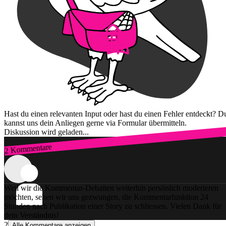
Hast du einen relevanten Input oder hast du einen Fehler entdeckt? D
kannst uns dein Anliegen gerne via Formular übermitteln.
Diskussion wird geladen...
2 Kommentare
Zum Login
Weil wir die Kommentar-Debatten weiterhin persönlich moderieren
möchten, sehen wir uns gezwungen, die Kommentarfunktion 24
Stunden nach Publikation einer Story zu schliessen. Vielen Dank für
dein Verständnis!
2
Alle Kommentare anzeigen