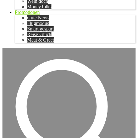
Wein doch
MoneyTalks
Promotionen
Gute News
Flugmodus
Smart gespart
Reise-Glück
Meat & Greet