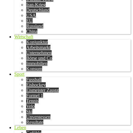
Iran-Krieg
Deutschland
USA
EU
Russland
China
Wirtschaft
Konjunktur
Arbeitsmarkt
Unternehmen
Börse und Co
Immobilien
Konsum
Sport
Fussball
Eishockey
Eismeister Zaugg
Formel 1
Tennis
Velo
Ski
Unvergessen
Resultate
Leben
Gefühle