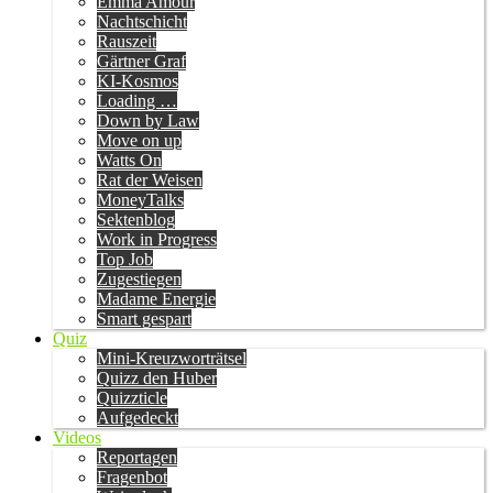
Emma Amour
Nachtschicht
Rauszeit
Gärtner Graf
KI-Kosmos
Loading …
Down by Law
Move on up
Watts On
Rat der Weisen
MoneyTalks
Sektenblog
Work in Progress
Top Job
Zugestiegen
Madame Energie
Smart gespart
Quiz
Mini-Kreuzworträtsel
Quizz den Huber
Quizzticle
Aufgedeckt
Videos
Reportagen
Fragenbot