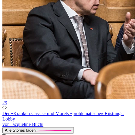
29
Der «Kranken-Cassis» und Morets «problematische» Rüstungs-
Lobby
von Jacqueline Büchi
Alle Stories laden