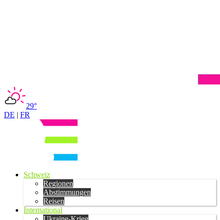
29°
DE
|
FR
Schweiz
Regionen
Abstimmungen
Reisen
International
Ukraine-Krieg