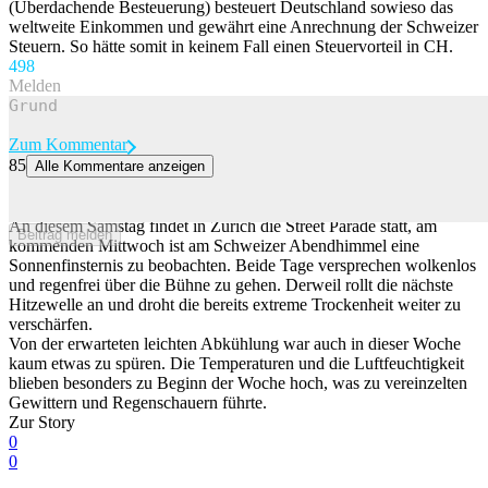
(Überdachende Besteuerung) besteuert Deutschland sowieso das
weltweite Einkommen und gewährt eine Anrechnung der Schweizer
Steuern. So hätte somit in keinem Fall einen Steuervorteil in CH.
49
8
Melden
Zum Kommentar
85
Alle Kommentare anzeigen
Wetterglück für Street Parade und Sonnenfinsternis – schlechte
Aussichten für die Natur
An diesem Samstag findet in Zürich die Street Parade statt, am
Beitrag melden
kommenden Mittwoch ist am Schweizer Abendhimmel eine
Sonnenfinsternis zu beobachten. Beide Tage versprechen wolkenlos
und regenfrei über die Bühne zu gehen. Derweil rollt die nächste
Hitzewelle an und droht die bereits extreme Trockenheit weiter zu
verschärfen.
Von der erwarteten leichten Abkühlung war auch in dieser Woche
kaum etwas zu spüren. Die Temperaturen und die Luftfeuchtigkeit
blieben besonders zu Beginn der Woche hoch, was zu vereinzelten
Gewittern und Regenschauern führte.
Zur Story
0
0