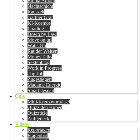
Emma Amour
Nachtschicht
Rauszeit
Gärtner Graf
KI-Kosmos
Loading …
Down by Law
Move on up
Watts On
Rat der Weisen
MoneyTalks
Sektenblog
Work in Progress
Top Job
Zugestiegen
Madame Energie
Smart gespart
Quiz
Mini-Kreuzworträtsel
Quizz den Huber
Quizzticle
Aufgedeckt
Videos
Reportagen
Fragenbot