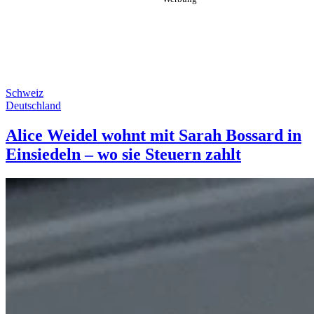
Schweiz
Deutschland
Alice Weidel wohnt mit Sarah Bossard in
Einsiedeln – wo sie Steuern zahlt