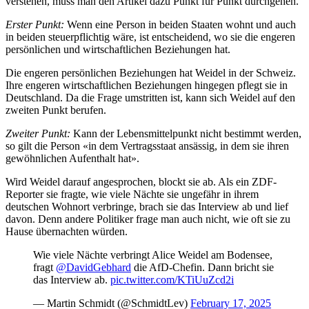
verstehen, muss man den Artikel dazu Punkt für Punkt durchgehen.
Erster Punkt:
Wenn eine Person in beiden Staaten wohnt und auch
in beiden steuerpflichtig wäre, ist entscheidend, wo sie die engeren
persönlichen und wirtschaftlichen Beziehungen hat.
Die engeren persönlichen Beziehungen hat Weidel in der Schweiz.
Ihre engeren wirtschaftlichen Beziehungen hingegen pflegt sie in
Deutschland. Da die Frage umstritten ist, kann sich Weidel auf den
zweiten Punkt berufen.
Zweiter Punkt:
Kann der Lebensmittelpunkt nicht bestimmt werden,
so gilt die Person «in dem Vertragsstaat ansässig, in dem sie ihren
gewöhnlichen Aufenthalt hat».
Wird Weidel darauf angesprochen, blockt sie ab. Als ein ZDF-
Reporter sie fragte, wie viele Nächte sie ungefähr in ihrem
deutschen Wohnort verbringe, brach sie das Interview ab und lief
davon. Denn andere Politiker frage man auch nicht, wie oft sie zu
Hause übernachten würden.
Wie viele Nächte verbringt Alice Weidel am Bodensee,
fragt
@DavidGebhard
die AfD-Chefin. Dann bricht sie
das Interview ab.
pic.twitter.com/KTiUuZcd2i
— Martin Schmidt (@SchmidtLev)
February 17, 2025