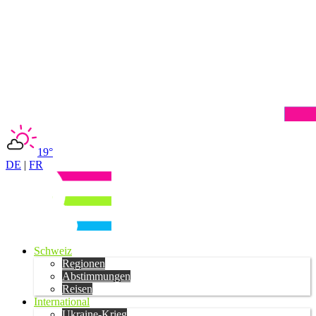
19°
DE
|
FR
Schweiz
Regionen
Abstimmungen
Reisen
International
Ukraine-Krieg