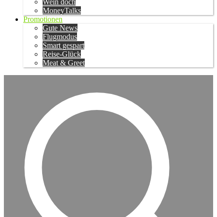
Wein doch
MoneyTalks
Promotionen
Gute News
Flugmodus
Smart gespart
Reise-Glück
Meat & Greet