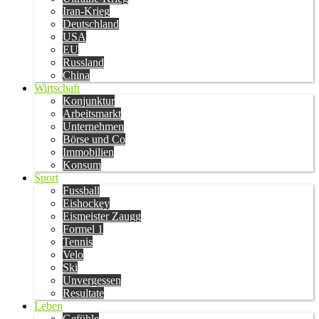
Iran-Krieg
Deutschland
USA
EU
Russland
China
Wirtschaft
Konjunktur
Arbeitsmarkt
Unternehmen
Börse und Co
Immobilien
Konsum
Sport
Fussball
Eishockey
Eismeister Zaugg
Formel 1
Tennis
Velo
Ski
Unvergessen
Resultate
Leben
Gefühle