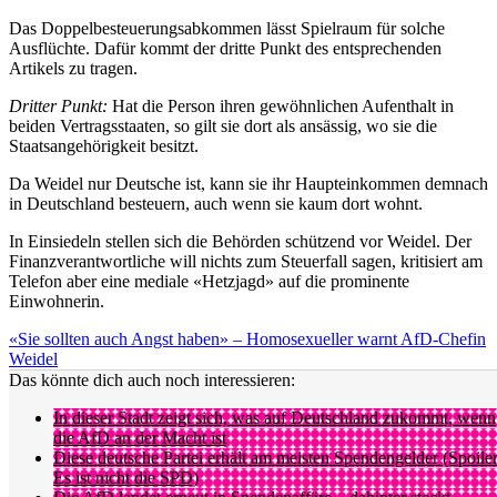
Das Doppelbesteuerungsabkommen lässt Spielraum für solche
Ausflüchte. Dafür kommt der dritte Punkt des entsprechenden
Artikels zu tragen.
Dritter Punkt:
Hat die Person ihren gewöhnlichen Aufenthalt in
beiden Vertragsstaaten, so gilt sie dort als ansässig, wo sie die
Staatsangehörigkeit besitzt.
Da Weidel nur Deutsche ist, kann sie ihr Haupteinkommen demnach
in Deutschland besteuern, auch wenn sie kaum dort wohnt.
In Einsiedeln stellen sich die Behörden schützend vor Weidel. Der
Finanzverantwortliche will nichts zum Steuerfall sagen, kritisiert am
Telefon aber eine mediale «Hetzjagd» auf die prominente
Einwohnerin.
«Sie sollten auch Angst haben» – Homosexueller warnt AfD-Chefin
Weidel
Das könnte dich auch noch interessieren:
In dieser Stadt zeigt sich, was auf Deutschland zukommt, wenn
die AfD an der Macht ist
Diese deutsche Partei erhält am meisten Spendengelder (Spoiler
Es ist nicht die SPD)