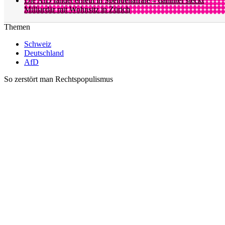
Die AfD landet erneut in Spendenaffäre – dahinter steckt
Milliardär mit Wohnsitz in Zürich
Themen
Schweiz
Deutschland
AfD
So zerstört man Rechtspopulismus