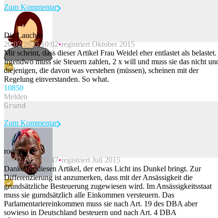
Zum Kommentar
Die Lauchin
20.02.2025 10:02
registriert Oktober 2015
Beitrag melden
Mir scheint, dass dieser Artikel Frau Weidel eher entlastet als belastet.
Irgendwo muss sie Steuern zahlen, 2 x will und muss sie das nicht un
diejenigen, die davon was verstehen (müssen), scheinen mit der
Regelung einverstanden. So what.
108
50
Melden
Zum Kommentar
rodman
20.02.2025 09:47
registriert Juli 2015
Beitrag melden
Danke für diesen Artikel, der etwas Licht ins Dunkel bringt. Zur
Differenzierung ist anzumerken, dass mit der Ansässigkeit die
grundsätzliche Besteuerung zugewiesen wird. Im Ansässigkeitsstaat
muss sie gurndsätzlich alle Einkommen versteuern. Das
Parlamentariereinkommen muss sie nach Art. 19 des DBA aber
sowieso in Deutschland besteuern und nach Art. 4 DBA