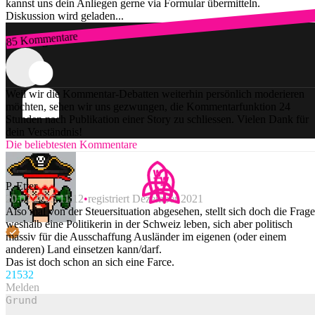
kannst uns dein Anliegen gerne via Formular übermitteln.
Diskussion wird geladen...
85 Kommentare
Zum Login
Weil wir die Kommentar-Debatten weiterhin persönlich moderieren
möchten, sehen wir uns gezwungen, die Kommentarfunktion 24
Stunden nach Publikation einer Story zu schliessen. Vielen Dank für
dein Verständnis!
Die beliebtesten Kommentare
P. Etter
20.02.2025 11:12
registriert Dezember 2021
Also mal von der Steuersituation abgesehen, stellt sich doch die Frage
weshalb eine Politikerin in der Schweiz leben, sich aber politisch
massiv für die Ausschaffung Ausländer im eigenen (oder einem
anderen) Land einsetzen kann/darf.
Das ist doch schon an sich eine Farce.
215
32
Melden