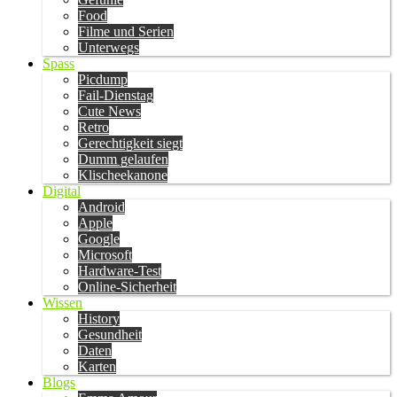
Food
Filme und Serien
Unterwegs
Spass
Picdump
Fail-Dienstag
Cute News
Retro
Gerechtigkeit siegt
Dumm gelaufen
Klischeekanone
Digital
Android
Apple
Google
Microsoft
Hardware-Test
Online-Sicherheit
Wissen
History
Gesundheit
Daten
Karten
Blogs