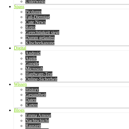
Unterwegs
Spass
Picdump
Fail-Dienstag
Cute News
Retro
Gerechtigkeit siegt
Dumm gelaufen
Klischeekanone
Digital
Android
Apple
Google
Microsoft
Hardware-Test
Online-Sicherheit
Wissen
History
Gesundheit
Daten
Karten
Blogs
Emma Amour
Nachtschicht
Rauszeit