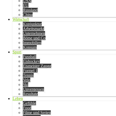
USA
EU
Russland
China
Wirtschaft
Konjunktur
Arbeitsmarkt
Unternehmen
Börse und Co
Immobilien
Konsum
Sport
Fussball
Eishockey
Eismeister Zaugg
Formel 1
Tennis
Velo
Ski
Unvergessen
Resultate
Leben
Gefühle
Food
Filme und Serien