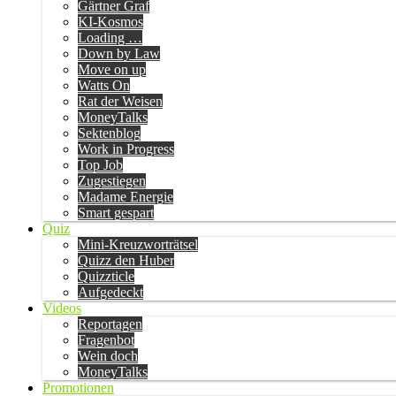
Gärtner Graf
KI-Kosmos
Loading …
Down by Law
Move on up
Watts On
Rat der Weisen
MoneyTalks
Sektenblog
Work in Progress
Top Job
Zugestiegen
Madame Energie
Smart gespart
Quiz
Mini-Kreuzworträtsel
Quizz den Huber
Quizzticle
Aufgedeckt
Videos
Reportagen
Fragenbot
Wein doch
MoneyTalks
Promotionen