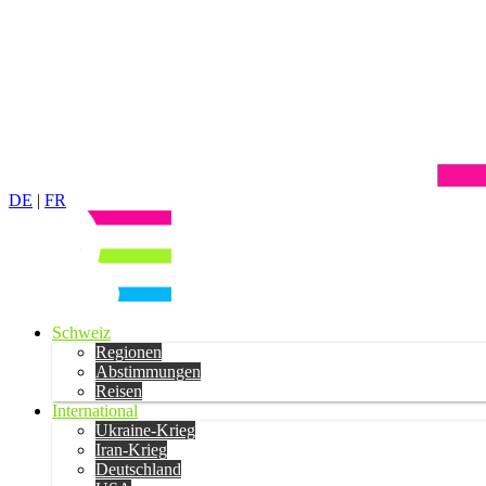
DE
|
FR
Schweiz
Regionen
Abstimmungen
Reisen
International
Ukraine-Krieg
Iran-Krieg
Deutschland