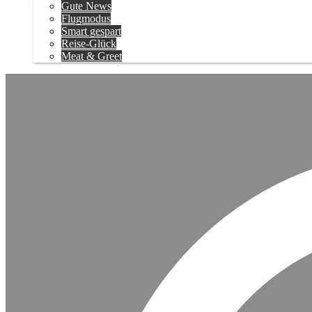
Gute News
Flugmodus
Smart gespart
Reise-Glück
Meat & Greet