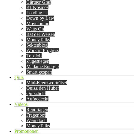
Gärtner Graf
KI-Kosmos
Loading …
Down by Law
Move on up
Watts On
Rat der Weisen
MoneyTalks
Sektenblog
Work in Progress
Top Job
Zugestiegen
Madame Energie
Smart gespart
Quiz
Mini-Kreuzworträtsel
Quizz den Huber
Quizzticle
Aufgedeckt
Videos
Reportagen
Fragenbot
Wein doch
MoneyTalks
Promotionen