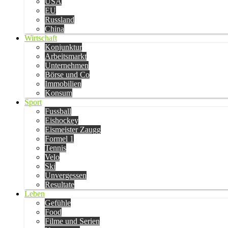
USA
EU
Russland
China
Wirtschaft
Konjunktur
Arbeitsmarkt
Unternehmen
Börse und Co
Immobilien
Konsum
Sport
Fussball
Eishockey
Eismeister Zaugg
Formel 1
Tennis
Velo
Ski
Unvergessen
Resultate
Leben
Gefühle
Food
Filme und Serien