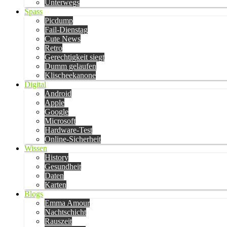
Unterwegs
Spass
Picdump
Fail-Dienstag
Cute News
Retro
Gerechtigkeit siegt
Dumm gelaufen
Klischeekanone
Digital
Android
Apple
Google
Microsoft
Hardware-Test
Online-Sicherheit
Wissen
History
Gesundheit
Daten
Karten
Blogs
Emma Amour
Nachtschicht
Rauszeit