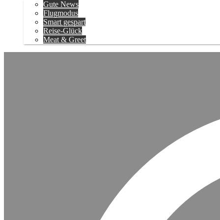
Gute News
Flugmodus
Smart gespart
Reise-Glück
Meat & Greet