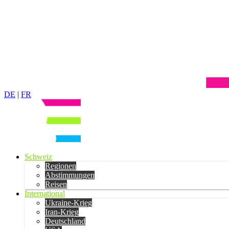
DE
|
FR
Schweiz
Regionen
Abstimmungen
Reisen
International
Ukraine-Krieg
Iran-Krieg
Deutschland