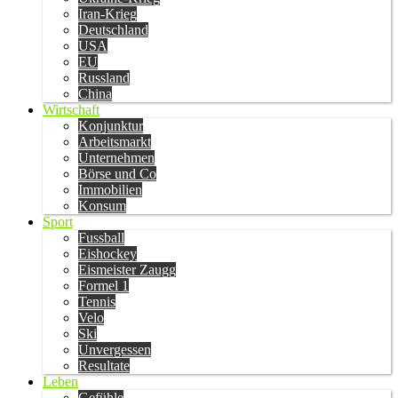
Iran-Krieg
Deutschland
USA
EU
Russland
China
Wirtschaft
Konjunktur
Arbeitsmarkt
Unternehmen
Börse und Co
Immobilien
Konsum
Sport
Fussball
Eishockey
Eismeister Zaugg
Formel 1
Tennis
Velo
Ski
Unvergessen
Resultate
Leben
Gefühle