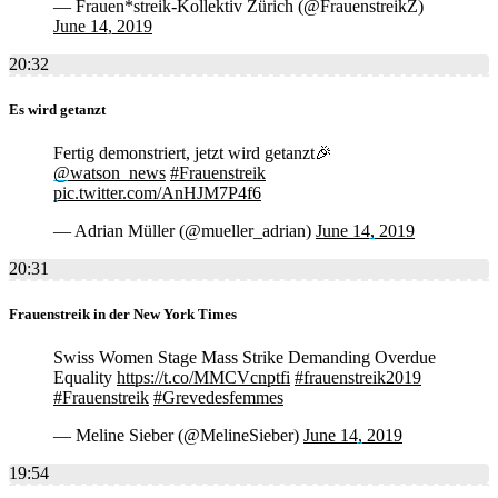
— Frauen*streik-Kollektiv Zürich (@FrauenstreikZ)
June 14, 2019
20:32
Es wird getanzt
Fertig demonstriert, jetzt wird getanzt🎉
@watson_news
#Frauenstreik
pic.twitter.com/AnHJM7P4f6
— Adrian Müller (@mueller_adrian)
June 14, 2019
20:31
Frauenstreik in der New York Times
Swiss Women Stage Mass Strike Demanding Overdue
Equality
https://t.co/MMCVcnptfi
#frauenstreik2019
#Frauenstreik
#Grevedesfemmes
— Meline Sieber (@MelineSieber)
June 14, 2019
19:54