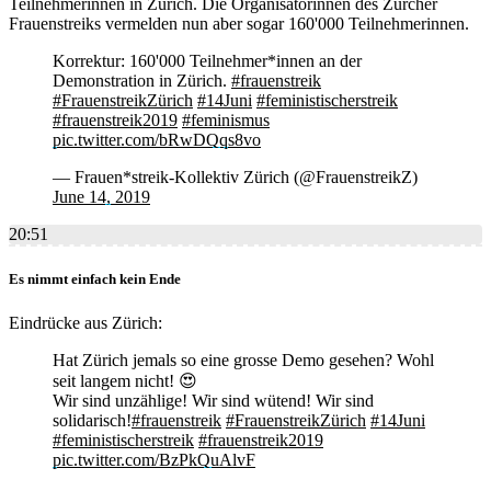
Teilnehmerinnen in Zürich. Die Organisatorinnen des Zürcher
Frauenstreiks vermelden nun aber sogar 160'000 Teilnehmerinnen.
Korrektur: 160'000 Teilnehmer*innen an der
Demonstration in Zürich.
#frauenstreik
#FrauenstreikZürich
#14Juni
#feministischerstreik
#frauenstreik2019
#feminismus
pic.twitter.com/bRwDQqs8vo
— Frauen*streik-Kollektiv Zürich (@FrauenstreikZ)
June 14, 2019
20:51
Es nimmt einfach kein Ende
Eindrücke aus Zürich:
Hat Zürich jemals so eine grosse Demo gesehen? Wohl
seit langem nicht! 😍
Wir sind unzählige! Wir sind wütend! Wir sind
solidarisch!
#frauenstreik
#FrauenstreikZürich
#14Juni
#feministischerstreik
#frauenstreik2019
pic.twitter.com/BzPkQuAlvF