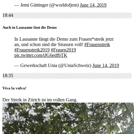
— Jemi Güttinger (@worldofjem)
June 14, 2019
18:44
Auch in Lausanne läut die Demo
In Lausanne fängt die Demo zum Frauen*streik jetzt
an, und schon sind die Strassen voll!
#Frauenstreik
#Frauenstreik2019
#Frauen2019
pic.twitter.com/tJG6edfbTK
— Gewerkschaft Unia (@UniaSchweiz)
June 14, 2019
18:35
Viva la vulva!
Der Streik in Zürich ist im vollen Gang.