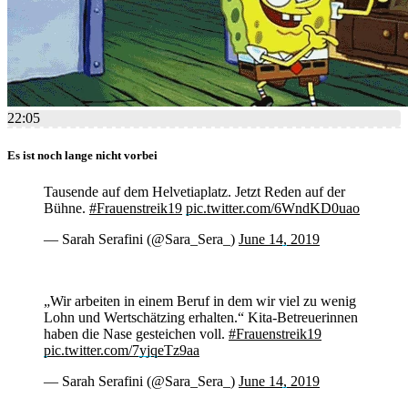
22:05
Es ist noch lange nicht vorbei
Tausende auf dem Helvetiaplatz. Jetzt Reden auf der
Bühne.
#Frauenstreik19
pic.twitter.com/6WndKD0uao
— Sarah Serafini (@Sara_Sera_)
June 14, 2019
„Wir arbeiten in einem Beruf in dem wir viel zu wenig
Lohn und Wertschätzing erhalten.“ Kita-Betreuerinnen
haben die Nase gesteichen voll.
#Frauenstreik19
pic.twitter.com/7yjqeTz9aa
— Sarah Serafini (@Sara_Sera_)
June 14, 2019