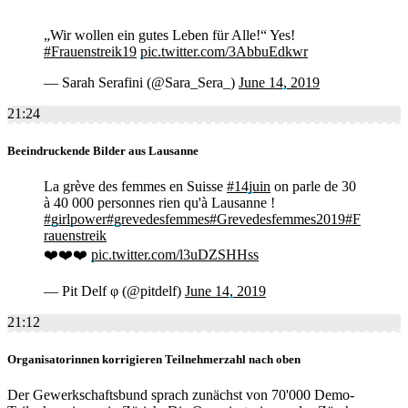
„Wir wollen ein gutes Leben für Alle!“ Yes!
#Frauenstreik19
pic.twitter.com/3AbbuEdkwr
— Sarah Serafini (@Sara_Sera_)
June 14, 2019
21:24
Beeindruckende Bilder aus Lausanne
La grève des femmes en Suisse
#14juin
on parle de 30
à 40 000 personnes rien qu'à Lausanne !
#girlpower
#grevedesfemmes
#Grevedesfemmes2019
#F
rauenstreik
❤️❤️❤️
pic.twitter.com/l3uDZSHHss
— Pit Delf φ (@pitdelf)
June 14, 2019
21:12
Organisatorinnen korrigieren Teilnehmerzahl nach oben
Der Gewerkschaftsbund sprach zunächst von 70'000 Demo-