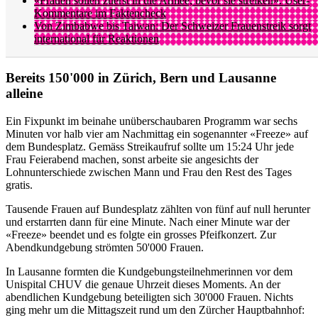
«Frauen sollen zuerst in die Armee, bevor sie streiken»: User-
Kommentare im Faktencheck
Von Zimbabwe bis Taiwan: Der Schweizer Frauenstreik sorgt
international für Reaktionen
Bereits 150'000 in Zürich, Bern und Lausanne
alleine
Ein Fixpunkt im beinahe unüberschaubaren Programm war sechs
Minuten vor halb vier am Nachmittag ein sogenannter «Freeze» auf
dem Bundesplatz. Gemäss Streikaufruf sollte um 15:24 Uhr jede
Frau Feierabend machen, sonst arbeite sie angesichts der
Lohnunterschiede zwischen Mann und Frau den Rest des Tages
gratis.
Tausende Frauen auf Bundesplatz zählten von fünf auf null herunter
und erstarrten dann für eine Minute. Nach einer Minute war der
«Freeze» beendet und es folgte ein grosses Pfeifkonzert. Zur
Abendkundgebung strömten 50'000 Frauen.
In Lausanne formten die Kundgebungsteilnehmerinnen vor dem
Unispital CHUV die genaue Uhrzeit dieses Moments. An der
abendlichen Kundgebung beteiligten sich 30'000 Frauen. Nichts
ging mehr um die Mittagszeit rund um den Zürcher Hauptbahnhof: