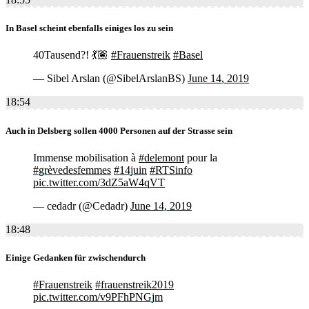
In Basel scheint ebenfalls einiges los zu sein
40Tausend?! 💃🏽
#Frauenstreik
#Basel
— Sibel Arslan (@SibelArslanBS)
June 14, 2019
18:54
Auch in Delsberg sollen 4000 Personen auf der Strasse sein
Immense mobilisation à
#delemont
pour la
#grèvedesfemmes
#14juin
#RTSinfo
pic.twitter.com/3dZ5aW4qVT
— cedadr (@Cedadr)
June 14, 2019
18:48
Einige Gedanken für zwischendurch
#Frauenstreik
#frauenstreik2019
pic.twitter.com/v9PFhPNGjm