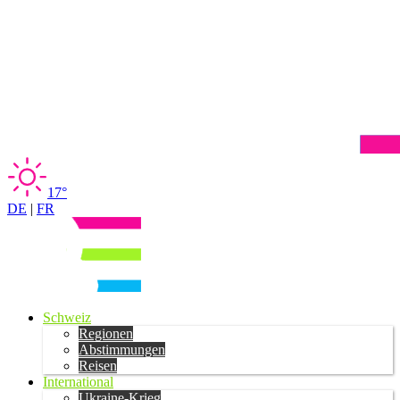
17°
DE
|
FR
Schweiz
Regionen
Abstimmungen
Reisen
International
Ukraine-Krieg