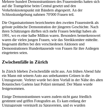
Mehrere hundert Demonstrantinnen des Frauenstreiks hatten sich
auf die Tramgeleise beim Central gesetzt und den
Verkehrsknotenpunkt mit Bändern abgesperrt. An der
Schlusskundgebung nahmen 70'000 Frauen teil.
Die Organisatorinnen bezeichneten den zweiten Frauenstreik als
grösste politische Demonstration der jüngeren Geschichte. Nach
ihren Schätzungen dürften sich mehr Frauen beteiligt haben als
1991, wo es eine halbe Million waren. Besonders bemerkenswert
waren die vielen jungen Frauen, wie das Streikkomitee mitteilte.
Insgesamt dürften bei den verschiedenen Aktionen und
Demonstrationen Hunderttausende von Frauen für ihre Anliegen
eingetreten seien.
Zwischenfälle in Zürich
In Zürich blieben Zwischenfälle nicht aus. Am frühen Abend fuhr
ein Mann mit seinem Auto aus unbekannten Grünen in die
Umzugsroute. Verletzt wurde bei dem Vorfall in der Nähe des alten
Botanischen Gartens laut Polizei niemand. Der Mann wurde
festgenommen.
Einige Demonstrantinnen waren zudem nicht ganz friedlich
gestimmt und griffen Fotografen an. Es kam entlang der
Umzugsroute vereinzelt zu Sprayereien, und es wurden