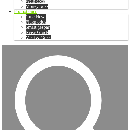
Wein doch
MoneyTalks
Promotionen
Gute News
Flugmodus
Smart gespart
Reise-Glück
Meat & Greet