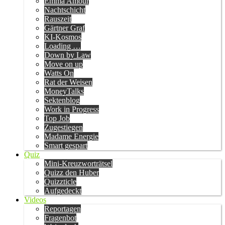
Emma Amour
Nachtschicht
Rauszeit
Gärtner Graf
KI-Kosmos
Loading …
Down by Law
Move on up
Watts On
Rat der Weisen
MoneyTalks
Sektenblog
Work in Progress
Top Job
Zugestiegen
Madame Energie
Smart gespart
Quiz
Mini-Kreuzworträtsel
Quizz den Huber
Quizzticle
Aufgedeckt
Videos
Reportagen
Fragenbot