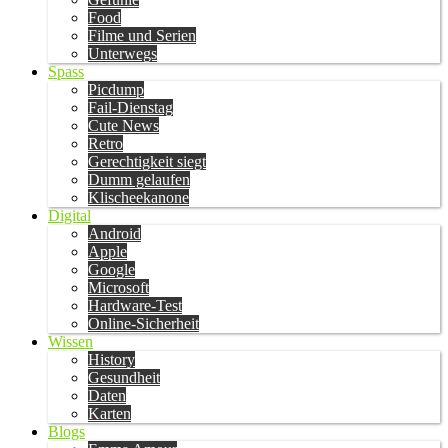
Food
Filme und Serien
Unterwegs
Spass
Picdump
Fail-Dienstag
Cute News
Retro
Gerechtigkeit siegt
Dumm gelaufen
Klischeekanone
Digital
Android
Apple
Google
Microsoft
Hardware-Test
Online-Sicherheit
Wissen
History
Gesundheit
Daten
Karten
Blogs