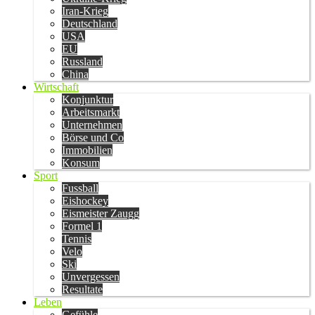
Iran-Krieg
Deutschland
USA
EU
Russland
China
Wirtschaft
Konjunktur
Arbeitsmarkt
Unternehmen
Börse und Co
Immobilien
Konsum
Sport
Fussball
Eishockey
Eismeister Zaugg
Formel 1
Tennis
Velo
Ski
Unvergessen
Resultate
Leben
Gefühle