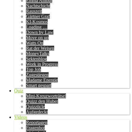
Emma Amour
Nachtschicht
Rauszeit
Gärtner Graf
KI-Kosmos
Loading …
Down by Law
Move on up
Watts On
Rat der Weisen
MoneyTalks
Sektenblog
Work in Progress
Top Job
Zugestiegen
Madame Energie
Smart gespart
Quiz
Mini-Kreuzworträtsel
Quizz den Huber
Quizzticle
Aufgedeckt
Videos
Reportagen
Fragenbot