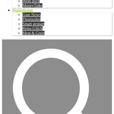
Wein doch
MoneyTalks
Promotionen
Gute News
Flugmodus
Smart gespart
Reise-Glück
Meat & Greet