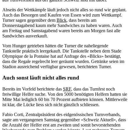
Abseits der Wettkämpfe läuft jedoch nicht alles so rund wie geplant.
Auch das Besorgen und Kaufen von Essen wird zum Wettkampf.
Turner sagen gegenüber dem
Blick
, dass bereits am
Donnerstagabend kaum mehr Sandwiches zu haben waren. Auch
am Freitag und Samstagabend waren bereits am Morgen fast alle
Sandwiches ausverkauft.
Vom Hunger getrieben hätten die Turner die naheliegende
Tankstelle praktisch leergekauft. Die Tankstelle neben dem Stade
Olympique de la Pontaise hat auf Anfrage des «Blicks» bestätigt,
dass die Regale regelrecht leer geräumt wurden. Getränke seien im
Stadion ausreichend verfügbar gewesen, berichteten Turner.
Auch sonst läuft nicht alles rund
Bereits im Vorfeld berichtete das
SRF
, dass das Turnfest noch
freiwillige Helfer suche. Von den 5000 benötigten Helfern hatten sie
Mitte Mai lediglich 60 bis 70 Prozent aufbieten können. Mittlerweile
ist klar, die Lücke liess sich nicht gänzlich schliessen.
Fabio Corti, Zentralpräsident des eidgenössischen Turnverbands,
sagte am vergangenen Samstag gegenüber «Schweiz Aktuell», dass
die Anzahl der Helfer erst am zweiten und somit bevorstehenden