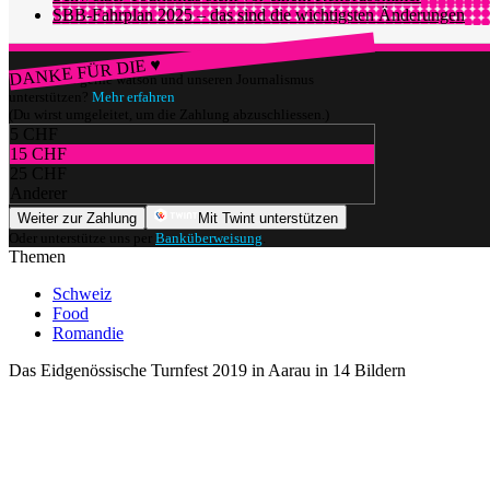
SBB-Fahrplan 2025 – das sind die wichtigsten Änderungen
DANKE FÜR DIE ♥
Würdest du gerne watson und unseren Journalismus
unterstützen?
Mehr erfahren
(Du wirst umgeleitet, um die Zahlung abzuschliessen.)
5 CHF
15 CHF
25 CHF
Anderer
Weiter zur Zahlung
Mit Twint unterstützen
Oder unterstütze uns per
Banküberweisung
.
Themen
Schweiz
Food
Romandie
Das Eidgenössische Turnfest 2019 in Aarau in 14 Bildern