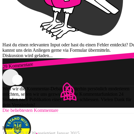
Hast du einen relevanten Input oder hast du einen Fehler entdeckt? D
kannst uns dein Anliegen gerne via Formular übermitteln.
Diskussion wird geladen...
29 Kommentare
Zum Login
Weil wir die Kommentar-Debatten weiterhin persönlich moderieren
möchten, sehen wir uns gezwungen, die Kommentarfunktion 24
Stunden nach Publikation einer Story zu schliessen. Vielen Dank für
dein Verständnis!
Die beliebtesten Kommentare
Hans Jürg
18.06.2025 15:39
registriert Januar 2015