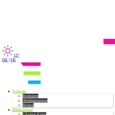
15°
DE
|
FR
Schweiz
Regionen
Abstimmungen
Reisen
International
Ukraine-Krieg