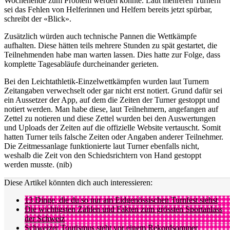
Wochenende zum Problem werden könnte. Laut mehreren Turnern
sei das Fehlen von Helferinnen und Helfern bereits jetzt spürbar,
schreibt der «Blick».
Zusätzlich würden auch technische Pannen die Wettkämpfe
aufhalten. Diese hätten teils mehrere Stunden zu spät gestartet, die
Teilnehmenden habe man warten lassen. Dies hatte zur Folge, dass
komplette Tagesabläufe durcheinander gerieten.
Bei den Leichtathletik-Einzelwettkämpfen wurden laut Turnern
Zeitangaben verwechselt oder gar nicht erst notiert. Grund dafür sei
ein Aussetzer der App, auf dem die Zeiten der Turner gestoppt und
notiert werden. Man habe diese, laut Teilnehmern, angefangen auf
Zettel zu notieren und diese Zettel wurden bei den Auswertungen
und Uploads der Zeiten auf die offizielle Website vertauscht. Somit
hatten Turner teils falsche Zeiten oder Angaben anderer Teilnehmer.
Die Zeitmessanlage funktionierte laut Turner ebenfalls nicht,
weshalb die Zeit von den Schiedsrichtern von Hand gestoppt
werden musste. (nib)
Diese Artikel könnten dich auch interessieren:
13 Dinge, die du so nur am Eidgenössischen Turnfest siehst
Die wichtigsten Zahlen und Fakten zum grössten Sportanlass
der Schweiz
Schweizer Tourismus steht vor einem Rekordsommer