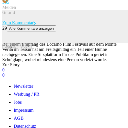
33
5
Melden
Zum Kommentar
29
Alle Kommentare anzeigen
Person verletzt: Bühne bei Filmfestival-Empfang in Locarno gab
nach
Bei einem Empfang des Locarno Film Festivals auf dem Monte
Beitrag melden
Verità im Tessin hat am Freitagmittag ein Teil einer Bühne
nachgegeben. Eine Sitzplattform für das Publikum geriet in
Schräglage, wobei mindestens eine Person verletzt wurde.
Zur Story
0
0
Newsletter
Werbung / PR
Jobs
Impressum
AGB
Datenschutz