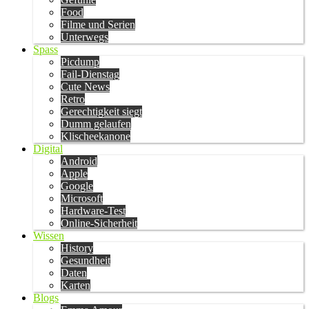
Food
Filme und Serien
Unterwegs
Spass
Picdump
Fail-Dienstag
Cute News
Retro
Gerechtigkeit siegt
Dumm gelaufen
Klischeekanone
Digital
Android
Apple
Google
Microsoft
Hardware-Test
Online-Sicherheit
Wissen
History
Gesundheit
Daten
Karten
Blogs